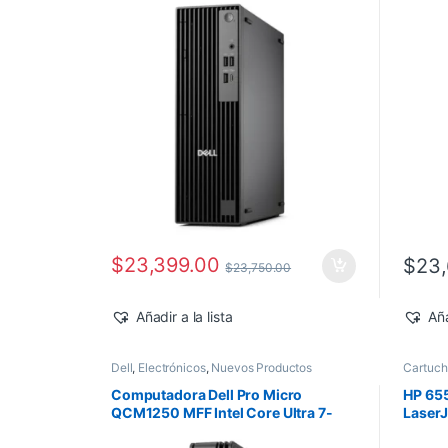
Pro
$
23,399.00
$
23,
$
23,750.00
Añadir a la lista
Aña
Dell
,
Electrónicos
,
Nuevos Productos
Cartuc
Impreso
Pedido
,
Computadora Dell Pro Micro
HP 65
QCM1250 MFF Intel Core Ultra 7-
Laser
265T 16GB 512GB SSD Windows 11
10,50