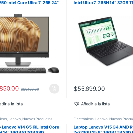
0 Intel Core Ultra 7-265 24″
Intel Ultra 7-265H 14″ 32GB 
512GB SSD Windows 11 Pro
RTX PRO 500 Windows 11 Pr
,850.00
$
55,699.00
$
29,199.00
dir a la lista
Añadir a la lista
nicos
,
Lenovo
,
Nuevos Productos
Electrónicos
,
Lenovo
,
Nuevos Produ
 Lenovo V14 G5 IRL Intel Core
Laptop Lenovo V15 G4 AMD 
H 14″ 16GB 512GB SSD
7-7730U 15.6″ 16GB 1TB SSD 