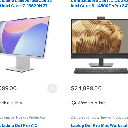
tadora Lenovo IdeaCentre
Computadora Dell AIO QC24
 Intel Core i7-13620H 27″
Intel Core i5-14500T vPro 24
 8GB 512GB SSD Windows 11
512GB SSD Windows 11 Pro
099.00
$
24,899.00
dir a la lista
Añadir a la lista
ctrónicos
,
Nuevos Productos
Dell
,
Electrónicos
,
Nuevos Producto
adora Dell Pro AIO
Laptop Dell Pro Max Workstat