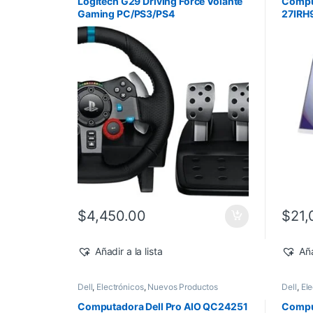
Logitech G29 Driving Force Volante
Compu
Gaming PC/PS3/PS4
27IRH9
Touch
Home
$
4,450.00
$
21,
Añadir a la lista
Aña
Dell
,
Electrónicos
,
Nuevos Productos
Dell
,
Ele
Computadora Dell Pro AIO QC24251
Comput