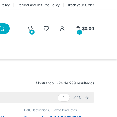
 Policy
Refund and Returns Policy
Track your Order
My Account
$
0.00
0
0
Sorted by lat
Mostrando 1–24 de 299 resultados
→
of 13
s
Dell
,
Electrónicos
,
Nuevos Productos