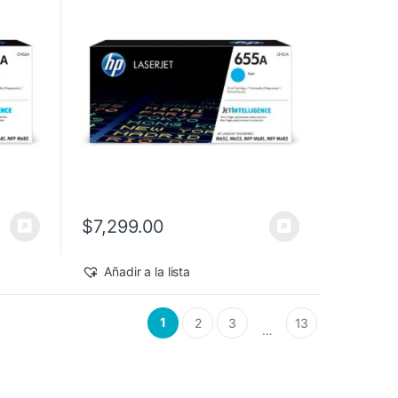
$
7,299.00
Añadir a la lista
1
2
3
13
…