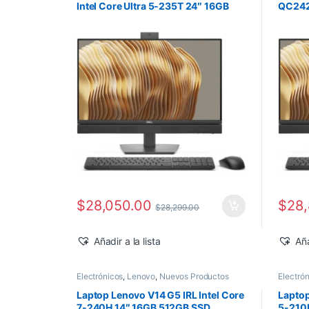
Intel Core Ultra 5-235T 24″ 16GB
QC2425
512GB SSD Windows 11 Pro
16GB 
$
28,050.00
$
28
$
28,299.00
Añadir a la lista
Aña
Electrónicos
,
Lenovo
,
Nuevos Productos
Electró
Laptop Lenovo V14 G5 IRL Intel Core
Laptop
7-240H 14″ 16GB 512GB SSD
5-210