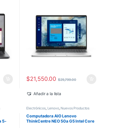
Windows 11 Pro
$
21,550.00
$
25,799.00
Añadir a la lista
s
Electrónicos
,
Lenovo
,
Nuevos Productos
Computadora AIO Lenovo
a 5-
ThinkCentre NEO 50a G5 Intel Core
ws 11
5-210H 27″ FHD 16GB 512GB SSD