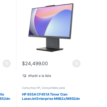
Windows 11 Pro
$
24,499.00
Añadir a la lista
Cartuchos HP
,
Consumibles para
e
Impresoras
,
Nuevos Productos
,
Sobre
Pedido
,
Toner Original
llo
HP 655A CF451A Tóner Cian
M652dn
LaserJet Enterprise M682z/M652dn
10,500 pág