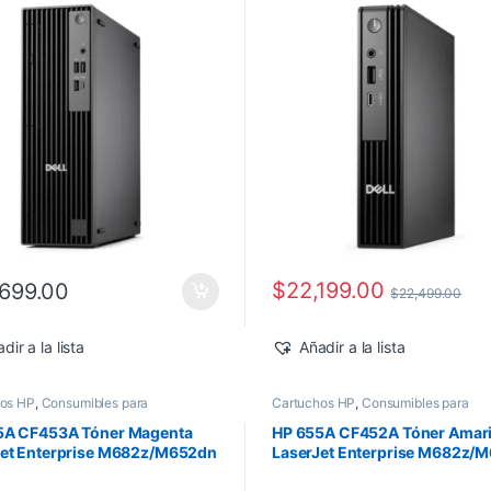
Pro
$
22,199.00
699.00
$
22,499.00
dir a la lista
Añadir a la lista
hos HP
,
Consumibles para
Cartuchos HP
,
Consumibles para
ras
,
Nuevos Productos
,
Sobre
Impresoras
,
Nuevos Productos
,
Sobr
Toner Original
Pedido
,
Toner Original
5A CF453A Tóner Magenta
HP 655A CF452A Tóner Amari
Jet Enterprise M682z/M652dn
LaserJet Enterprise M682z/
0 pág
10,500 pág