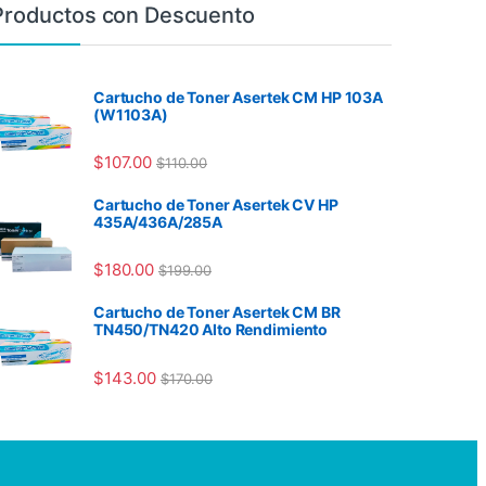
Productos con Descuento
Cartucho de Toner Asertek CM HP 103A
(W1103A)
$
107.00
$
110.00
Cartucho de Toner Asertek CV HP
435A/436A/285A
$
180.00
$
199.00
Cartucho de Toner Asertek CM BR
TN450/TN420 Alto Rendimiento
$
143.00
$
170.00