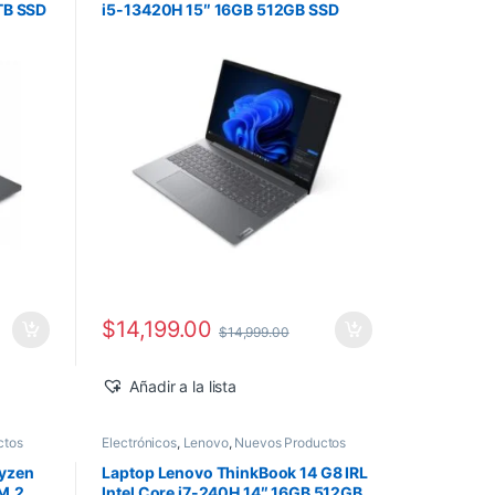
1TB SSD
i5-13420H 15″ 16GB 512GB SSD
o
Windows 11 Pro
$
14,199.00
$
14,999.00
Añadir a la lista
ctos
Electrónicos
,
Lenovo
,
Nuevos Productos
Ryzen
Laptop Lenovo ThinkBook 14 G8 IRL
M.2
Intel Core i7-240H 14″ 16GB 512GB