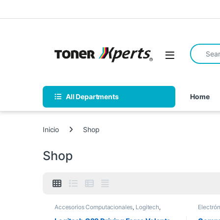
Skip to navigation
Skip to content
Search fo
Open
All Departments
Home
Inicio
Shop
Shop
Accesorios Computacionales
,
Logitech
,
Electró
Nuevos Productos