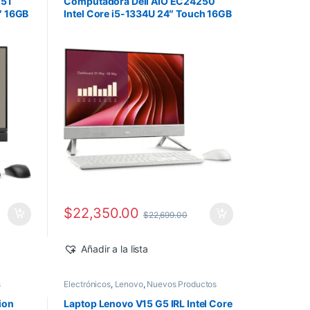
251
Computadora Dell AIO EC24250
″ 16GB
Intel Core i5-1334U 24″ Touch 16GB
512GB SSD Windows 11 Home
$
22,350.00
$
22,699.00
Añadir a la lista
s
Electrónicos
,
Lenovo
,
Nuevos Productos
ion
Laptop Lenovo V15 G5 IRL Intel Core