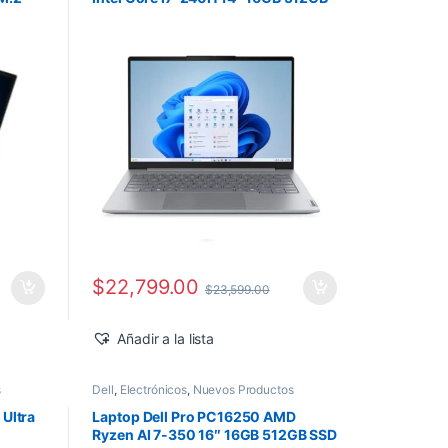
SSD Windows 11 Pro
$
22,799.00
$
23,599.00
Añadir a la lista
s
Dell
,
Electrónicos
,
Nuevos Productos
 Ultra
Laptop Dell Pro PC16250 AMD
Ryzen AI 7-350 16″ 16GB 512GB SSD