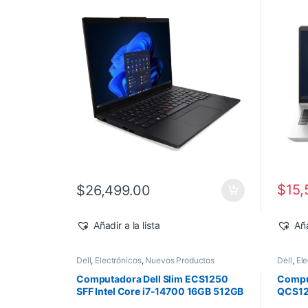
512GB SSD Windows 11 Pro
Windo
$
15,
$
26,499.00
Añadir a la lista
Aña
Dell
,
Electrónicos
,
Nuevos Productos
Dell
,
Ele
Computadora Dell Slim ECS1250
Comput
SFF Intel Core i7-14700 16GB 512GB
QCS125
SSD Windows 11 Pro
vPro 