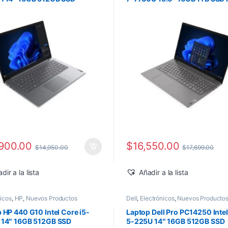
ws 11 Pro
Windows 11 Pro
900.00
$
16,550.00
$
14,950.00
$
17,699.00
dir a la lista
Añadir a la lista
nicos
,
HP
,
Nuevos Productos
Dell
,
Electrónicos
,
Nuevos Producto
 HP 440 G10 Intel Core i5-
Laptop Dell Pro PC14250 Intel
 14″ 16GB 512GB SSD
5-225U 14″ 16GB 512GB SSD