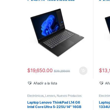
Windows 11 Pro
Windo
$
19,650.00
$
13,
$
20,299.00
Añadir a la lista
Aña
Electrónicos
,
Lenovo
,
Nuevos Productos
Electró
Laptop Lenovo ThinkPad L14 G6
Laptop
Intel Core Ultra 5-225U 14″ 16GB
1334U