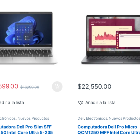
ws 11 Pro
Windows 11 Pro
599.00
$
22,550.00
$
16,199.00
dir a la lista
Añadir a la lista
ctrónicos
,
Nuevos Productos
Dell
,
Electrónicos
,
Nuevos Producto
adora Dell Pro Slim SFF
Computadora Dell Pro Micro
0 Intel Core Ultra 5-235
QCM1250 MFF Intel Core Ultr
16GB 512GB SSD Windows 11
235T 16GB 512GB SSD Windo