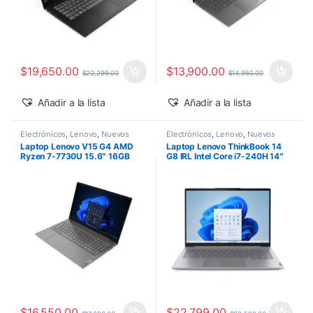
$
19,650.00
$
13,900.00
$
20,299.00
$
14,950.00
Añadir a la lista
Añadir a la lista
Electrónicos
,
Lenovo
,
Nuevos
Electrónicos
,
Lenovo
,
Nuevos
Productos
Productos
Laptop Lenovo V15 G4 AMD
Laptop Lenovo ThinkBook 14
Ryzen 7-7730U 15.6″ 16GB
G8 IRL Intel Core i7-240H 14″
1TB SSD M.2 Windows 11 Pro
16GB 512GB SSD Windows 11
Pro
$
16,550.00
$
22,799.00