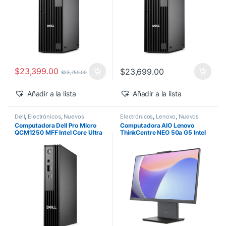
$
23,399.00
$
23,699.00
$
23,750.00
Añadir a la lista
Añadir a la lista
Dell
,
Electrónicos
,
Nuevos
Electrónicos
,
Lenovo
,
Nuevos
Productos
Productos
Computadora Dell Pro Micro
Computadora AIO Lenovo
QCM1250 MFF Intel Core Ultra
ThinkCentre NEO 50a G5 Intel
5-235T 16GB 512GB SSD
Core 5-210H 27″ FHD 16GB
Windows 11 Pro
512GB SSD Windows 11 Pro