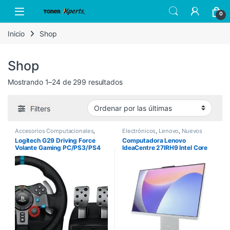
Skip to navigation
Skip to content
Open
0
Inicio
Shop
Shop
Sorted by latest
Mostrando 1–24 de 299 resultados
Filters
Accesorios Computacionales
,
Electrónicos
,
Lenovo
,
Nuevos
Logitech
,
Nuevos Productos
Productos
Logitech G29 Driving Force
Computadora Lenovo
Volante Gaming PC/PS3/PS4
IdeaCentre 27IRH9 Intel Core
i7-13620H 27″ Touch 8GB
512GB SSD Windows 11 Home