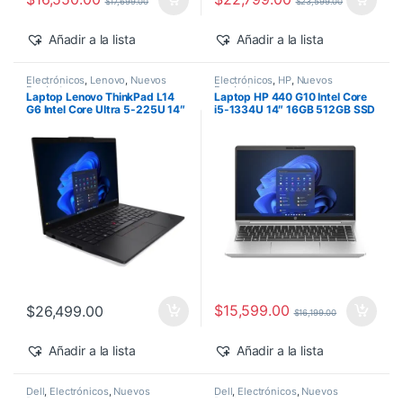
$
17,699.00
$
23,599.00
Añadir a la lista
Añadir a la lista
Electrónicos
,
Lenovo
,
Nuevos
Electrónicos
,
HP
,
Nuevos
Productos
Productos
Laptop Lenovo ThinkPad L14
Laptop HP 440 G10 Intel Core
G6 Intel Core Ultra 5-225U 14″
i5-1334U 14″ 16GB 512GB SSD
16GB 512GB SSD Windows 11
Windows 11 Pro
Pro
$
15,599.00
$
26,499.00
$
16,199.00
Añadir a la lista
Añadir a la lista
Dell
,
Electrónicos
,
Nuevos
Dell
,
Electrónicos
,
Nuevos
Productos
Productos