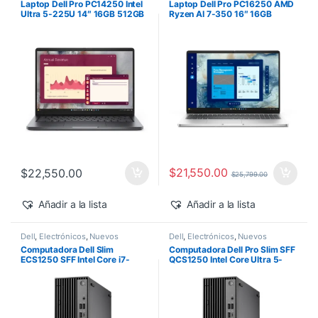
Laptop Dell Pro PC14250 Intel
Laptop Dell Pro PC16250 AMD
Ultra 5-225U 14″ 16GB 512GB
Ryzen AI 7-350 16″ 16GB
SSD Windows 11 Pro
512GB SSD Windows 11 Pro
$
21,550.00
$
22,550.00
$
25,799.00
Añadir a la lista
Añadir a la lista
Dell
,
Electrónicos
,
Nuevos
Dell
,
Electrónicos
,
Nuevos
Productos
Productos
Computadora Dell Slim
Computadora Dell Pro Slim SFF
ECS1250 SFF Intel Core i7-
QCS1250 Intel Core Ultra 5-
14700 16GB 512GB SSD
235 vPro 16GB 512GB SSD
Windows 11 Pro
Windows 11 Pro