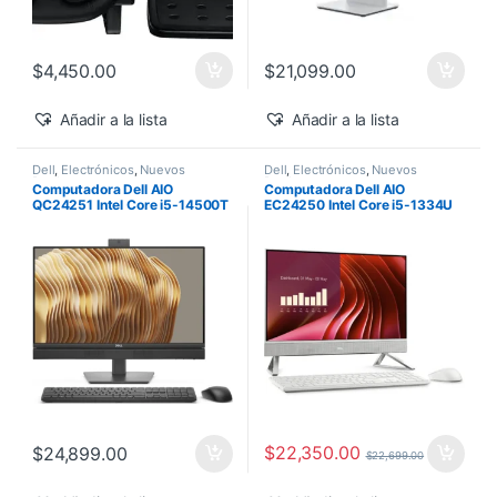
$
4,450.00
$
21,099.00
Añadir a la lista
Añadir a la lista
Dell
,
Electrónicos
,
Nuevos
Dell
,
Electrónicos
,
Nuevos
Productos
Productos
Computadora Dell AIO
Computadora Dell AIO
QC24251 Intel Core i5-14500T
EC24250 Intel Core i5-1334U
vPro 24″ 16GB 512GB SSD
24″ Touch 16GB 512GB SSD
Windows 11 Pro
Windows 11 Home
$
22,350.00
$
24,899.00
$
22,699.00