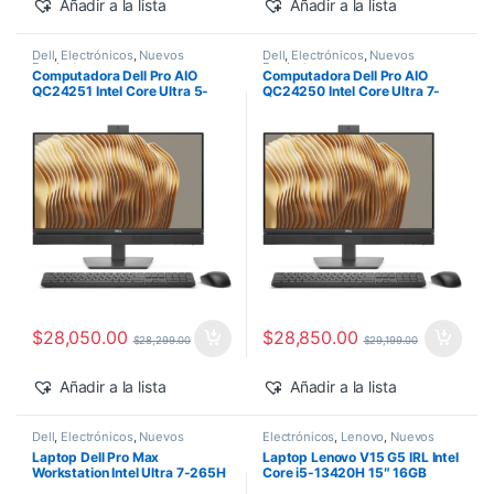
Añadir a la lista
Añadir a la lista
Dell
,
Electrónicos
,
Nuevos
Dell
,
Electrónicos
,
Nuevos
Productos
Productos
Computadora Dell Pro AIO
Computadora Dell Pro AIO
QC24251 Intel Core Ultra 5-
QC24250 Intel Core Ultra 7-
235T 24″ 16GB 512GB SSD
265 24″ 16GB 512GB SSD
Windows 11 Pro
Windows 11 Pro
$
28,050.00
$
28,850.00
$
28,299.00
$
29,199.00
Añadir a la lista
Añadir a la lista
Dell
,
Electrónicos
,
Nuevos
Electrónicos
,
Lenovo
,
Nuevos
Productos
Productos
Laptop Dell Pro Max
Laptop Lenovo V15 G5 IRL Intel
Workstation Intel Ultra 7-265H
Core i5-13420H 15″ 16GB
14″ 32GB 1TB SSD RTX PRO
512GB SSD Windows 11 Pro