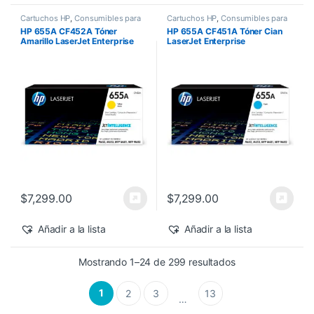
Cartuchos HP
,
Consumibles para
Cartuchos HP
,
Consumibles para
Impresoras
,
Nuevos Productos
,
Impresoras
,
Nuevos Productos
,
HP 655A CF452A Tóner
HP 655A CF451A Tóner Cian
Sobre Pedido
,
Toner Original
Sobre Pedido
,
Toner Original
Amarillo LaserJet Enterprise
LaserJet Enterprise
M682z/M652dn 10,500 pág
M682z/M652dn 10,500 pág
$
7,299.00
$
7,299.00
Añadir a la lista
Añadir a la lista
Sorted by latest
Mostrando 1–24 de 299 resultados
1
2
3
13
…