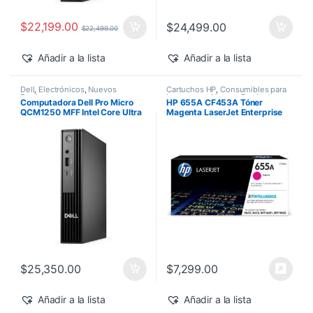
$
22,199.00
$
24,499.00
$
22,499.00
Añadir a la lista
Añadir a la lista
Dell
,
Electrónicos
,
Nuevos
Cartuchos HP
,
Consumibles para
Productos
Impresoras
,
Nuevos Productos
,
Computadora Dell Pro Micro
HP 655A CF453A Tóner
Sobre Pedido
,
Toner Original
QCM1250 MFF Intel Core Ultra
Magenta LaserJet Enterprise
7-265T 16GB 512GB SSD
M682z/M652dn 10,500 pág
Windows 11 Pro
$
25,350.00
$
7,299.00
Añadir a la lista
Añadir a la lista