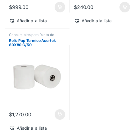
$
999.00
$
240.00
Añadir a la lista
Añadir a la lista
Consumibles para Punto de
Venta
,
Consumibles para Punto
Rollo Pap Termico Asertek
de Venta
,
Rollo Térmico para
80X80 C/50
Terminal Bancaria
,
Rollos
Termicos
,
Rollos térmicos para
Punto de Venta
$
1,270.00
Añadir a la lista