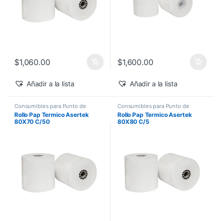
$
1,060.00
$
1,600.00
Añadir a la lista
Añadir a la lista
Consumibles para Punto de
Consumibles para Punto de
Venta
,
Consumibles para Punto
Venta
,
Consumibles para Punto
Rollo Pap Termico Asertek
Rollo Pap Termico Asertek
de Venta
,
Rollo Térmico para
de Venta
,
Rollo Térmico para
80X70 C/50
80X80 C/5
Terminal Bancaria
,
Rollos
Terminal Bancaria
,
Rollos
Termicos
,
Rollos térmicos para
Termicos
,
Rollos térmicos para
Punto de Venta
Punto de Venta