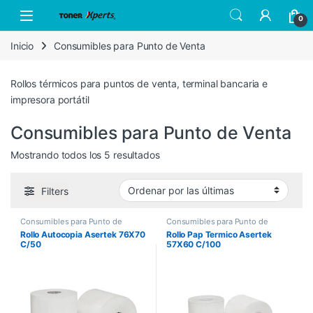
Skip to navigation
Skip to content
Open
0
Inicio
Consumibles para Punto de Venta
Rollos térmicos para puntos de venta, terminal bancaria e
impresora portátil
Consumibles para Punto de Venta
Sorted by latest
Mostrando todos los 5 resultados
Filters
Consumibles para Punto de
Consumibles para Punto de
Venta
,
Rollo Térmico para Terminal
Venta
,
Consumibles para Punto
Rollo Autocopia Asertek 76X70
Rollo Pap Termico Asertek
Bancaria
,
Rollos Termicos
,
Rollos
de Venta
,
Rollo Térmico para
C/50
57X60 C/100
térmicos para Punto de Venta
Terminal Bancaria
,
Rollos
Termicos
,
Rollos térmicos para
Punto de Venta