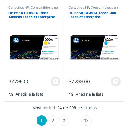
Cartuchos HP
,
Consumibles para
Cartuchos HP
,
Consumibles para
Impresoras
,
Nuevos Productos
,
Impresoras
,
Nuevos Productos
,
HP 655A CF452A Tóner
HP 655A CF451A Tóner Cian
Sobre Pedido
,
Toner Original
Sobre Pedido
,
Toner Original
Amarillo LaserJet Enterprise
LaserJet Enterprise
M682z/M652dn 10,500 pág
M682z/M652dn 10,500 pág
$
7,299.00
$
7,299.00
Añadir a la lista
Añadir a la lista
Sorted by latest
Mostrando 1–24 de 299 resultados
1
2
3
13
…