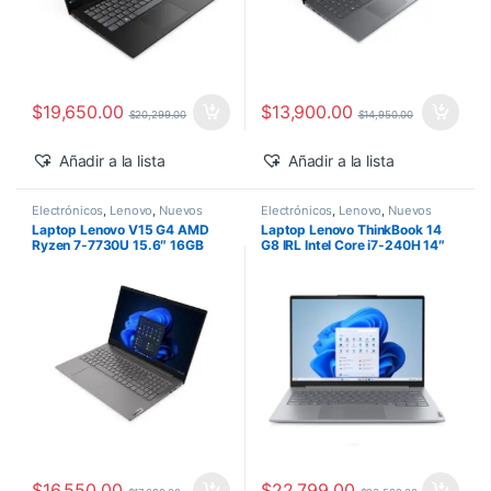
$
19,650.00
$
13,900.00
$
20,299.00
$
14,950.00
Añadir a la lista
Añadir a la lista
Electrónicos
,
Lenovo
,
Nuevos
Electrónicos
,
Lenovo
,
Nuevos
Productos
Productos
Laptop Lenovo V15 G4 AMD
Laptop Lenovo ThinkBook 14
Ryzen 7-7730U 15.6″ 16GB
G8 IRL Intel Core i7-240H 14″
1TB SSD M.2 Windows 11 Pro
16GB 512GB SSD Windows 11
Pro
$
16,550.00
$
22,799.00