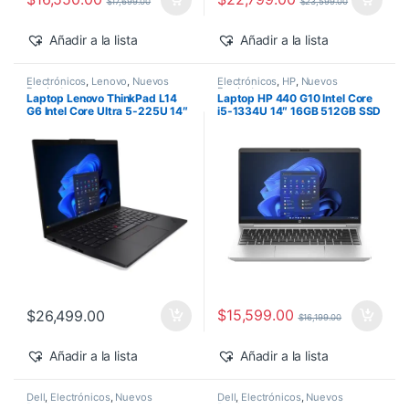
$
17,699.00
$
23,599.00
Añadir a la lista
Añadir a la lista
Electrónicos
,
Lenovo
,
Nuevos
Electrónicos
,
HP
,
Nuevos
Productos
Productos
Laptop Lenovo ThinkPad L14
Laptop HP 440 G10 Intel Core
G6 Intel Core Ultra 5-225U 14″
i5-1334U 14″ 16GB 512GB SSD
16GB 512GB SSD Windows 11
Windows 11 Pro
Pro
$
15,599.00
$
26,499.00
$
16,199.00
Añadir a la lista
Añadir a la lista
Dell
,
Electrónicos
,
Nuevos
Dell
,
Electrónicos
,
Nuevos
Productos
Productos