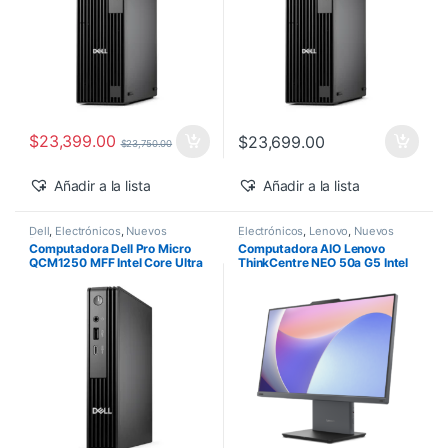
$
23,399.00
$
23,699.00
$
23,750.00
Añadir a la lista
Añadir a la lista
Dell
,
Electrónicos
,
Nuevos
Electrónicos
,
Lenovo
,
Nuevos
Productos
Productos
Computadora Dell Pro Micro
Computadora AIO Lenovo
QCM1250 MFF Intel Core Ultra
ThinkCentre NEO 50a G5 Intel
5-235T 16GB 512GB SSD
Core 5-210H 27″ FHD 16GB
Windows 11 Pro
512GB SSD Windows 11 Pro