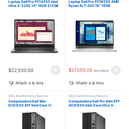
Laptop Dell Pro PC14250 Intel
Laptop Dell Pro PC16250 AMD
Ultra 5-225U 14″ 16GB 512GB
Ryzen AI 7-350 16″ 16GB
SSD Windows 11 Pro
512GB SSD Windows 11 Pro
$
21,550.00
$
22,550.00
$
25,799.00
Añadir a la lista
Añadir a la lista
Dell
,
Electrónicos
,
Nuevos
Dell
,
Electrónicos
,
Nuevos
Productos
Productos
Computadora Dell Slim
Computadora Dell Pro Slim SFF
ECS1250 SFF Intel Core i7-
QCS1250 Intel Core Ultra 5-
14700 16GB 512GB SSD
235 vPro 16GB 512GB SSD
Windows 11 Pro
Windows 11 Pro