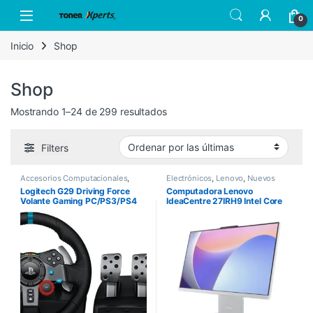
Skip to navigation
Skip to content
Open
0
Inicio
Shop
Shop
Sorted by latest
Mostrando 1–24 de 299 resultados
Filters
Accesorios Computacionales
,
Electrónicos
,
Lenovo
,
Nuevos
Logitech
,
Nuevos Productos
Productos
Logitech G29 Driving Force
Computadora Lenovo
Volante Gaming PC/PS3/PS4
IdeaCentre 27IRH9 Intel Core
i7-13620H 27″ Touch 8GB
512GB SSD Windows 11 Home