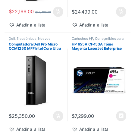
$
22,199.00
$
24,499.00
$
22,499.00
Añadir a la lista
Añadir a la lista
Dell
,
Electrónicos
,
Nuevos
Cartuchos HP
,
Consumibles para
Productos
Impresoras
,
Nuevos Productos
,
Computadora Dell Pro Micro
HP 655A CF453A Tóner
Sobre Pedido
,
Toner Original
QCM1250 MFF Intel Core Ultra
Magenta LaserJet Enterprise
7-265T 16GB 512GB SSD
M682z/M652dn 10,500 pág
Windows 11 Pro
$
25,350.00
$
7,299.00
Añadir a la lista
Añadir a la lista