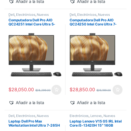
Añadir a la lista
Añadir a la lista
Dell
,
Electrónicos
,
Nuevos
Dell
,
Electrónicos
,
Nuevos
Productos
Productos
Computadora Dell Pro AIO
Computadora Dell Pro AIO
QC24251 Intel Core Ultra 5-
QC24250 Intel Core Ultra 7-
235T 24″ 16GB 512GB SSD
265 24″ 16GB 512GB SSD
Windows 11 Pro
Windows 11 Pro
$
28,050.00
$
28,850.00
$
28,299.00
$
29,199.00
Añadir a la lista
Añadir a la lista
Dell
,
Electrónicos
,
Nuevos
Electrónicos
,
Lenovo
,
Nuevos
Productos
Productos
Laptop Dell Pro Max
Laptop Lenovo V15 G5 IRL Intel
Workstation Intel Ultra 7-265H
Core i5-13420H 15″ 16GB
14″ 32GB 1TB SSD RTX PRO
512GB SSD Windows 11 Pro