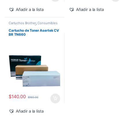
Añadir a la lista
Añadir a la lista
Cartuchos Brother
,
Consumibles
para Impresoras
,
Descuentos de
la Semana
,
Descuentos del MES
,
Cartucho de Toner Asertek CV
Toner Asertek
BR TN660
$
140.00
$
160.00
Añadir a la lista