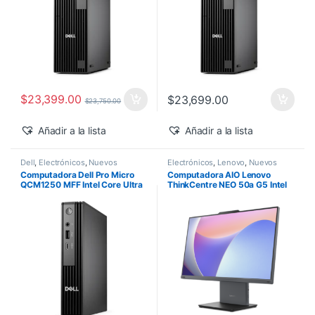
$
23,399.00
$
23,699.00
$
23,750.00
Añadir a la lista
Añadir a la lista
Dell
,
Electrónicos
,
Nuevos
Electrónicos
,
Lenovo
,
Nuevos
Productos
Productos
Computadora Dell Pro Micro
Computadora AIO Lenovo
QCM1250 MFF Intel Core Ultra
ThinkCentre NEO 50a G5 Intel
5-235T 16GB 512GB SSD
Core 5-210H 27″ FHD 16GB
Windows 11 Pro
512GB SSD Windows 11 Pro