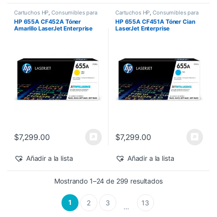
Cartuchos HP
,
Consumibles para
Cartuchos HP
,
Consumibles para
Impresoras
,
Nuevos Productos
,
Impresoras
,
Nuevos Productos
,
HP 655A CF452A Tóner
HP 655A CF451A Tóner Cian
Sobre Pedido
,
Toner Original
Sobre Pedido
,
Toner Original
Amarillo LaserJet Enterprise
LaserJet Enterprise
M682z/M652dn 10,500 pág
M682z/M652dn 10,500 pág
$
7,299.00
$
7,299.00
Añadir a la lista
Añadir a la lista
Sorted by latest
Mostrando 1–24 de 299 resultados
1
2
3
13
…