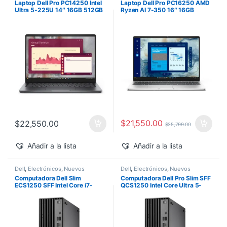
Laptop Dell Pro PC14250 Intel
Laptop Dell Pro PC16250 AMD
Ultra 5-225U 14″ 16GB 512GB
Ryzen AI 7-350 16″ 16GB
SSD Windows 11 Pro
512GB SSD Windows 11 Pro
$
21,550.00
$
22,550.00
$
25,799.00
Añadir a la lista
Añadir a la lista
Dell
,
Electrónicos
,
Nuevos
Dell
,
Electrónicos
,
Nuevos
Productos
Productos
Computadora Dell Slim
Computadora Dell Pro Slim SFF
ECS1250 SFF Intel Core i7-
QCS1250 Intel Core Ultra 5-
14700 16GB 512GB SSD
235 vPro 16GB 512GB SSD
Windows 11 Pro
Windows 11 Pro