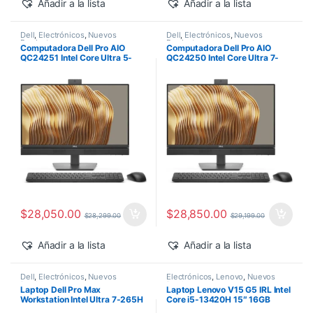
Añadir a la lista
Añadir a la lista
Dell
,
Electrónicos
,
Nuevos
Dell
,
Electrónicos
,
Nuevos
Productos
Productos
Computadora Dell Pro AIO
Computadora Dell Pro AIO
QC24251 Intel Core Ultra 5-
QC24250 Intel Core Ultra 7-
235T 24″ 16GB 512GB SSD
265 24″ 16GB 512GB SSD
Windows 11 Pro
Windows 11 Pro
$
28,050.00
$
28,850.00
$
28,299.00
$
29,199.00
Añadir a la lista
Añadir a la lista
Dell
,
Electrónicos
,
Nuevos
Electrónicos
,
Lenovo
,
Nuevos
Productos
Productos
Laptop Dell Pro Max
Laptop Lenovo V15 G5 IRL Intel
Workstation Intel Ultra 7-265H
Core i5-13420H 15″ 16GB
14″ 32GB 1TB SSD RTX PRO
512GB SSD Windows 11 Pro