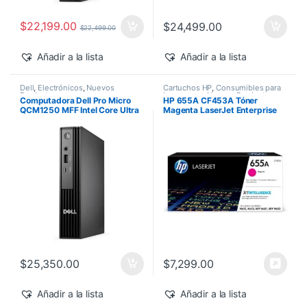
$
22,199.00
$
24,499.00
$
22,499.00
Añadir a la lista
Añadir a la lista
Dell
,
Electrónicos
,
Nuevos
Cartuchos HP
,
Consumibles para
Productos
Impresoras
,
Nuevos Productos
,
Computadora Dell Pro Micro
HP 655A CF453A Tóner
Sobre Pedido
,
Toner Original
QCM1250 MFF Intel Core Ultra
Magenta LaserJet Enterprise
7-265T 16GB 512GB SSD
M682z/M652dn 10,500 pág
Windows 11 Pro
$
25,350.00
$
7,299.00
Añadir a la lista
Añadir a la lista