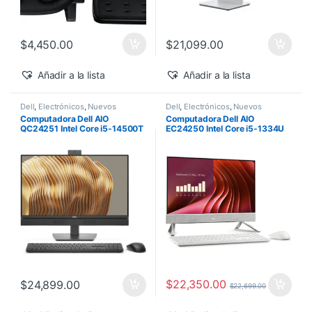
$
4,450.00
$
21,099.00
Añadir a la lista
Añadir a la lista
Dell
,
Electrónicos
,
Nuevos
Dell
,
Electrónicos
,
Nuevos
Productos
Productos
Computadora Dell AIO
Computadora Dell AIO
QC24251 Intel Core i5-14500T
EC24250 Intel Core i5-1334U
vPro 24″ 16GB 512GB SSD
24″ Touch 16GB 512GB SSD
Windows 11 Pro
Windows 11 Home
$
22,350.00
$
24,899.00
$
22,699.00