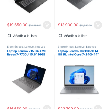
$
19,650.00
$
13,900.00
$
20,299.00
$
14,950.00
Añadir a la lista
Añadir a la lista
Electrónicos
,
Lenovo
,
Nuevos
Electrónicos
,
Lenovo
,
Nuevos
Productos
Productos
Laptop Lenovo V15 G4 AMD
Laptop Lenovo ThinkBook 14
Ryzen 7-7730U 15.6″ 16GB
G8 IRL Intel Core i7-240H 14″
1TB SSD M.2 Windows 11 Pro
16GB 512GB SSD Windows 11
Pro
$
16,550.00
$
22,799.00