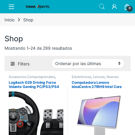
Skip to navigation
Skip to content
Open
0
Inicio
Shop
Shop
Sorted by latest
Mostrando 1–24 de 299 resultados
Filters
Accesorios Computacionales
,
Electrónicos
,
Lenovo
,
Nuevos
Logitech
,
Nuevos Productos
Productos
Logitech G29 Driving Force
Computadora Lenovo
Volante Gaming PC/PS3/PS4
IdeaCentre 27IRH9 Intel Core
i7-13620H 27″ Touch 8GB
512GB SSD Windows 11 Home