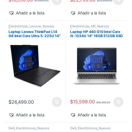
$
17,699.00
$
23,599.00
Añadir a la lista
Añadir a la lista
Electrónicos
,
Lenovo
,
Nuevos
Electrónicos
,
HP
,
Nuevos
Productos
Productos
Laptop Lenovo ThinkPad L14
Laptop HP 440 G10 Intel Core
G6 Intel Core Ultra 5-225U 14″
i5-1334U 14″ 16GB 512GB SSD
16GB 512GB SSD Windows 11
Windows 11 Pro
Pro
$
15,599.00
$
26,499.00
$
16,199.00
Añadir a la lista
Añadir a la lista
Dell
,
Electrónicos
,
Nuevos
Dell
,
Electrónicos
,
Nuevos
Productos
Productos