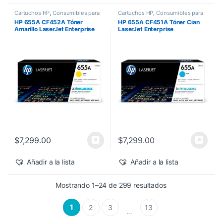
Cartuchos HP
,
Consumibles para
Cartuchos HP
,
Consumibles para
Impresoras
,
Nuevos Productos
,
Impresoras
,
Nuevos Productos
,
HP 655A CF452A Tóner
HP 655A CF451A Tóner Cian
Sobre Pedido
,
Toner Original
Sobre Pedido
,
Toner Original
Amarillo LaserJet Enterprise
LaserJet Enterprise
M682z/M652dn 10,500 pág
M682z/M652dn 10,500 pág
$
7,299.00
$
7,299.00
Añadir a la lista
Añadir a la lista
Sorted by latest
Mostrando 1–24 de 299 resultados
1
2
3
13
…