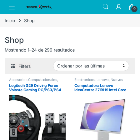
Skip to navigation
Skip to content
Open
0
Inicio
Shop
Shop
Sorted by latest
Mostrando 1–24 de 299 resultados
Filters
Accesorios Computacionales
,
Electrónicos
,
Lenovo
,
Nuevos
Logitech
,
Nuevos Productos
Productos
Logitech G29 Driving Force
Computadora Lenovo
Volante Gaming PC/PS3/PS4
IdeaCentre 27IRH9 Intel Core
i7-13620H 27″ Touch 8GB
512GB SSD Windows 11 Home