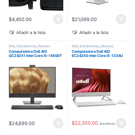
$
4,450.00
$
21,099.00
Añadir a la lista
Añadir a la lista
Dell
,
Electrónicos
,
Nuevos
Dell
,
Electrónicos
,
Nuevos
Productos
Productos
Computadora Dell AIO
Computadora Dell AIO
QC24251 Intel Core i5-14500T
EC24250 Intel Core i5-1334U
vPro 24″ 16GB 512GB SSD
24″ Touch 16GB 512GB SSD
Windows 11 Pro
Windows 11 Home
$
22,350.00
$
24,899.00
$
22,699.00