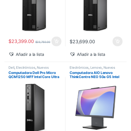
$
23,399.00
$
23,699.00
$
23,750.00
Añadir a la lista
Añadir a la lista
Dell
,
Electrónicos
,
Nuevos
Electrónicos
,
Lenovo
,
Nuevos
Productos
Productos
Computadora Dell Pro Micro
Computadora AIO Lenovo
QCM1250 MFF Intel Core Ultra
ThinkCentre NEO 50a G5 Intel
5-235T 16GB 512GB SSD
Core 5-210H 27″ FHD 16GB
Windows 11 Pro
512GB SSD Windows 11 Pro