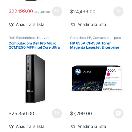
$
22,199.00
$
24,499.00
$
22,499.00
Añadir a la lista
Añadir a la lista
Dell
,
Electrónicos
,
Nuevos
Cartuchos HP
,
Consumibles para
Productos
Impresoras
,
Nuevos Productos
,
Computadora Dell Pro Micro
HP 655A CF453A Tóner
Sobre Pedido
,
Toner Original
QCM1250 MFF Intel Core Ultra
Magenta LaserJet Enterprise
7-265T 16GB 512GB SSD
M682z/M652dn 10,500 pág
Windows 11 Pro
$
25,350.00
$
7,299.00
Añadir a la lista
Añadir a la lista