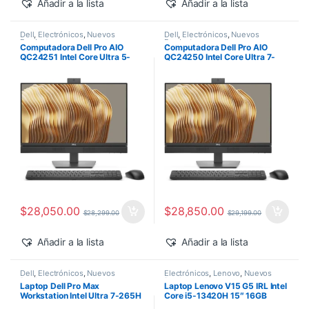
Añadir a la lista
Añadir a la lista
Dell
,
Electrónicos
,
Nuevos
Dell
,
Electrónicos
,
Nuevos
Productos
Productos
Computadora Dell Pro AIO
Computadora Dell Pro AIO
QC24251 Intel Core Ultra 5-
QC24250 Intel Core Ultra 7-
235T 24″ 16GB 512GB SSD
265 24″ 16GB 512GB SSD
Windows 11 Pro
Windows 11 Pro
$
28,050.00
$
28,850.00
$
28,299.00
$
29,199.00
Añadir a la lista
Añadir a la lista
Dell
,
Electrónicos
,
Nuevos
Electrónicos
,
Lenovo
,
Nuevos
Productos
Productos
Laptop Dell Pro Max
Laptop Lenovo V15 G5 IRL Intel
Workstation Intel Ultra 7-265H
Core i5-13420H 15″ 16GB
14″ 32GB 1TB SSD RTX PRO
512GB SSD Windows 11 Pro