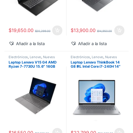
$
19,650.00
$
13,900.00
$
20,299.00
$
14,950.00
Añadir a la lista
Añadir a la lista
Electrónicos
,
Lenovo
,
Nuevos
Electrónicos
,
Lenovo
,
Nuevos
Productos
Productos
Laptop Lenovo V15 G4 AMD
Laptop Lenovo ThinkBook 14
Ryzen 7-7730U 15.6″ 16GB
G8 IRL Intel Core i7-240H 14″
1TB SSD M.2 Windows 11 Pro
16GB 512GB SSD Windows 11
Pro
$
16,550.00
$
22,799.00