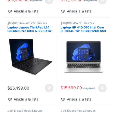
$
17,699.00
$
23,599.00
Añadir a la lista
Añadir a la lista
Electrónicos
,
Lenovo
,
Nuevos
Electrónicos
,
HP
,
Nuevos
Productos
Productos
Laptop Lenovo ThinkPad L14
Laptop HP 440 G10 Intel Core
G6 Intel Core Ultra 5-225U 14″
i5-1334U 14″ 16GB 512GB SSD
16GB 512GB SSD Windows 11
Windows 11 Pro
Pro
$
15,599.00
$
26,499.00
$
16,199.00
Añadir a la lista
Añadir a la lista
Dell
,
Electrónicos
,
Nuevos
Dell
,
Electrónicos
,
Nuevos
Productos
Productos