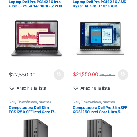
Laptop Dell Pro PC14250 Intel
Laptop Dell Pro PC16250 AMD
Ultra 5-225U 14″ 16GB 512GB
Ryzen AI 7-350 16″ 16GB
SSD Windows 11 Pro
512GB SSD Windows 11 Pro
$
21,550.00
$
22,550.00
$
25,799.00
Añadir a la lista
Añadir a la lista
Dell
,
Electrónicos
,
Nuevos
Dell
,
Electrónicos
,
Nuevos
Productos
Productos
Computadora Dell Slim
Computadora Dell Pro Slim SFF
ECS1250 SFF Intel Core i7-
QCS1250 Intel Core Ultra 5-
14700 16GB 512GB SSD
235 vPro 16GB 512GB SSD
Windows 11 Pro
Windows 11 Pro