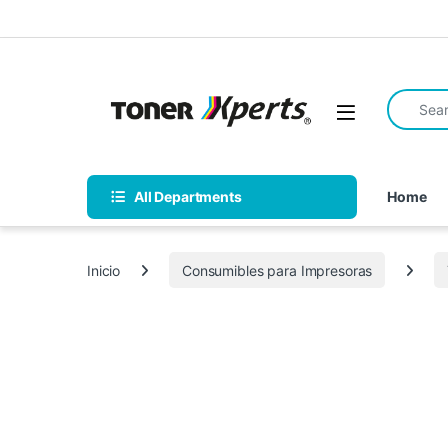
Skip to navigation
Skip to content
Search fo
Open
All Departments
Home
Inicio
Consumibles para Impresoras