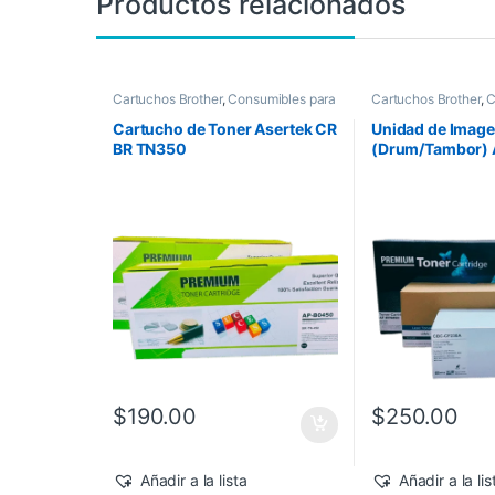
Productos relacionados
Cartuchos Brother
,
Consumibles para
Cartuchos Brother
,
C
Impresoras
,
Toner Asertek
Impresoras
,
Drum As
Cartucho de Toner Asertek CR
Unidad de Imag
BR TN350
(Drum/Tambor) 
BR DR1060
$
190.00
$
250.00
Añadir a la lista
Añadir a la lis