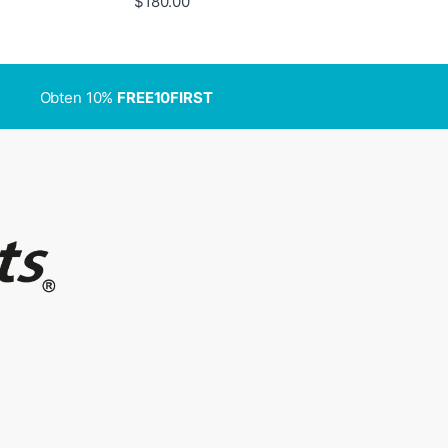
$
180.00
Obten 10%
FREE10FIRST