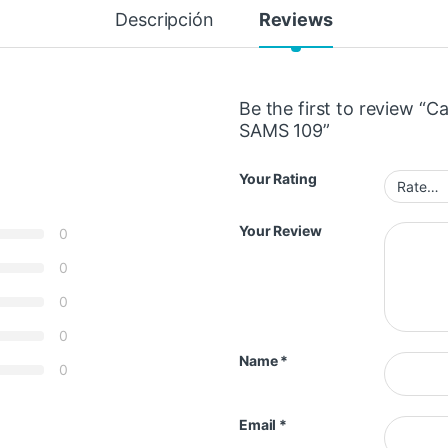
Descripción
Reviews
Be the first to review “
SAMS 109”
Your Rating
Your Review
0
0
0
0
Name
*
0
Email
*