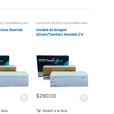
er
,
Consumibles para
Cartuchos Brother
,
Consumibles para
r Asertek
Impresoras
,
Drum Asertek
Toner Asertek
Unidad de Imagen
(Drum/Tambor) Asertek CV
BR DR730
$
280.00
 lista
Añadir a la lista