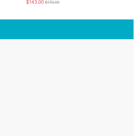
$
143.00
$
170.00