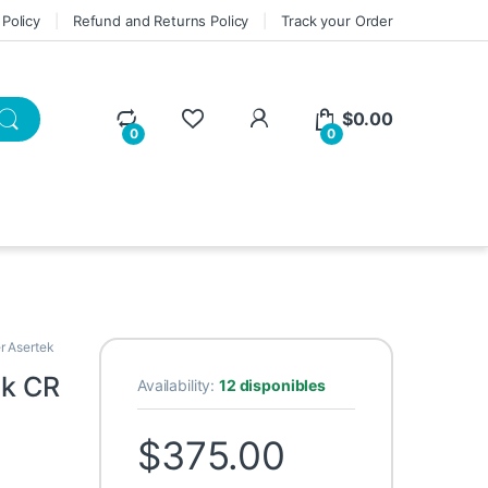
 Policy
Refund and Returns Policy
Track your Order
My Account
$
0.00
0
0
r Asertek
ek CR
Availability:
12 disponibles
$
375.00