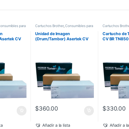
onsumibles para
Cartuchos Brother
,
Consumibles para
Cartuchos Broth
ertek
Impresoras
,
Drum Asertek
Impresoras
,
Tone
en
Unidad de Imagen
Cartucho de 
Asertek CV
(Drum/Tambor) Asertek CV
CV BR TN850
BR DR820
$
360.00
$
330.00
ta
Añadir a la lista
Añadir a la