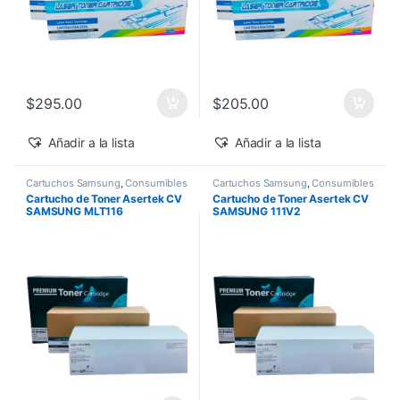
$
295.00
$
205.00
Añadir a la lista
Añadir a la lista
Cartuchos Samsung
,
Consumibles
Cartuchos Samsung
,
Consumibles
para Impresoras
,
Toner Asertek
para Impresoras
,
Descuentos de
Cartucho de Toner Asertek CV
Cartucho de Toner Asertek CV
la Semana
,
Descuentos del MES
,
SAMSUNG MLT116
SAMSUNG 111V2
Toner Asertek