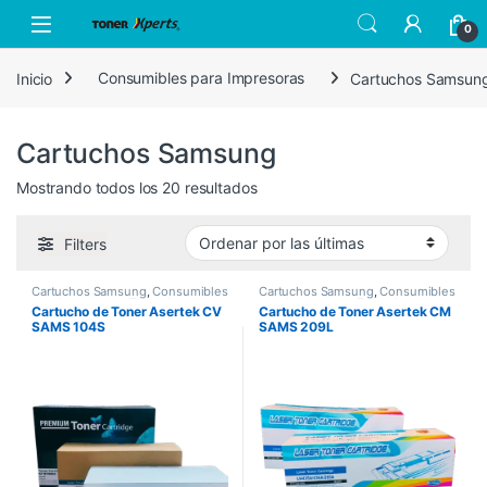
Skip to navigation
Skip to content
Open
0
Inicio
Consumibles para Impresoras
Cartuchos Samsun
Cartuchos Samsung
Sorted by latest
Mostrando todos los 20 resultados
Filters
Cartuchos Samsung
,
Consumibles
Cartuchos Samsung
,
Consumibles
para Impresoras
,
Toner Asertek
para Impresoras
,
Toner Asertek
Cartucho de Toner Asertek CV
Cartucho de Toner Asertek CM
SAMS 104S
SAMS 209L