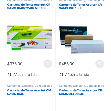
Cartuchos Samsung
,
Consumibles
Cartuchos Samsung
,
Consumibles
para Impresoras
,
Toner Asertek
para Impresoras
,
Toner Asertek
Cartucho de Toner Asertek CR
Cartucho de Toner Asertek CV
SAMS 1640/2240/ MLT108
SAMSUNG 105L
$
375.00
$
455.00
Añadir a la lista
Añadir a la lista
Cartuchos Samsung
,
Consumibles
Cartuchos Samsung
,
Consumibles
para Impresoras
,
Toner Asertek
para Impresoras
,
Toner Asertek
Cartucho de Toner Asertek CM
Cartucho de Toner Asertek CR
SAMS 103L
SAMS MLTD103L