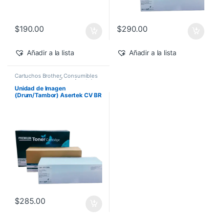
$
190.00
$
290.00
Añadir a la lista
Añadir a la lista
Cartuchos Brother
,
Consumibles
para Impresoras
,
Drum Asertek
Unidad de Imagen
(Drum/Tambor) Asertek CV BR
DR630
$
285.00