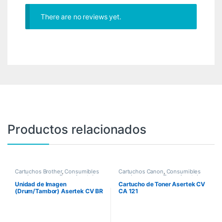
There are no reviews yet.
Productos relacionados
Cartuchos Brother
,
Consumibles
Cartuchos Canon
,
Consumibles
para Impresoras
,
Drum Asertek
para Impresoras
,
Toner Asertek
Unidad de Imagen
Cartucho de Toner Asertek CV
(Drum/Tambor) Asertek CV BR
CA 121
DR820