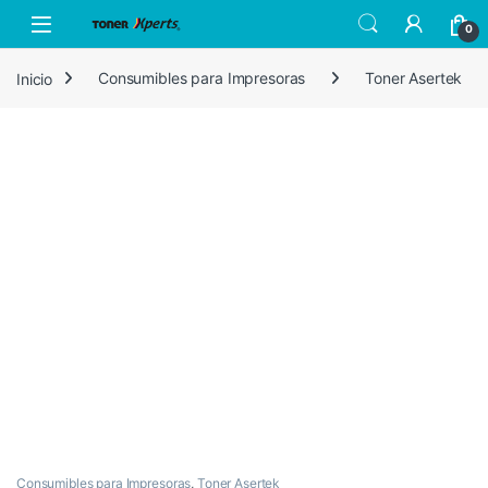
Skip to navigation
Skip to content
Open
0
Inicio
Consumibles para Impresoras
Toner Asertek
Consumibles para Impresoras
,
Toner Asertek