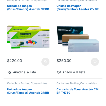
para Impresoras
,
Drum Asertek
para Impresoras
,
Drum Asertek
Unidad de Imagen
Unidad de Imagen
(Drum/Tambor) Asertek CR BR
(Drum/Tambor) Asertek CV BR
DR420/450
DR1060
$
220.00
$
250.00
Añadir a la lista
Añadir a la lista
Cartuchos Brother
,
Consumibles
Cartuchos Brother
,
Consumibles
para Impresoras
,
Drum Asertek
para Impresoras
,
Toner Asertek
Unidad de Imagen
Cartucho de Toner Asertek CM
(Drum/Tambor) Asertek CR BR
BR TN750
DR720/750