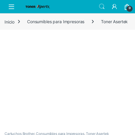
Skip to navigation
Skip to content
Open
0
Inicio
Consumibles para Impresoras
Toner Asertek
Cartuchos Brother
,
Consumibles para Impresoras
,
Toner Asertek