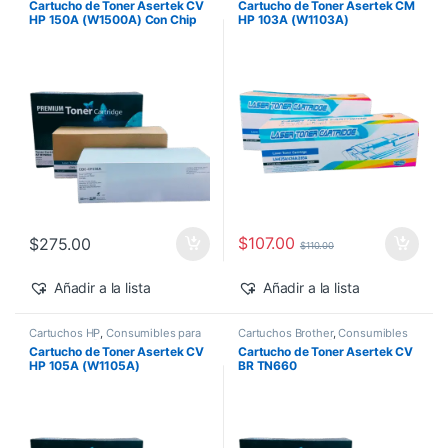
Cartucho de Toner Asertek CV
Cartucho de Toner Asertek CM
Semana
,
Descuentos del MES
,
Genéricos HP
,
Toner Asertek
HP 150A (W1500A) Con Chip
HP 103A (W1103A)
Genéricos HP
,
Toner Asertek
$
107.00
$
275.00
$
110.00
Añadir a la lista
Añadir a la lista
Cartuchos HP
,
Consumibles para
Cartuchos Brother
,
Consumibles
Impresoras
,
Descuentos de la
para Impresoras
,
Descuentos de
Cartucho de Toner Asertek CV
Cartucho de Toner Asertek CV
Semana
,
Descuentos del MES
,
la Semana
,
Descuentos del MES
,
HP 105A (W1105A)
BR TN660
Genéricos HP
,
Toner Asertek
Toner Asertek