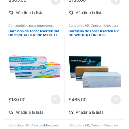
$
385.00
$
180.00
Añadir a la lista
Añadir a la lista
Consumibles para Impresoras
,
Cartuchos HP
,
Consumibles para
Descuentos del MES
,
Genéricos
Impresoras
,
Descuentos de la
Cartucho de Toner Asertek CM
Cartucho de Toner Asertek CV
HP
,
Toner Asertek
Semana
,
Descuentos del MES
,
HP 217X ALTO RENDIMIENTO
HP W1510A CON CHIP
Genéricos HP
,
Toner Asertek
$
180.00
$
465.00
Añadir a la lista
Añadir a la lista
Cartuchos HP
,
Consumibles para
Cartuchos HP
,
Consumibles para
Impresoras
,
Descuentos de la
Impresoras
,
Descuentos del MES
,