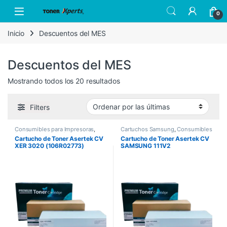
Skip to navigation
Skip to content
Open
0
Inicio
Descuentos del MES
Descuentos del MES
Sorted by latest
Mostrando todos los 20 resultados
Filters
Consumibles para Impresoras
,
Cartuchos Samsung
,
Consumibles
Descuentos de la Semana
,
para Impresoras
,
Descuentos de
Cartucho de Toner Asertek CV
Cartucho de Toner Asertek CV
Descuentos del MES
,
Toner
la Semana
,
Descuentos del MES
,
XER 3020 (106R02773)
SAMSUNG 111V2
Asertek
Toner Asertek