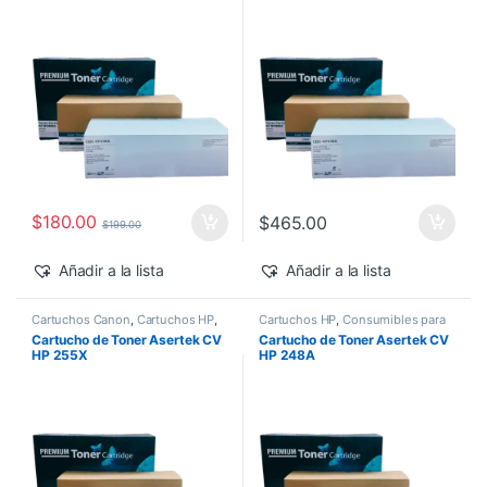
$
180.00
$
465.00
$
199.00
Añadir a la lista
Añadir a la lista
Cartuchos Canon
,
Cartuchos HP
,
Cartuchos HP
,
Consumibles para
Consumibles para Impresoras
,
Impresoras
,
Descuentos de la
Cartucho de Toner Asertek CV
Cartucho de Toner Asertek CV
Descuentos del MES
,
Genéricos
Semana
,
Descuentos del MES
,
HP 255X
HP 248A
HP
,
Toner Asertek
Genéricos HP
,
Toner Asertek