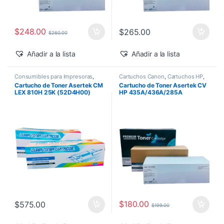
$
248.00
$
265.00
$
260.00
Añadir a la lista
Añadir a la lista
Consumibles para Impresoras
,
Cartuchos Canon
,
Cartuchos HP
,
Descuentos del MES
,
Toner
Consumibles para Impresoras
,
Cartucho de Toner Asertek CM
Cartucho de Toner Asertek CV
Asertek
Descuentos de la Semana
,
LEX 810H 25K (52D4H00)
HP 435A/436A/285A
Descuentos del MES
,
Genéricos
HP
,
Toner Asertek
$
180.00
$
575.00
$
199.00