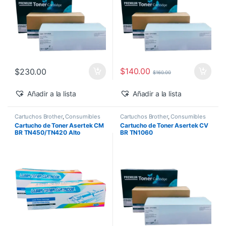
$
140.00
$
230.00
$
160.00
Añadir a la lista
Añadir a la lista
Cartuchos Brother
,
Consumibles
Cartuchos Brother
,
Consumibles
para Impresoras
,
Descuentos del
para Impresoras
,
Descuentos de
Cartucho de Toner Asertek CM
Cartucho de Toner Asertek CV
MES
,
Toner Asertek
la Semana
,
Descuentos del MES
,
BR TN450/TN420 Alto
BR TN1060
Toner Asertek
Rendimiento