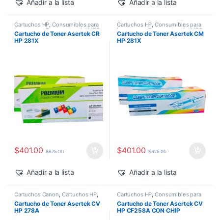
Añadir a la lista
Añadir a la lista
Cartuchos HP
,
Consumibles para
Cartuchos HP
,
Consumibles para
Impresoras
,
Descuentos del MES
,
Impresoras
,
Descuentos del MES
,
Cartucho de Toner Asertek CR
Cartucho de Toner Asertek CM
Genéricos HP
,
Toner Asertek
Genéricos HP
,
Toner Asertek
HP 281X
HP 281X
$
401.00
$
401.00
$
675.00
$
675.00
Añadir a la lista
Añadir a la lista
Cartuchos Canon
,
Cartuchos HP
,
Cartuchos HP
,
Consumibles para
Consumibles para Impresoras
,
Impresoras
,
Descuentos de la
Cartucho de Toner Asertek CV
Cartucho de Toner Asertek CV
Descuentos del MES
,
Genéricos
Semana
,
Descuentos del MES
,
HP 278A
HP CF258A CON CHIP
HP
,
Toner Asertek
Genéricos HP
,
Toner Asertek