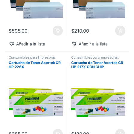
$
595.00
$
210.00
Añadir a la lista
Añadir a la lista
Consumibles para Impresoras
,
Consumibles para Impresoras
,
Descuentos del MES
,
Genéricos
Descuentos del MES
,
Genéricos
Cartucho de Toner Asertek CR
Cartucho de Toner Asertek CR
HP
,
Toner Asertek
HP
,
Toner Asertek
HP 226X
HP 217X CON CHIP