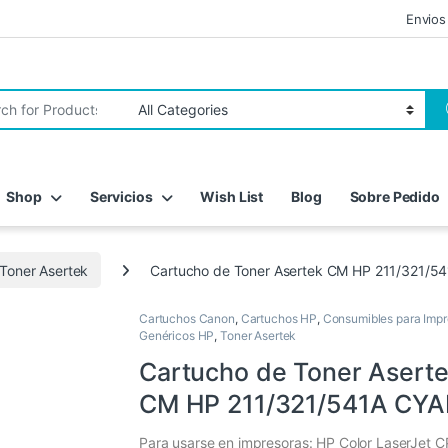
Envios
r:
Shop
Servicios
Wish List
Blog
Sobre Pedido
Toner Asertek
Cartucho de Toner Asertek CM HP 211/321/5
Cartuchos Canon
,
Cartuchos HP
,
Consumibles para Impr
Genéricos HP
,
Toner Asertek
Cartucho de Toner Asert
CM HP 211/321/541A CY
Para usarse en impresoras: HP Color LaserJet C