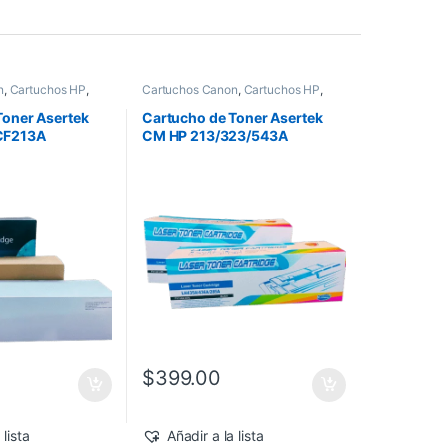
n
,
Cartuchos HP
,
Cartuchos Canon
,
Cartuchos HP
,
a Impresoras
,
Consumibles para Impresoras
,
oner Asertek
Genéricos HP
,
Toner Asertek
Toner Asertek
Cartucho de Toner Asertek
CF213A
CM HP 213/323/543A
MAGENTA
$
399.00
 lista
Añadir a la lista