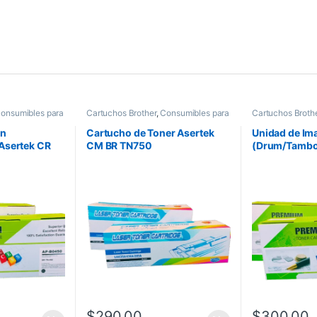
onsumibles para
Cartuchos Brother
,
Consumibles para
Cartuchos Broth
ertek
Impresoras
,
Toner Asertek
Impresoras
,
Drum
en
Cartucho de Toner Asertek
Unidad de Im
Asertek CR
CM BR TN750
(Drum/Tambor
BR DR720/75
$
290.00
$
300.00