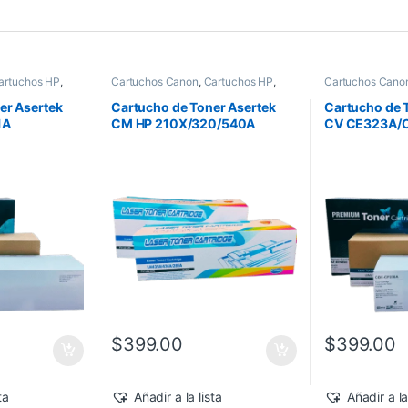
artuchos HP
,
Cartuchos Canon
,
Cartuchos HP
,
Cartuchos Cano
mpresoras
,
Consumibles para Impresoras
,
Consumibles par
 Asertek
Genéricos HP
,
Toner Asertek
Genéricos HP
,
T
er Asertek
Cartucho de Toner Asertek
Cartucho de 
1A
CM HP 210X/320/540A
CV CE323A/
NEGRO
$
399.00
$
399.00
ta
Añadir a la lista
Añadir a la