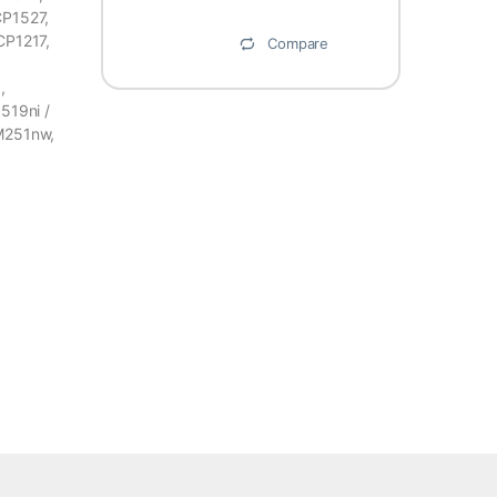
CP1527,
CP1217,
Compare
,
,
519ni /
M251nw,