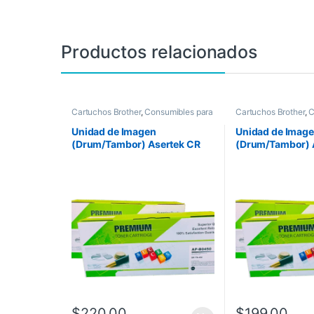
Productos relacionados
Cartuchos Brother
,
Consumibles para
Cartuchos Brother
,
C
Impresoras
,
Drum Asertek
Impresoras
,
Drum As
Unidad de Imagen
Unidad de Imag
(Drum/Tambor) Asertek CR
(Drum/Tambor) 
BR DR420/450
BR DR360
$
220.00
$
199.00