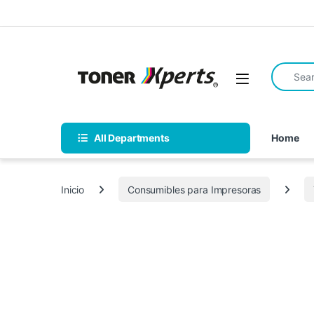
Skip to navigation
Skip to content
Search fo
Open
All Departments
Home
Inicio
Consumibles para Impresoras