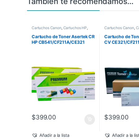
También te recomendamos…
Cartuchos Canon
,
Cartuchos HP
,
Cartuchos Canon
,
C
Consumibles para Impresoras
,
Consumibles para I
Genéricos HP
,
Toner Asertek
Genéricos HP
,
Toner
Cartucho de Toner Asertek CR
Cartucho de Ton
HP CB541/CF211A/CE321
CV CE321/CF21
$
399.00
$
399.00
Añadir a la lista
Añadir a la lis