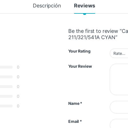
Descripción
Reviews
Be the first to review “
211/321/541A CYAN”
Your Rating
Your Review
0
0
0
0
Name
*
0
Email
*