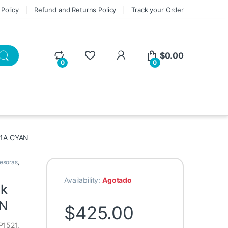
 Policy
Refund and Returns Policy
Track your Order
My Account
$
0.00
0
0
41A CYAN
esoras
,
Availability:
Agotado
ek
AN
$
425.00
P1521,