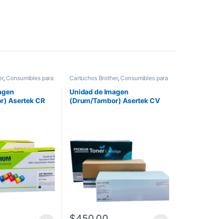
er
,
Consumibles para
Cartuchos Brother
,
Consumibles para
 Asertek
Impresoras
,
Drum Asertek
agen
Unidad de Imagen
) Asertek CR
(Drum/Tambor) Asertek CV
0
BR DRB022
$
450.00