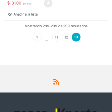
$
131.00
$
145.00
Añadir a la lista
Sorted by lates
Mostrando 289–299 de 299 resultados
13
1
11
12
…