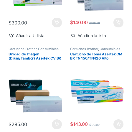
$
140.00
$
300.00
$
160.00
Añadir a la lista
Añadir a la lista
Cartuchos Brother
,
Consumibles
Cartuchos Brother
,
Consumibles
para Impresoras
,
Drum Asertek
para Impresoras
,
Descuentos del
Unidad de Imagen
Cartucho de Toner Asertek CM
MES
,
Toner Asertek
(Drum/Tambor) Asertek CV BR
BR TN450/TN420 Alto
DR630
Rendimiento
$
143.00
$
285.00
$
170.00