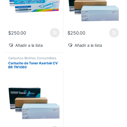
$
250.00
$
250.00
Añadir a la lista
Añadir a la lista
Cartuchos Brother
,
Consumibles
para Impresoras
,
Descuentos de
Cartucho de Toner Asertek CV
la Semana
,
Descuentos del MES
,
BR TN1060
Toner Asertek