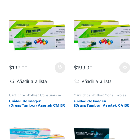
DR360
DR350
$
199.00
$
199.00
Añadir a la lista
Añadir a la lista
Cartuchos Brother
,
Consumibles
Cartuchos Brother
,
Consumibles
para Impresoras
,
Drum Asertek
para Impresoras
,
Drum Asertek
Unidad de Imagen
Unidad de Imagen
(Drum/Tambor) Asertek CM BR
(Drum/Tambor) Asertek CV BR
DR1060
DR1060