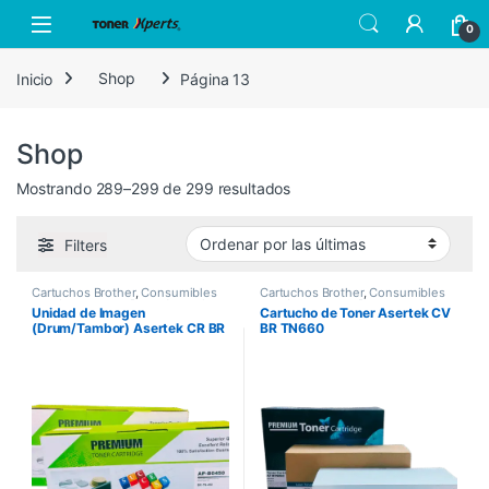
Skip to navigation
Skip to content
Open
0
Inicio
Shop
Página 13
Shop
Sorted by latest
Mostrando 289–299 de 299 resultados
Filters
Cartuchos Brother
,
Consumibles
Cartuchos Brother
,
Consumibles
para Impresoras
,
Drum Asertek
para Impresoras
,
Descuentos de
Unidad de Imagen
Cartucho de Toner Asertek CV
la Semana
,
Descuentos del MES
,
(Drum/Tambor) Asertek CR BR
BR TN660
Toner Asertek
DR720/750