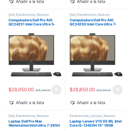
Añadir a la lista
Añadir a la lista
Dell
,
Electrónicos
,
Nuevos
Dell
,
Electrónicos
,
Nuevos
Productos
Productos
Computadora Dell Pro AIO
Computadora Dell Pro AIO
QC24251 Intel Core Ultra 5-
QC24250 Intel Core Ultra 7-
235T 24″ 16GB 512GB SSD
265 24″ 16GB 512GB SSD
Windows 11 Pro
Windows 11 Pro
$
28,050.00
$
28,850.00
$
28,299.00
$
29,199.00
Añadir a la lista
Añadir a la lista
Dell
,
Electrónicos
,
Nuevos
Electrónicos
,
Lenovo
,
Nuevos
Productos
Productos
Laptop Dell Pro Max
Laptop Lenovo V15 G5 IRL Intel
Workstation Intel Ultra 7-265H
Core i5-13420H 15″ 16GB
14″ 32GB 1TB SSD RTX PRO
512GB SSD Windows 11 Pro