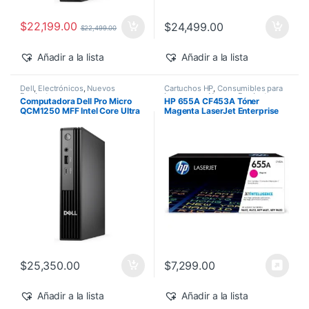
$
22,199.00
$
24,499.00
$
22,499.00
Añadir a la lista
Añadir a la lista
Dell
,
Electrónicos
,
Nuevos
Cartuchos HP
,
Consumibles para
Productos
Impresoras
,
Nuevos Productos
,
Computadora Dell Pro Micro
HP 655A CF453A Tóner
Sobre Pedido
,
Toner Original
QCM1250 MFF Intel Core Ultra
Magenta LaserJet Enterprise
7-265T 16GB 512GB SSD
M682z/M652dn 10,500 pág
Windows 11 Pro
$
25,350.00
$
7,299.00
Añadir a la lista
Añadir a la lista