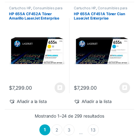
Cartuchos HP
,
Consumibles para
Cartuchos HP
,
Consumibles para
Impresoras
,
Nuevos Productos
,
Impresoras
,
Nuevos Productos
,
HP 655A CF452A Tóner
HP 655A CF451A Tóner Cian
Sobre Pedido
,
Toner Original
Sobre Pedido
,
Toner Original
Amarillo LaserJet Enterprise
LaserJet Enterprise
M682z/M652dn 10,500 pág
M682z/M652dn 10,500 pág
$
7,299.00
$
7,299.00
Añadir a la lista
Añadir a la lista
Sorted by latest
Mostrando 1–24 de 299 resultados
1
2
3
13
…