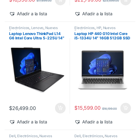
$
17,699.00
$
23,599.00
Añadir a la lista
Añadir a la lista
Electrónicos
,
Lenovo
,
Nuevos
Electrónicos
,
HP
,
Nuevos
Productos
Productos
Laptop Lenovo ThinkPad L14
Laptop HP 440 G10 Intel Core
G6 Intel Core Ultra 5-225U 14″
i5-1334U 14″ 16GB 512GB SSD
16GB 512GB SSD Windows 11
Windows 11 Pro
Pro
$
15,599.00
$
26,499.00
$
16,199.00
Añadir a la lista
Añadir a la lista
Dell
,
Electrónicos
,
Nuevos
Dell
,
Electrónicos
,
Nuevos
Productos
Productos