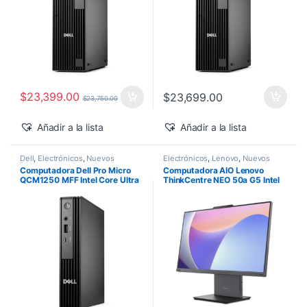
$
23,399.00
$
23,699.00
$
23,750.00
Añadir a la lista
Añadir a la lista
Dell
,
Electrónicos
,
Nuevos
Electrónicos
,
Lenovo
,
Nuevos
Productos
Productos
Computadora Dell Pro Micro
Computadora AIO Lenovo
QCM1250 MFF Intel Core Ultra
ThinkCentre NEO 50a G5 Intel
5-235T 16GB 512GB SSD
Core 5-210H 27″ FHD 16GB
Windows 11 Pro
512GB SSD Windows 11 Pro