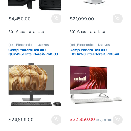
$
4,450.00
$
21,099.00
Añadir a la lista
Añadir a la lista
Dell
,
Electrónicos
,
Nuevos
Dell
,
Electrónicos
,
Nuevos
Productos
Productos
Computadora Dell AIO
Computadora Dell AIO
QC24251 Intel Core i5-14500T
EC24250 Intel Core i5-1334U
vPro 24″ 16GB 512GB SSD
24″ Touch 16GB 512GB SSD
Windows 11 Pro
Windows 11 Home
$
22,350.00
$
24,899.00
$
22,699.00