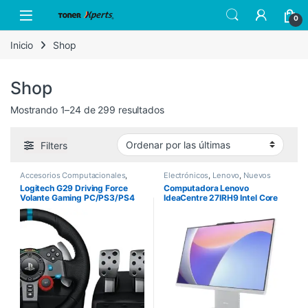
Skip to navigation
Skip to content
Open
0
Inicio
Shop
Shop
Sorted by latest
Mostrando 1–24 de 299 resultados
Filters
Accesorios Computacionales
,
Electrónicos
,
Lenovo
,
Nuevos
Logitech
,
Nuevos Productos
Productos
Logitech G29 Driving Force
Computadora Lenovo
Volante Gaming PC/PS3/PS4
IdeaCentre 27IRH9 Intel Core
i7-13620H 27″ Touch 8GB
512GB SSD Windows 11 Home