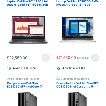
Laptop Dell Pro PC14250 Intel
Laptop Dell Pro PC16250 AMD
Ultra 5-225U 14″ 16GB 512GB
Ryzen AI 7-350 16″ 16GB
SSD Windows 11 Pro
512GB SSD Windows 11 Pro
$
21,550.00
$
22,550.00
$
25,799.00
Añadir a la lista
Añadir a la lista
Dell
,
Electrónicos
,
Nuevos
Dell
,
Electrónicos
,
Nuevos
Productos
Productos
Computadora Dell Slim
Computadora Dell Pro Slim SFF
ECS1250 SFF Intel Core i7-
QCS1250 Intel Core Ultra 5-
14700 16GB 512GB SSD
235 vPro 16GB 512GB SSD
Windows 11 Pro
Windows 11 Pro