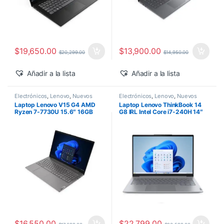
$
19,650.00
$
13,900.00
$
20,299.00
$
14,950.00
Añadir a la lista
Añadir a la lista
Electrónicos
,
Lenovo
,
Nuevos
Electrónicos
,
Lenovo
,
Nuevos
Productos
Productos
Laptop Lenovo V15 G4 AMD
Laptop Lenovo ThinkBook 14
Ryzen 7-7730U 15.6″ 16GB
G8 IRL Intel Core i7-240H 14″
1TB SSD M.2 Windows 11 Pro
16GB 512GB SSD Windows 11
Pro
$
16,550.00
$
22,799.00