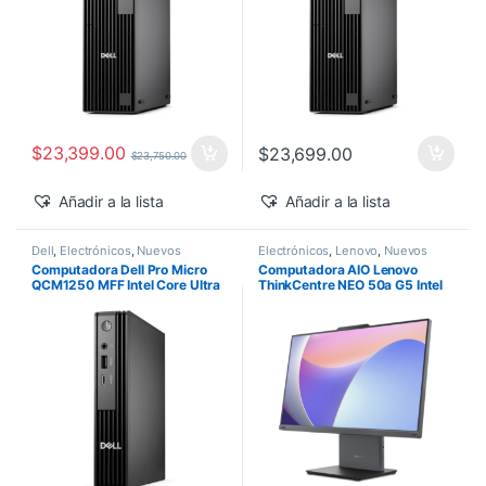
$
23,399.00
$
23,699.00
$
23,750.00
Añadir a la lista
Añadir a la lista
Dell
,
Electrónicos
,
Nuevos
Electrónicos
,
Lenovo
,
Nuevos
Productos
Productos
Computadora Dell Pro Micro
Computadora AIO Lenovo
QCM1250 MFF Intel Core Ultra
ThinkCentre NEO 50a G5 Intel
5-235T 16GB 512GB SSD
Core 5-210H 27″ FHD 16GB
Windows 11 Pro
512GB SSD Windows 11 Pro