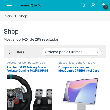
Skip to navigation
Skip to content
Open
0
Inicio
Shop
Shop
Sorted by latest
Mostrando 1–24 de 299 resultados
Filters
Accesorios Computacionales
,
Electrónicos
,
Lenovo
,
Nuevos
Logitech
,
Nuevos Productos
Productos
Logitech G29 Driving Force
Computadora Lenovo
Volante Gaming PC/PS3/PS4
IdeaCentre 27IRH9 Intel Core
i7-13620H 27″ Touch 8GB
512GB SSD Windows 11 Home