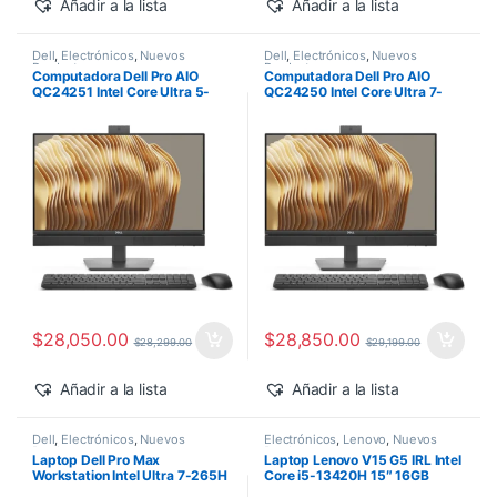
Añadir a la lista
Añadir a la lista
Dell
,
Electrónicos
,
Nuevos
Dell
,
Electrónicos
,
Nuevos
Productos
Productos
Computadora Dell Pro AIO
Computadora Dell Pro AIO
QC24251 Intel Core Ultra 5-
QC24250 Intel Core Ultra 7-
235T 24″ 16GB 512GB SSD
265 24″ 16GB 512GB SSD
Windows 11 Pro
Windows 11 Pro
$
28,050.00
$
28,850.00
$
28,299.00
$
29,199.00
Añadir a la lista
Añadir a la lista
Dell
,
Electrónicos
,
Nuevos
Electrónicos
,
Lenovo
,
Nuevos
Productos
Productos
Laptop Dell Pro Max
Laptop Lenovo V15 G5 IRL Intel
Workstation Intel Ultra 7-265H
Core i5-13420H 15″ 16GB
14″ 32GB 1TB SSD RTX PRO
512GB SSD Windows 11 Pro