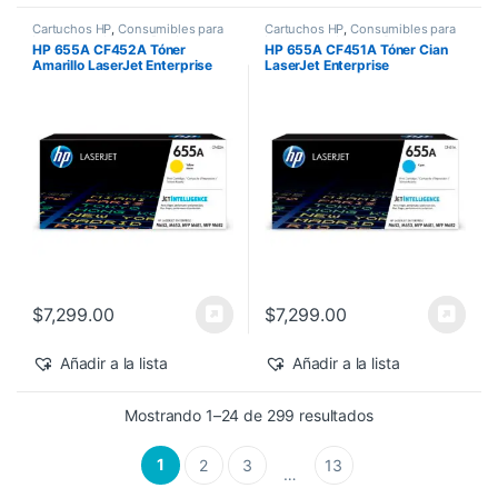
Cartuchos HP
,
Consumibles para
Cartuchos HP
,
Consumibles para
Impresoras
,
Nuevos Productos
,
Impresoras
,
Nuevos Productos
,
HP 655A CF452A Tóner
HP 655A CF451A Tóner Cian
Sobre Pedido
,
Toner Original
Sobre Pedido
,
Toner Original
Amarillo LaserJet Enterprise
LaserJet Enterprise
M682z/M652dn 10,500 pág
M682z/M652dn 10,500 pág
$
7,299.00
$
7,299.00
Añadir a la lista
Añadir a la lista
Sorted by latest
Mostrando 1–24 de 299 resultados
1
2
3
13
…