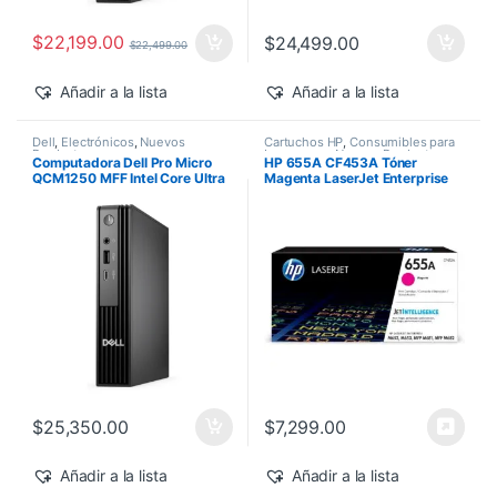
$
22,199.00
$
24,499.00
$
22,499.00
Añadir a la lista
Añadir a la lista
Dell
,
Electrónicos
,
Nuevos
Cartuchos HP
,
Consumibles para
Productos
Impresoras
,
Nuevos Productos
,
Computadora Dell Pro Micro
HP 655A CF453A Tóner
Sobre Pedido
,
Toner Original
QCM1250 MFF Intel Core Ultra
Magenta LaserJet Enterprise
7-265T 16GB 512GB SSD
M682z/M652dn 10,500 pág
Windows 11 Pro
$
25,350.00
$
7,299.00
Añadir a la lista
Añadir a la lista