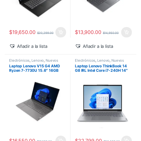
$
19,650.00
$
13,900.00
$
20,299.00
$
14,950.00
Añadir a la lista
Añadir a la lista
Electrónicos
,
Lenovo
,
Nuevos
Electrónicos
,
Lenovo
,
Nuevos
Productos
Productos
Laptop Lenovo V15 G4 AMD
Laptop Lenovo ThinkBook 14
Ryzen 7-7730U 15.6″ 16GB
G8 IRL Intel Core i7-240H 14″
1TB SSD M.2 Windows 11 Pro
16GB 512GB SSD Windows 11
Pro
$
16,550.00
$
22,799.00