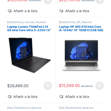
$
17,699.00
$
23,599.00
Añadir a la lista
Añadir a la lista
Electrónicos
,
Lenovo
,
Nuevos
Electrónicos
,
HP
,
Nuevos
Productos
Productos
Laptop Lenovo ThinkPad L14
Laptop HP 440 G10 Intel Core
G6 Intel Core Ultra 5-225U 14″
i5-1334U 14″ 16GB 512GB SSD
16GB 512GB SSD Windows 11
Windows 11 Pro
Pro
$
15,599.00
$
26,499.00
$
16,199.00
Añadir a la lista
Añadir a la lista
Dell
,
Electrónicos
,
Nuevos
Dell
,
Electrónicos
,
Nuevos
Productos
Productos