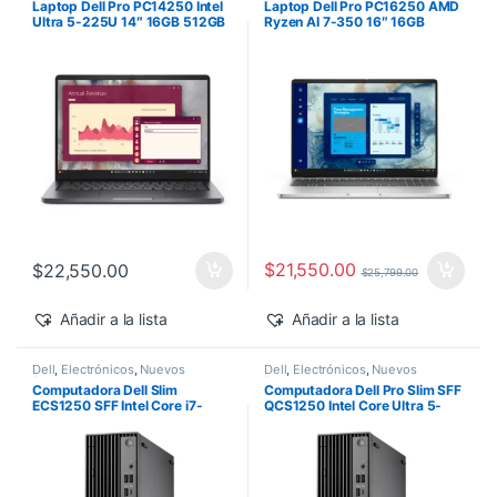
Laptop Dell Pro PC14250 Intel
Laptop Dell Pro PC16250 AMD
Ultra 5-225U 14″ 16GB 512GB
Ryzen AI 7-350 16″ 16GB
SSD Windows 11 Pro
512GB SSD Windows 11 Pro
$
21,550.00
$
22,550.00
$
25,799.00
Añadir a la lista
Añadir a la lista
Dell
,
Electrónicos
,
Nuevos
Dell
,
Electrónicos
,
Nuevos
Productos
Productos
Computadora Dell Slim
Computadora Dell Pro Slim SFF
ECS1250 SFF Intel Core i7-
QCS1250 Intel Core Ultra 5-
14700 16GB 512GB SSD
235 vPro 16GB 512GB SSD
Windows 11 Pro
Windows 11 Pro