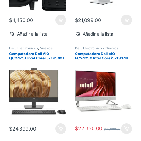
$
4,450.00
$
21,099.00
Añadir a la lista
Añadir a la lista
Dell
,
Electrónicos
,
Nuevos
Dell
,
Electrónicos
,
Nuevos
Productos
Productos
Computadora Dell AIO
Computadora Dell AIO
QC24251 Intel Core i5-14500T
EC24250 Intel Core i5-1334U
vPro 24″ 16GB 512GB SSD
24″ Touch 16GB 512GB SSD
Windows 11 Pro
Windows 11 Home
$
22,350.00
$
24,899.00
$
22,699.00