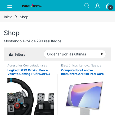
Skip to navigation
Skip to content
Open
0
Inicio
Shop
Shop
Sorted by latest
Mostrando 1–24 de 299 resultados
Filters
Accesorios Computacionales
,
Electrónicos
,
Lenovo
,
Nuevos
Logitech
,
Nuevos Productos
Productos
Logitech G29 Driving Force
Computadora Lenovo
Volante Gaming PC/PS3/PS4
IdeaCentre 27IRH9 Intel Core
i7-13620H 27″ Touch 8GB
512GB SSD Windows 11 Home