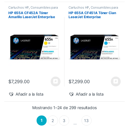
Cartuchos HP
,
Consumibles para
Cartuchos HP
,
Consumibles para
Impresoras
,
Nuevos Productos
,
Impresoras
,
Nuevos Productos
,
HP 655A CF452A Tóner
HP 655A CF451A Tóner Cian
Sobre Pedido
,
Toner Original
Sobre Pedido
,
Toner Original
Amarillo LaserJet Enterprise
LaserJet Enterprise
M682z/M652dn 10,500 pág
M682z/M652dn 10,500 pág
$
7,299.00
$
7,299.00
Añadir a la lista
Añadir a la lista
Sorted by latest
Mostrando 1–24 de 299 resultados
1
2
3
13
…