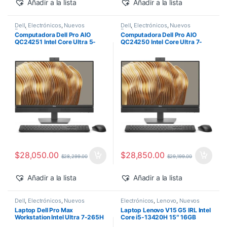
Añadir a la lista
Añadir a la lista
Dell
,
Electrónicos
,
Nuevos
Dell
,
Electrónicos
,
Nuevos
Productos
Productos
Computadora Dell Pro AIO
Computadora Dell Pro AIO
QC24251 Intel Core Ultra 5-
QC24250 Intel Core Ultra 7-
235T 24″ 16GB 512GB SSD
265 24″ 16GB 512GB SSD
Windows 11 Pro
Windows 11 Pro
$
28,050.00
$
28,850.00
$
28,299.00
$
29,199.00
Añadir a la lista
Añadir a la lista
Dell
,
Electrónicos
,
Nuevos
Electrónicos
,
Lenovo
,
Nuevos
Productos
Productos
Laptop Dell Pro Max
Laptop Lenovo V15 G5 IRL Intel
Workstation Intel Ultra 7-265H
Core i5-13420H 15″ 16GB
14″ 32GB 1TB SSD RTX PRO
512GB SSD Windows 11 Pro