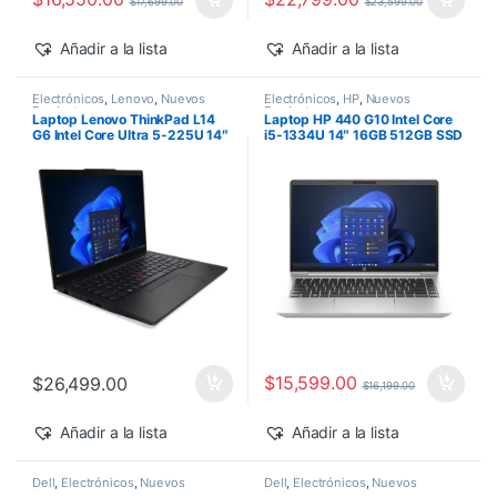
$
17,699.00
$
23,599.00
Añadir a la lista
Añadir a la lista
Electrónicos
,
Lenovo
,
Nuevos
Electrónicos
,
HP
,
Nuevos
Productos
Productos
Laptop Lenovo ThinkPad L14
Laptop HP 440 G10 Intel Core
G6 Intel Core Ultra 5-225U 14″
i5-1334U 14″ 16GB 512GB SSD
16GB 512GB SSD Windows 11
Windows 11 Pro
Pro
$
15,599.00
$
26,499.00
$
16,199.00
Añadir a la lista
Añadir a la lista
Dell
,
Electrónicos
,
Nuevos
Dell
,
Electrónicos
,
Nuevos
Productos
Productos