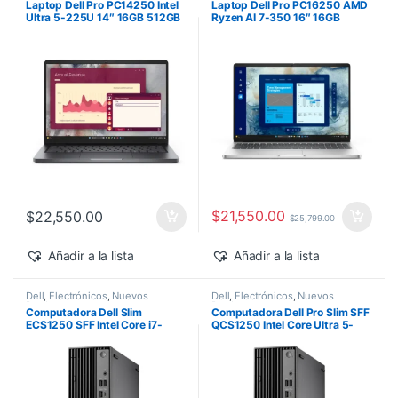
Laptop Dell Pro PC14250 Intel
Laptop Dell Pro PC16250 AMD
Ultra 5-225U 14″ 16GB 512GB
Ryzen AI 7-350 16″ 16GB
SSD Windows 11 Pro
512GB SSD Windows 11 Pro
$
21,550.00
$
22,550.00
$
25,799.00
Añadir a la lista
Añadir a la lista
Dell
,
Electrónicos
,
Nuevos
Dell
,
Electrónicos
,
Nuevos
Productos
Productos
Computadora Dell Slim
Computadora Dell Pro Slim SFF
ECS1250 SFF Intel Core i7-
QCS1250 Intel Core Ultra 5-
14700 16GB 512GB SSD
235 vPro 16GB 512GB SSD
Windows 11 Pro
Windows 11 Pro