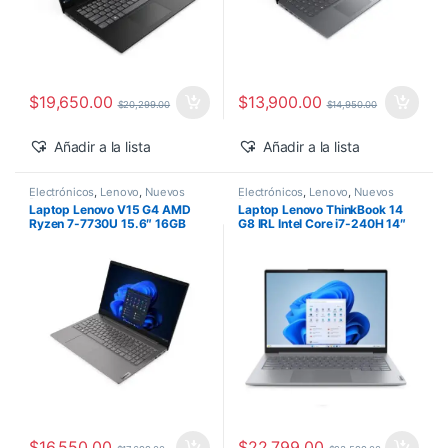
$
19,650.00
$
13,900.00
$
20,299.00
$
14,950.00
Añadir a la lista
Añadir a la lista
Electrónicos
,
Lenovo
,
Nuevos
Electrónicos
,
Lenovo
,
Nuevos
Productos
Productos
Laptop Lenovo V15 G4 AMD
Laptop Lenovo ThinkBook 14
Ryzen 7-7730U 15.6″ 16GB
G8 IRL Intel Core i7-240H 14″
1TB SSD M.2 Windows 11 Pro
16GB 512GB SSD Windows 11
Pro
$
16,550.00
$
22,799.00