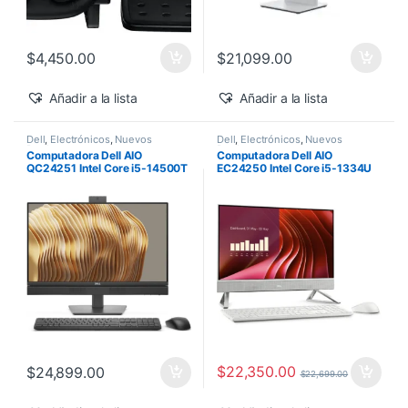
$
4,450.00
$
21,099.00
Añadir a la lista
Añadir a la lista
Dell
,
Electrónicos
,
Nuevos
Dell
,
Electrónicos
,
Nuevos
Productos
Productos
Computadora Dell AIO
Computadora Dell AIO
QC24251 Intel Core i5-14500T
EC24250 Intel Core i5-1334U
vPro 24″ 16GB 512GB SSD
24″ Touch 16GB 512GB SSD
Windows 11 Pro
Windows 11 Home
$
22,350.00
$
24,899.00
$
22,699.00