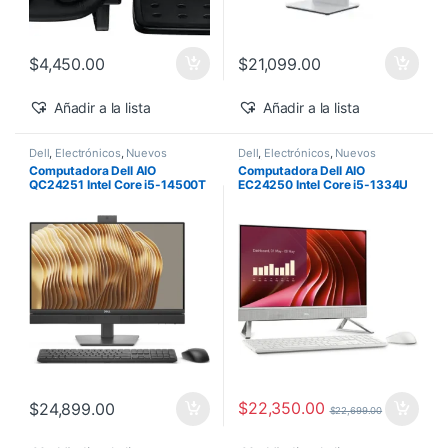
$
4,450.00
$
21,099.00
Añadir a la lista
Añadir a la lista
Dell
,
Electrónicos
,
Nuevos
Dell
,
Electrónicos
,
Nuevos
Productos
Productos
Computadora Dell AIO
Computadora Dell AIO
QC24251 Intel Core i5-14500T
EC24250 Intel Core i5-1334U
vPro 24″ 16GB 512GB SSD
24″ Touch 16GB 512GB SSD
Windows 11 Pro
Windows 11 Home
$
22,350.00
$
24,899.00
$
22,699.00