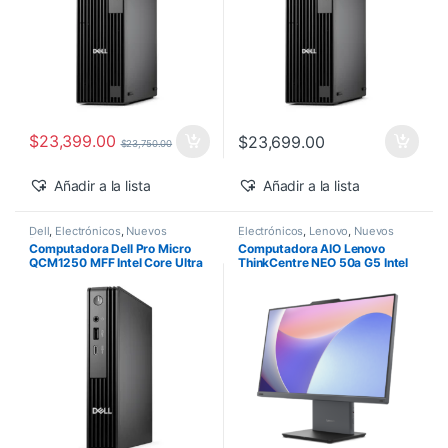
$
23,399.00
$
23,699.00
$
23,750.00
Añadir a la lista
Añadir a la lista
Dell
,
Electrónicos
,
Nuevos
Electrónicos
,
Lenovo
,
Nuevos
Productos
Productos
Computadora Dell Pro Micro
Computadora AIO Lenovo
QCM1250 MFF Intel Core Ultra
ThinkCentre NEO 50a G5 Intel
5-235T 16GB 512GB SSD
Core 5-210H 27″ FHD 16GB
Windows 11 Pro
512GB SSD Windows 11 Pro