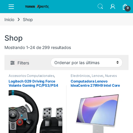
Skip to navigation
Skip to content
Open
0
Inicio
Shop
Shop
Sorted by latest
Mostrando 1–24 de 299 resultados
Filters
Accesorios Computacionales
,
Electrónicos
,
Lenovo
,
Nuevos
Logitech
,
Nuevos Productos
Productos
Logitech G29 Driving Force
Computadora Lenovo
Volante Gaming PC/PS3/PS4
IdeaCentre 27IRH9 Intel Core
i7-13620H 27″ Touch 8GB
512GB SSD Windows 11 Home