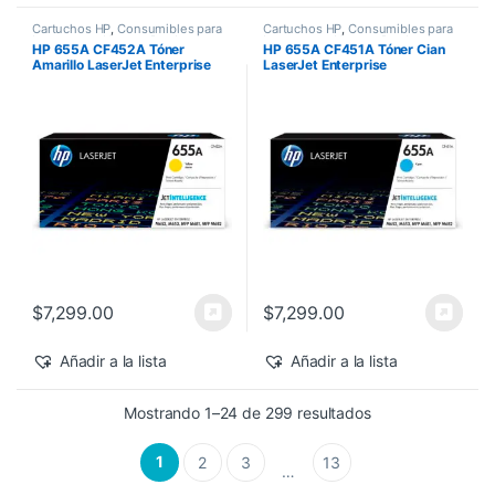
Cartuchos HP
,
Consumibles para
Cartuchos HP
,
Consumibles para
Impresoras
,
Nuevos Productos
,
Impresoras
,
Nuevos Productos
,
HP 655A CF452A Tóner
HP 655A CF451A Tóner Cian
Sobre Pedido
,
Toner Original
Sobre Pedido
,
Toner Original
Amarillo LaserJet Enterprise
LaserJet Enterprise
M682z/M652dn 10,500 pág
M682z/M652dn 10,500 pág
$
7,299.00
$
7,299.00
Añadir a la lista
Añadir a la lista
Sorted by latest
Mostrando 1–24 de 299 resultados
1
2
3
13
…