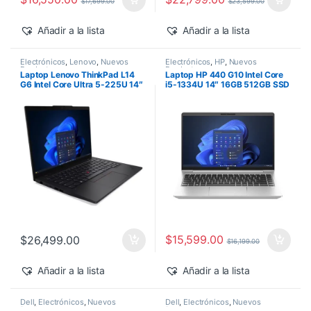
$
17,699.00
$
23,599.00
Añadir a la lista
Añadir a la lista
Electrónicos
,
Lenovo
,
Nuevos
Electrónicos
,
HP
,
Nuevos
Productos
Productos
Laptop Lenovo ThinkPad L14
Laptop HP 440 G10 Intel Core
G6 Intel Core Ultra 5-225U 14″
i5-1334U 14″ 16GB 512GB SSD
16GB 512GB SSD Windows 11
Windows 11 Pro
Pro
$
15,599.00
$
26,499.00
$
16,199.00
Añadir a la lista
Añadir a la lista
Dell
,
Electrónicos
,
Nuevos
Dell
,
Electrónicos
,
Nuevos
Productos
Productos