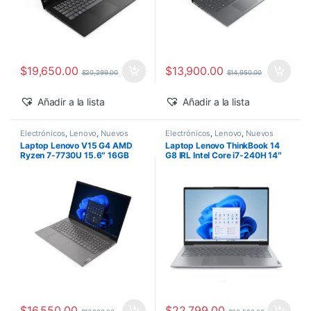
$
19,650.00
$
13,900.00
$
20,299.00
$
14,950.00
Añadir a la lista
Añadir a la lista
Electrónicos
,
Lenovo
,
Nuevos
Electrónicos
,
Lenovo
,
Nuevos
Productos
Productos
Laptop Lenovo V15 G4 AMD
Laptop Lenovo ThinkBook 14
Ryzen 7-7730U 15.6″ 16GB
G8 IRL Intel Core i7-240H 14″
1TB SSD M.2 Windows 11 Pro
16GB 512GB SSD Windows 11
Pro
$
16,550.00
$
22,799.00