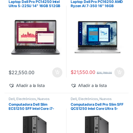
Laptop Dell Pro PC14250 Intel
Laptop Dell Pro PC16250 AMD
Ultra 5-225U 14″ 16GB 512GB
Ryzen AI 7-350 16″ 16GB
SSD Windows 11 Pro
512GB SSD Windows 11 Pro
$
21,550.00
$
22,550.00
$
25,799.00
Añadir a la lista
Añadir a la lista
Dell
,
Electrónicos
,
Nuevos
Dell
,
Electrónicos
,
Nuevos
Productos
Productos
Computadora Dell Slim
Computadora Dell Pro Slim SFF
ECS1250 SFF Intel Core i7-
QCS1250 Intel Core Ultra 5-
14700 16GB 512GB SSD
235 vPro 16GB 512GB SSD
Windows 11 Pro
Windows 11 Pro