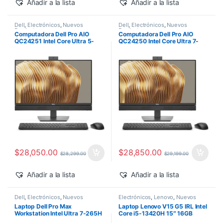
Añadir a la lista
Añadir a la lista
Dell
,
Electrónicos
,
Nuevos
Dell
,
Electrónicos
,
Nuevos
Productos
Productos
Computadora Dell Pro AIO
Computadora Dell Pro AIO
QC24251 Intel Core Ultra 5-
QC24250 Intel Core Ultra 7-
235T 24″ 16GB 512GB SSD
265 24″ 16GB 512GB SSD
Windows 11 Pro
Windows 11 Pro
$
28,050.00
$
28,850.00
$
28,299.00
$
29,199.00
Añadir a la lista
Añadir a la lista
Dell
,
Electrónicos
,
Nuevos
Electrónicos
,
Lenovo
,
Nuevos
Productos
Productos
Laptop Dell Pro Max
Laptop Lenovo V15 G5 IRL Intel
Workstation Intel Ultra 7-265H
Core i5-13420H 15″ 16GB
14″ 32GB 1TB SSD RTX PRO
512GB SSD Windows 11 Pro