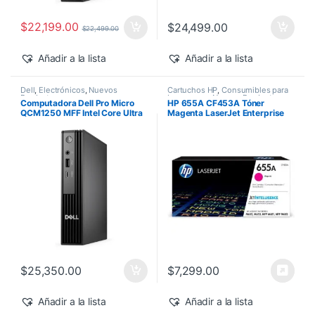
$
22,199.00
$
24,499.00
$
22,499.00
Añadir a la lista
Añadir a la lista
Dell
,
Electrónicos
,
Nuevos
Cartuchos HP
,
Consumibles para
Productos
Impresoras
,
Nuevos Productos
,
Computadora Dell Pro Micro
HP 655A CF453A Tóner
Sobre Pedido
,
Toner Original
QCM1250 MFF Intel Core Ultra
Magenta LaserJet Enterprise
7-265T 16GB 512GB SSD
M682z/M652dn 10,500 pág
Windows 11 Pro
$
25,350.00
$
7,299.00
Añadir a la lista
Añadir a la lista