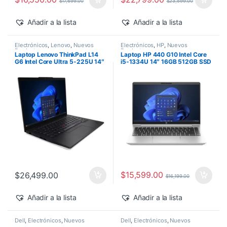
$
17,699.00
$
23,599.00
Añadir a la lista
Añadir a la lista
Electrónicos
,
Lenovo
,
Nuevos
Electrónicos
,
HP
,
Nuevos
Productos
Productos
Laptop Lenovo ThinkPad L14
Laptop HP 440 G10 Intel Core
G6 Intel Core Ultra 5-225U 14″
i5-1334U 14″ 16GB 512GB SSD
16GB 512GB SSD Windows 11
Windows 11 Pro
Pro
$
15,599.00
$
26,499.00
$
16,199.00
Añadir a la lista
Añadir a la lista
Dell
,
Electrónicos
,
Nuevos
Dell
,
Electrónicos
,
Nuevos
Productos
Productos