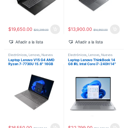
$
19,650.00
$
13,900.00
$
20,299.00
$
14,950.00
Añadir a la lista
Añadir a la lista
Electrónicos
,
Lenovo
,
Nuevos
Electrónicos
,
Lenovo
,
Nuevos
Productos
Productos
Laptop Lenovo V15 G4 AMD
Laptop Lenovo ThinkBook 14
Ryzen 7-7730U 15.6″ 16GB
G8 IRL Intel Core i7-240H 14″
1TB SSD M.2 Windows 11 Pro
16GB 512GB SSD Windows 11
Pro
$
16,550.00
$
22,799.00