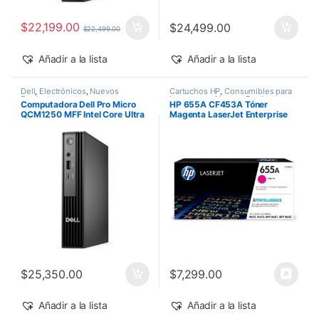
$
22,199.00
$
24,499.00
$
22,499.00
Añadir a la lista
Añadir a la lista
Dell
,
Electrónicos
,
Nuevos
Cartuchos HP
,
Consumibles para
Productos
Impresoras
,
Nuevos Productos
,
Computadora Dell Pro Micro
HP 655A CF453A Tóner
Sobre Pedido
,
Toner Original
QCM1250 MFF Intel Core Ultra
Magenta LaserJet Enterprise
7-265T 16GB 512GB SSD
M682z/M652dn 10,500 pág
Windows 11 Pro
$
25,350.00
$
7,299.00
Añadir a la lista
Añadir a la lista