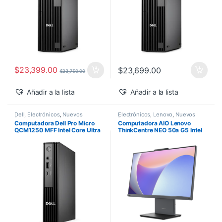
$
23,399.00
$
23,699.00
$
23,750.00
Añadir a la lista
Añadir a la lista
Dell
,
Electrónicos
,
Nuevos
Electrónicos
,
Lenovo
,
Nuevos
Productos
Productos
Computadora Dell Pro Micro
Computadora AIO Lenovo
QCM1250 MFF Intel Core Ultra
ThinkCentre NEO 50a G5 Intel
5-235T 16GB 512GB SSD
Core 5-210H 27″ FHD 16GB
Windows 11 Pro
512GB SSD Windows 11 Pro