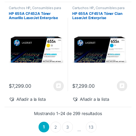
Cartuchos HP
,
Consumibles para
Cartuchos HP
,
Consumibles para
Impresoras
,
Nuevos Productos
,
Impresoras
,
Nuevos Productos
,
HP 655A CF452A Tóner
HP 655A CF451A Tóner Cian
Sobre Pedido
,
Toner Original
Sobre Pedido
,
Toner Original
Amarillo LaserJet Enterprise
LaserJet Enterprise
M682z/M652dn 10,500 pág
M682z/M652dn 10,500 pág
$
7,299.00
$
7,299.00
Añadir a la lista
Añadir a la lista
Sorted by latest
Mostrando 1–24 de 299 resultados
1
2
3
13
…