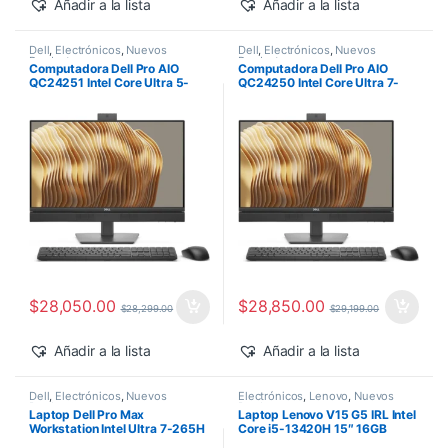
Añadir a la lista
Añadir a la lista
Dell
,
Electrónicos
,
Nuevos
Dell
,
Electrónicos
,
Nuevos
Productos
Productos
Computadora Dell Pro AIO
Computadora Dell Pro AIO
QC24251 Intel Core Ultra 5-
QC24250 Intel Core Ultra 7-
235T 24″ 16GB 512GB SSD
265 24″ 16GB 512GB SSD
Windows 11 Pro
Windows 11 Pro
$
28,050.00
$
28,850.00
$
28,299.00
$
29,199.00
Añadir a la lista
Añadir a la lista
Dell
,
Electrónicos
,
Nuevos
Electrónicos
,
Lenovo
,
Nuevos
Productos
Productos
Laptop Dell Pro Max
Laptop Lenovo V15 G5 IRL Intel
Workstation Intel Ultra 7-265H
Core i5-13420H 15″ 16GB
14″ 32GB 1TB SSD RTX PRO
512GB SSD Windows 11 Pro