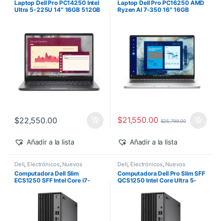
Laptop Dell Pro PC14250 Intel
Laptop Dell Pro PC16250 AMD
Ultra 5-225U 14″ 16GB 512GB
Ryzen AI 7-350 16″ 16GB
SSD Windows 11 Pro
512GB SSD Windows 11 Pro
$
21,550.00
$
22,550.00
$
25,799.00
Añadir a la lista
Añadir a la lista
Dell
,
Electrónicos
,
Nuevos
Dell
,
Electrónicos
,
Nuevos
Productos
Productos
Computadora Dell Slim
Computadora Dell Pro Slim SFF
ECS1250 SFF Intel Core i7-
QCS1250 Intel Core Ultra 5-
14700 16GB 512GB SSD
235 vPro 16GB 512GB SSD
Windows 11 Pro
Windows 11 Pro