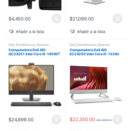
$
4,450.00
$
21,099.00
Añadir a la lista
Añadir a la lista
Dell
,
Electrónicos
,
Nuevos
Dell
,
Electrónicos
,
Nuevos
Productos
Productos
Computadora Dell AIO
Computadora Dell AIO
QC24251 Intel Core i5-14500T
EC24250 Intel Core i5-1334U
vPro 24″ 16GB 512GB SSD
24″ Touch 16GB 512GB SSD
Windows 11 Pro
Windows 11 Home
$
22,350.00
$
24,899.00
$
22,699.00