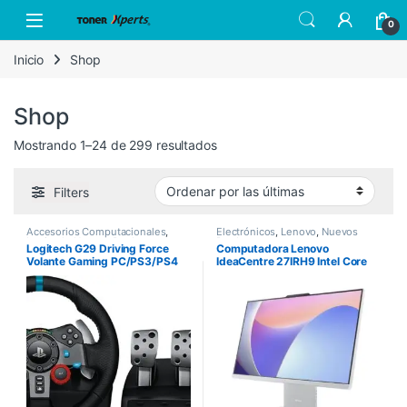
Skip to navigation
Skip to content
Open
0
Inicio
Shop
Shop
Sorted by latest
Mostrando 1–24 de 299 resultados
Filters
Accesorios Computacionales
,
Electrónicos
,
Lenovo
,
Nuevos
Logitech
,
Nuevos Productos
Productos
Logitech G29 Driving Force
Computadora Lenovo
Volante Gaming PC/PS3/PS4
IdeaCentre 27IRH9 Intel Core
i7-13620H 27″ Touch 8GB
512GB SSD Windows 11 Home