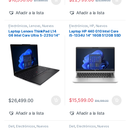
$
17,699.00
$
23,599.00
Añadir a la lista
Añadir a la lista
Electrónicos
,
Lenovo
,
Nuevos
Electrónicos
,
HP
,
Nuevos
Productos
Productos
Laptop Lenovo ThinkPad L14
Laptop HP 440 G10 Intel Core
G6 Intel Core Ultra 5-225U 14″
i5-1334U 14″ 16GB 512GB SSD
16GB 512GB SSD Windows 11
Windows 11 Pro
Pro
$
15,599.00
$
26,499.00
$
16,199.00
Añadir a la lista
Añadir a la lista
Dell
,
Electrónicos
,
Nuevos
Dell
,
Electrónicos
,
Nuevos
Productos
Productos