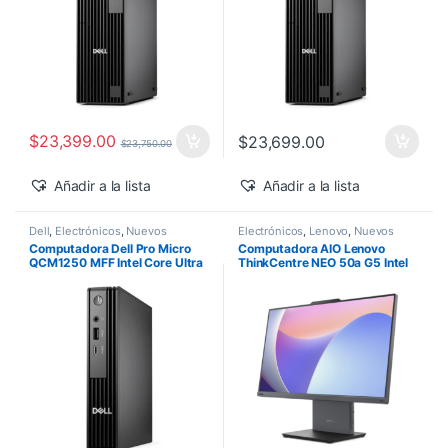
$
23,399.00
$
23,699.00
$
23,750.00
Añadir a la lista
Añadir a la lista
Dell
,
Electrónicos
,
Nuevos
Electrónicos
,
Lenovo
,
Nuevos
Productos
Productos
Computadora Dell Pro Micro
Computadora AIO Lenovo
QCM1250 MFF Intel Core Ultra
ThinkCentre NEO 50a G5 Intel
5-235T 16GB 512GB SSD
Core 5-210H 27″ FHD 16GB
Windows 11 Pro
512GB SSD Windows 11 Pro