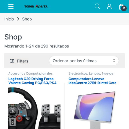
Skip to navigation
Skip to content
Open
0
Inicio
Shop
Shop
Sorted by latest
Mostrando 1–24 de 299 resultados
Filters
Accesorios Computacionales
,
Electrónicos
,
Lenovo
,
Nuevos
Logitech
,
Nuevos Productos
Productos
Logitech G29 Driving Force
Computadora Lenovo
Volante Gaming PC/PS3/PS4
IdeaCentre 27IRH9 Intel Core
i7-13620H 27″ Touch 8GB
512GB SSD Windows 11 Home