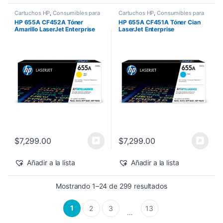
Cartuchos HP
,
Consumibles para
Cartuchos HP
,
Consumibles para
Impresoras
,
Nuevos Productos
,
Impresoras
,
Nuevos Productos
,
HP 655A CF452A Tóner
HP 655A CF451A Tóner Cian
Sobre Pedido
,
Toner Original
Sobre Pedido
,
Toner Original
Amarillo LaserJet Enterprise
LaserJet Enterprise
M682z/M652dn 10,500 pág
M682z/M652dn 10,500 pág
$
7,299.00
$
7,299.00
Añadir a la lista
Añadir a la lista
Sorted by latest
Mostrando 1–24 de 299 resultados
1
2
3
13
…