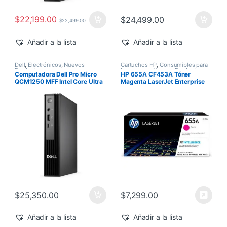
$
22,199.00
$
24,499.00
$
22,499.00
Añadir a la lista
Añadir a la lista
Dell
,
Electrónicos
,
Nuevos
Cartuchos HP
,
Consumibles para
Productos
Impresoras
,
Nuevos Productos
,
Computadora Dell Pro Micro
HP 655A CF453A Tóner
Sobre Pedido
,
Toner Original
QCM1250 MFF Intel Core Ultra
Magenta LaserJet Enterprise
7-265T 16GB 512GB SSD
M682z/M652dn 10,500 pág
Windows 11 Pro
$
25,350.00
$
7,299.00
Añadir a la lista
Añadir a la lista