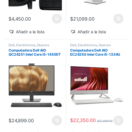
$
4,450.00
$
21,099.00
Añadir a la lista
Añadir a la lista
Dell
,
Electrónicos
,
Nuevos
Dell
,
Electrónicos
,
Nuevos
Productos
Productos
Computadora Dell AIO
Computadora Dell AIO
QC24251 Intel Core i5-14500T
EC24250 Intel Core i5-1334U
vPro 24″ 16GB 512GB SSD
24″ Touch 16GB 512GB SSD
Windows 11 Pro
Windows 11 Home
$
22,350.00
$
24,899.00
$
22,699.00