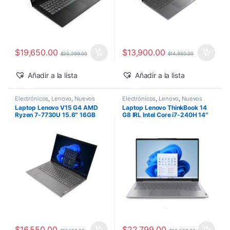
$
19,650.00
$
13,900.00
$
20,299.00
$
14,950.00
Añadir a la lista
Añadir a la lista
Electrónicos
,
Lenovo
,
Nuevos
Electrónicos
,
Lenovo
,
Nuevos
Productos
Productos
Laptop Lenovo V15 G4 AMD
Laptop Lenovo ThinkBook 14
Ryzen 7-7730U 15.6″ 16GB
G8 IRL Intel Core i7-240H 14″
1TB SSD M.2 Windows 11 Pro
16GB 512GB SSD Windows 11
Pro
$
16,550.00
$
22,799.00