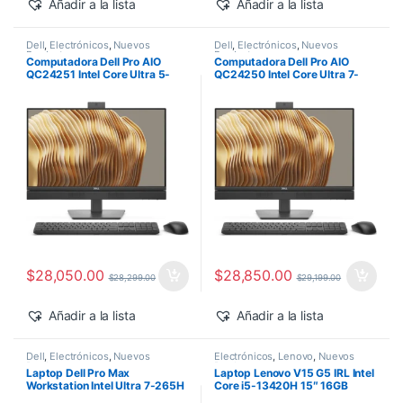
Añadir a la lista
Añadir a la lista
Dell
,
Electrónicos
,
Nuevos
Dell
,
Electrónicos
,
Nuevos
Productos
Productos
Computadora Dell Pro AIO
Computadora Dell Pro AIO
QC24251 Intel Core Ultra 5-
QC24250 Intel Core Ultra 7-
235T 24″ 16GB 512GB SSD
265 24″ 16GB 512GB SSD
Windows 11 Pro
Windows 11 Pro
$
28,050.00
$
28,850.00
$
28,299.00
$
29,199.00
Añadir a la lista
Añadir a la lista
Dell
,
Electrónicos
,
Nuevos
Electrónicos
,
Lenovo
,
Nuevos
Productos
Productos
Laptop Dell Pro Max
Laptop Lenovo V15 G5 IRL Intel
Workstation Intel Ultra 7-265H
Core i5-13420H 15″ 16GB
14″ 32GB 1TB SSD RTX PRO
512GB SSD Windows 11 Pro