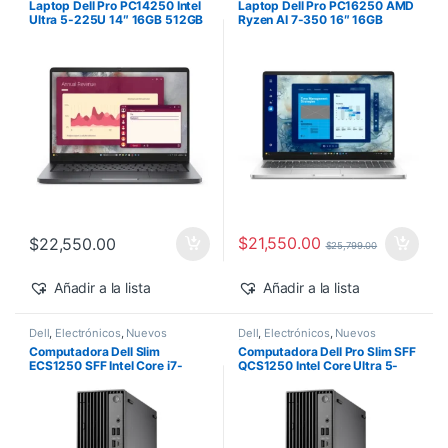
Laptop Dell Pro PC14250 Intel
Laptop Dell Pro PC16250 AMD
Ultra 5-225U 14″ 16GB 512GB
Ryzen AI 7-350 16″ 16GB
SSD Windows 11 Pro
512GB SSD Windows 11 Pro
$
21,550.00
$
22,550.00
$
25,799.00
Añadir a la lista
Añadir a la lista
Dell
,
Electrónicos
,
Nuevos
Dell
,
Electrónicos
,
Nuevos
Productos
Productos
Computadora Dell Slim
Computadora Dell Pro Slim SFF
ECS1250 SFF Intel Core i7-
QCS1250 Intel Core Ultra 5-
14700 16GB 512GB SSD
235 vPro 16GB 512GB SSD
Windows 11 Pro
Windows 11 Pro