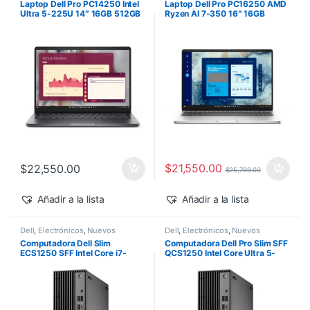
Laptop Dell Pro PC14250 Intel
Laptop Dell Pro PC16250 AMD
Ultra 5-225U 14″ 16GB 512GB
Ryzen AI 7-350 16″ 16GB
SSD Windows 11 Pro
512GB SSD Windows 11 Pro
$
21,550.00
$
22,550.00
$
25,799.00
Añadir a la lista
Añadir a la lista
Dell
,
Electrónicos
,
Nuevos
Dell
,
Electrónicos
,
Nuevos
Productos
Productos
Computadora Dell Slim
Computadora Dell Pro Slim SFF
ECS1250 SFF Intel Core i7-
QCS1250 Intel Core Ultra 5-
14700 16GB 512GB SSD
235 vPro 16GB 512GB SSD
Windows 11 Pro
Windows 11 Pro