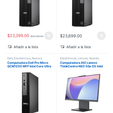
$
23,399.00
$
23,699.00
$
23,750.00
Añadir a la lista
Añadir a la lista
Dell
,
Electrónicos
,
Nuevos
Electrónicos
,
Lenovo
,
Nuevos
Productos
Productos
Computadora Dell Pro Micro
Computadora AIO Lenovo
QCM1250 MFF Intel Core Ultra
ThinkCentre NEO 50a G5 Intel
5-235T 16GB 512GB SSD
Core 5-210H 27″ FHD 16GB
Windows 11 Pro
512GB SSD Windows 11 Pro