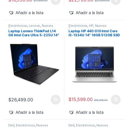
$
17,699.00
$
23,599.00
Añadir a la lista
Añadir a la lista
Electrónicos
,
Lenovo
,
Nuevos
Electrónicos
,
HP
,
Nuevos
Productos
Productos
Laptop Lenovo ThinkPad L14
Laptop HP 440 G10 Intel Core
G6 Intel Core Ultra 5-225U 14″
i5-1334U 14″ 16GB 512GB SSD
16GB 512GB SSD Windows 11
Windows 11 Pro
Pro
$
15,599.00
$
26,499.00
$
16,199.00
Añadir a la lista
Añadir a la lista
Dell
,
Electrónicos
,
Nuevos
Dell
,
Electrónicos
,
Nuevos
Productos
Productos