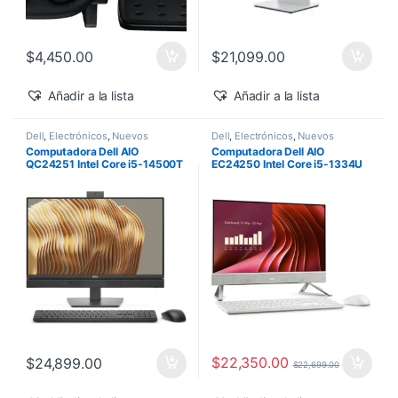
$
4,450.00
$
21,099.00
Añadir a la lista
Añadir a la lista
Dell
,
Electrónicos
,
Nuevos
Dell
,
Electrónicos
,
Nuevos
Productos
Productos
Computadora Dell AIO
Computadora Dell AIO
QC24251 Intel Core i5-14500T
EC24250 Intel Core i5-1334U
vPro 24″ 16GB 512GB SSD
24″ Touch 16GB 512GB SSD
Windows 11 Pro
Windows 11 Home
$
22,350.00
$
24,899.00
$
22,699.00