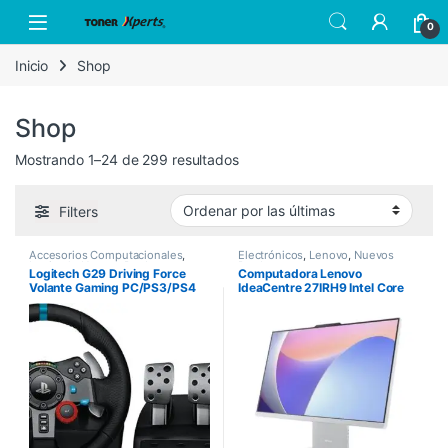
Skip to navigation
Skip to content
Open
0
Inicio
Shop
Shop
Sorted by latest
Mostrando 1–24 de 299 resultados
Filters
Accesorios Computacionales
,
Electrónicos
,
Lenovo
,
Nuevos
Logitech
,
Nuevos Productos
Productos
Logitech G29 Driving Force
Computadora Lenovo
Volante Gaming PC/PS3/PS4
IdeaCentre 27IRH9 Intel Core
i7-13620H 27″ Touch 8GB
512GB SSD Windows 11 Home