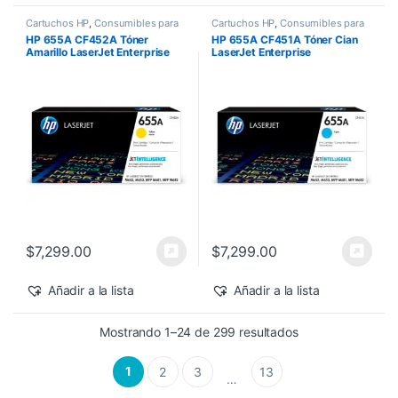
Cartuchos HP
,
Consumibles para
Cartuchos HP
,
Consumibles para
Impresoras
,
Nuevos Productos
,
Impresoras
,
Nuevos Productos
,
HP 655A CF452A Tóner
HP 655A CF451A Tóner Cian
Sobre Pedido
,
Toner Original
Sobre Pedido
,
Toner Original
Amarillo LaserJet Enterprise
LaserJet Enterprise
M682z/M652dn 10,500 pág
M682z/M652dn 10,500 pág
$
7,299.00
$
7,299.00
Añadir a la lista
Añadir a la lista
Sorted by latest
Mostrando 1–24 de 299 resultados
1
2
3
13
…