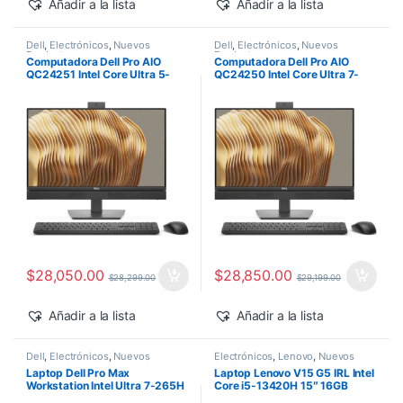
Añadir a la lista
Añadir a la lista
Dell
,
Electrónicos
,
Nuevos
Dell
,
Electrónicos
,
Nuevos
Productos
Productos
Computadora Dell Pro AIO
Computadora Dell Pro AIO
QC24251 Intel Core Ultra 5-
QC24250 Intel Core Ultra 7-
235T 24″ 16GB 512GB SSD
265 24″ 16GB 512GB SSD
Windows 11 Pro
Windows 11 Pro
$
28,050.00
$
28,850.00
$
28,299.00
$
29,199.00
Añadir a la lista
Añadir a la lista
Dell
,
Electrónicos
,
Nuevos
Electrónicos
,
Lenovo
,
Nuevos
Productos
Productos
Laptop Dell Pro Max
Laptop Lenovo V15 G5 IRL Intel
Workstation Intel Ultra 7-265H
Core i5-13420H 15″ 16GB
14″ 32GB 1TB SSD RTX PRO
512GB SSD Windows 11 Pro