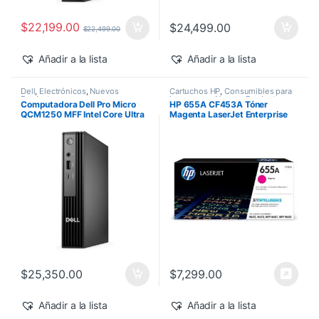
$
22,199.00
$
24,499.00
$
22,499.00
Añadir a la lista
Añadir a la lista
Dell
,
Electrónicos
,
Nuevos
Cartuchos HP
,
Consumibles para
Productos
Impresoras
,
Nuevos Productos
,
Computadora Dell Pro Micro
HP 655A CF453A Tóner
Sobre Pedido
,
Toner Original
QCM1250 MFF Intel Core Ultra
Magenta LaserJet Enterprise
7-265T 16GB 512GB SSD
M682z/M652dn 10,500 pág
Windows 11 Pro
$
25,350.00
$
7,299.00
Añadir a la lista
Añadir a la lista