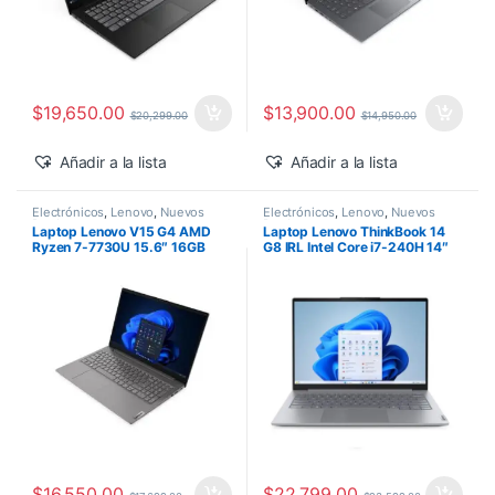
$
19,650.00
$
13,900.00
$
20,299.00
$
14,950.00
Añadir a la lista
Añadir a la lista
Electrónicos
,
Lenovo
,
Nuevos
Electrónicos
,
Lenovo
,
Nuevos
Productos
Productos
Laptop Lenovo V15 G4 AMD
Laptop Lenovo ThinkBook 14
Ryzen 7-7730U 15.6″ 16GB
G8 IRL Intel Core i7-240H 14″
1TB SSD M.2 Windows 11 Pro
16GB 512GB SSD Windows 11
Pro
$
16,550.00
$
22,799.00