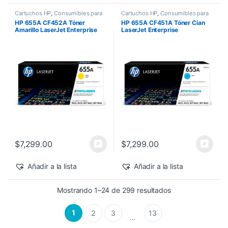
Cartuchos HP
,
Consumibles para
Cartuchos HP
,
Consumibles para
Impresoras
,
Nuevos Productos
,
Impresoras
,
Nuevos Productos
,
HP 655A CF452A Tóner
HP 655A CF451A Tóner Cian
Sobre Pedido
,
Toner Original
Sobre Pedido
,
Toner Original
Amarillo LaserJet Enterprise
LaserJet Enterprise
M682z/M652dn 10,500 pág
M682z/M652dn 10,500 pág
$
7,299.00
$
7,299.00
Añadir a la lista
Añadir a la lista
Sorted by latest
Mostrando 1–24 de 299 resultados
1
2
3
13
…