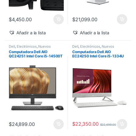
$
4,450.00
$
21,099.00
Añadir a la lista
Añadir a la lista
Dell
,
Electrónicos
,
Nuevos
Dell
,
Electrónicos
,
Nuevos
Productos
Productos
Computadora Dell AIO
Computadora Dell AIO
QC24251 Intel Core i5-14500T
EC24250 Intel Core i5-1334U
vPro 24″ 16GB 512GB SSD
24″ Touch 16GB 512GB SSD
Windows 11 Pro
Windows 11 Home
$
22,350.00
$
24,899.00
$
22,699.00