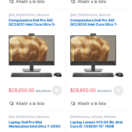
Añadir a la lista
Añadir a la lista
Dell
,
Electrónicos
,
Nuevos
Dell
,
Electrónicos
,
Nuevos
Productos
Productos
Computadora Dell Pro AIO
Computadora Dell Pro AIO
QC24251 Intel Core Ultra 5-
QC24250 Intel Core Ultra 7-
235T 24″ 16GB 512GB SSD
265 24″ 16GB 512GB SSD
Windows 11 Pro
Windows 11 Pro
$
28,050.00
$
28,850.00
$
28,299.00
$
29,199.00
Añadir a la lista
Añadir a la lista
Dell
,
Electrónicos
,
Nuevos
Electrónicos
,
Lenovo
,
Nuevos
Productos
Productos
Laptop Dell Pro Max
Laptop Lenovo V15 G5 IRL Intel
Workstation Intel Ultra 7-265H
Core i5-13420H 15″ 16GB
14″ 32GB 1TB SSD RTX PRO
512GB SSD Windows 11 Pro