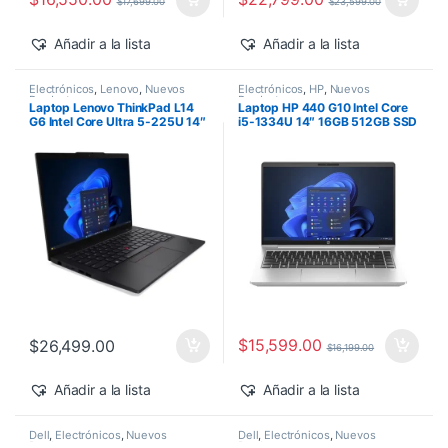
$
17,699.00
$
23,599.00
Añadir a la lista
Añadir a la lista
Electrónicos
,
Lenovo
,
Nuevos
Electrónicos
,
HP
,
Nuevos
Productos
Productos
Laptop Lenovo ThinkPad L14
Laptop HP 440 G10 Intel Core
G6 Intel Core Ultra 5-225U 14″
i5-1334U 14″ 16GB 512GB SSD
16GB 512GB SSD Windows 11
Windows 11 Pro
Pro
$
15,599.00
$
26,499.00
$
16,199.00
Añadir a la lista
Añadir a la lista
Dell
,
Electrónicos
,
Nuevos
Dell
,
Electrónicos
,
Nuevos
Productos
Productos