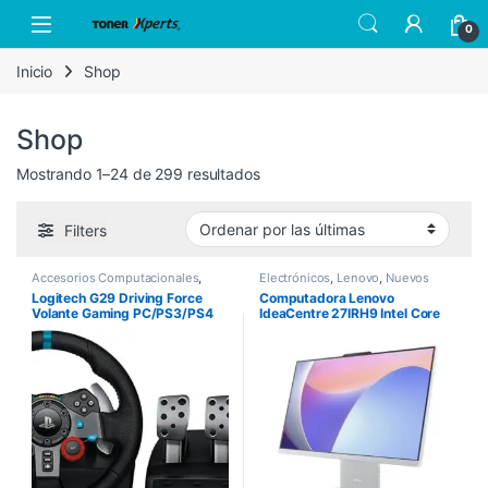
Skip to navigation
Skip to content
Open
0
Inicio
Shop
Shop
Sorted by latest
Mostrando 1–24 de 299 resultados
Filters
Accesorios Computacionales
,
Electrónicos
,
Lenovo
,
Nuevos
Logitech
,
Nuevos Productos
Productos
Logitech G29 Driving Force
Computadora Lenovo
Volante Gaming PC/PS3/PS4
IdeaCentre 27IRH9 Intel Core
i7-13620H 27″ Touch 8GB
512GB SSD Windows 11 Home