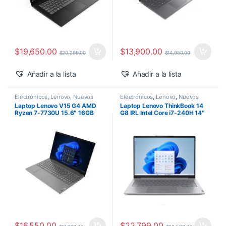
$
19,650.00
$
13,900.00
$
20,299.00
$
14,950.00
Añadir a la lista
Añadir a la lista
Electrónicos
,
Lenovo
,
Nuevos
Electrónicos
,
Lenovo
,
Nuevos
Productos
Productos
Laptop Lenovo V15 G4 AMD
Laptop Lenovo ThinkBook 14
Ryzen 7-7730U 15.6″ 16GB
G8 IRL Intel Core i7-240H 14″
1TB SSD M.2 Windows 11 Pro
16GB 512GB SSD Windows 11
Pro
$
16,550.00
$
22,799.00