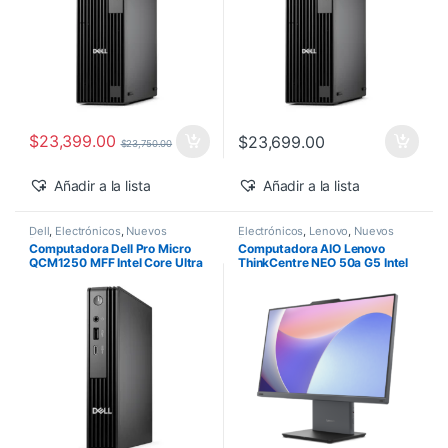
$
23,399.00
$
23,699.00
$
23,750.00
Añadir a la lista
Añadir a la lista
Dell
,
Electrónicos
,
Nuevos
Electrónicos
,
Lenovo
,
Nuevos
Productos
Productos
Computadora Dell Pro Micro
Computadora AIO Lenovo
QCM1250 MFF Intel Core Ultra
ThinkCentre NEO 50a G5 Intel
5-235T 16GB 512GB SSD
Core 5-210H 27″ FHD 16GB
Windows 11 Pro
512GB SSD Windows 11 Pro