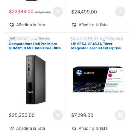
$
22,199.00
$
24,499.00
$
22,499.00
Añadir a la lista
Añadir a la lista
Dell
,
Electrónicos
,
Nuevos
Cartuchos HP
,
Consumibles para
Productos
Impresoras
,
Nuevos Productos
,
Computadora Dell Pro Micro
HP 655A CF453A Tóner
Sobre Pedido
,
Toner Original
QCM1250 MFF Intel Core Ultra
Magenta LaserJet Enterprise
7-265T 16GB 512GB SSD
M682z/M652dn 10,500 pág
Windows 11 Pro
$
25,350.00
$
7,299.00
Añadir a la lista
Añadir a la lista