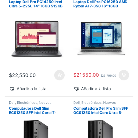
Laptop Dell Pro PC14250 Intel
Laptop Dell Pro PC16250 AMD
Ultra 5-225U 14″ 16GB 512GB
Ryzen AI 7-350 16″ 16GB
SSD Windows 11 Pro
512GB SSD Windows 11 Pro
$
21,550.00
$
22,550.00
$
25,799.00
Añadir a la lista
Añadir a la lista
Dell
,
Electrónicos
,
Nuevos
Dell
,
Electrónicos
,
Nuevos
Productos
Productos
Computadora Dell Slim
Computadora Dell Pro Slim SFF
ECS1250 SFF Intel Core i7-
QCS1250 Intel Core Ultra 5-
14700 16GB 512GB SSD
235 vPro 16GB 512GB SSD
Windows 11 Pro
Windows 11 Pro