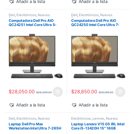
Añadir a la lista
Añadir a la lista
Dell
,
Electrónicos
,
Nuevos
Dell
,
Electrónicos
,
Nuevos
Productos
Productos
Computadora Dell Pro AIO
Computadora Dell Pro AIO
QC24251 Intel Core Ultra 5-
QC24250 Intel Core Ultra 7-
235T 24″ 16GB 512GB SSD
265 24″ 16GB 512GB SSD
Windows 11 Pro
Windows 11 Pro
$
28,050.00
$
28,850.00
$
28,299.00
$
29,199.00
Añadir a la lista
Añadir a la lista
Dell
,
Electrónicos
,
Nuevos
Electrónicos
,
Lenovo
,
Nuevos
Productos
Productos
Laptop Dell Pro Max
Laptop Lenovo V15 G5 IRL Intel
Workstation Intel Ultra 7-265H
Core i5-13420H 15″ 16GB
14″ 32GB 1TB SSD RTX PRO
512GB SSD Windows 11 Pro