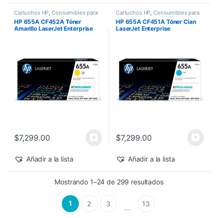
Cartuchos HP
,
Consumibles para
Cartuchos HP
,
Consumibles para
Impresoras
,
Nuevos Productos
,
Impresoras
,
Nuevos Productos
,
HP 655A CF452A Tóner
HP 655A CF451A Tóner Cian
Sobre Pedido
,
Toner Original
Sobre Pedido
,
Toner Original
Amarillo LaserJet Enterprise
LaserJet Enterprise
M682z/M652dn 10,500 pág
M682z/M652dn 10,500 pág
$
7,299.00
$
7,299.00
Añadir a la lista
Añadir a la lista
Sorted by latest
Mostrando 1–24 de 299 resultados
1
2
3
13
…