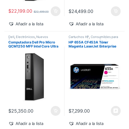
$
22,199.00
$
24,499.00
$
22,499.00
Añadir a la lista
Añadir a la lista
Dell
,
Electrónicos
,
Nuevos
Cartuchos HP
,
Consumibles para
Productos
Impresoras
,
Nuevos Productos
,
Computadora Dell Pro Micro
HP 655A CF453A Tóner
Sobre Pedido
,
Toner Original
QCM1250 MFF Intel Core Ultra
Magenta LaserJet Enterprise
7-265T 16GB 512GB SSD
M682z/M652dn 10,500 pág
Windows 11 Pro
$
25,350.00
$
7,299.00
Añadir a la lista
Añadir a la lista