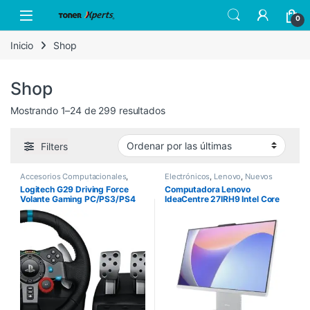
Skip to navigation
Skip to content
Open
0
Inicio
Shop
Shop
Sorted by latest
Mostrando 1–24 de 299 resultados
Filters
Accesorios Computacionales
,
Electrónicos
,
Lenovo
,
Nuevos
Logitech
,
Nuevos Productos
Productos
Logitech G29 Driving Force
Computadora Lenovo
Volante Gaming PC/PS3/PS4
IdeaCentre 27IRH9 Intel Core
i7-13620H 27″ Touch 8GB
512GB SSD Windows 11 Home