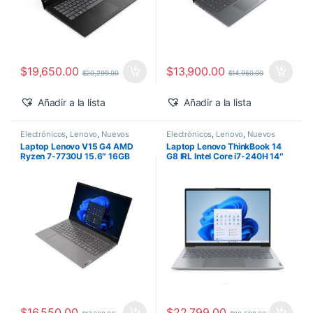
$
19,650.00
$
13,900.00
$
20,299.00
$
14,950.00
Añadir a la lista
Añadir a la lista
Electrónicos
,
Lenovo
,
Nuevos
Electrónicos
,
Lenovo
,
Nuevos
Productos
Productos
Laptop Lenovo V15 G4 AMD
Laptop Lenovo ThinkBook 14
Ryzen 7-7730U 15.6″ 16GB
G8 IRL Intel Core i7-240H 14″
1TB SSD M.2 Windows 11 Pro
16GB 512GB SSD Windows 11
Pro
$
16,550.00
$
22,799.00