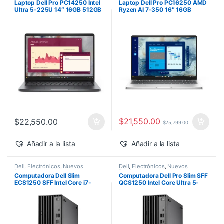
Laptop Dell Pro PC14250 Intel
Laptop Dell Pro PC16250 AMD
Ultra 5-225U 14″ 16GB 512GB
Ryzen AI 7-350 16″ 16GB
SSD Windows 11 Pro
512GB SSD Windows 11 Pro
$
21,550.00
$
22,550.00
$
25,799.00
Añadir a la lista
Añadir a la lista
Dell
,
Electrónicos
,
Nuevos
Dell
,
Electrónicos
,
Nuevos
Productos
Productos
Computadora Dell Slim
Computadora Dell Pro Slim SFF
ECS1250 SFF Intel Core i7-
QCS1250 Intel Core Ultra 5-
14700 16GB 512GB SSD
235 vPro 16GB 512GB SSD
Windows 11 Pro
Windows 11 Pro