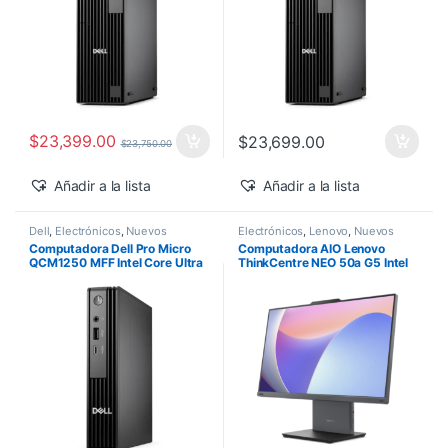
$
23,399.00
$
23,699.00
$
23,750.00
Añadir a la lista
Añadir a la lista
Dell
,
Electrónicos
,
Nuevos
Electrónicos
,
Lenovo
,
Nuevos
Productos
Productos
Computadora Dell Pro Micro
Computadora AIO Lenovo
QCM1250 MFF Intel Core Ultra
ThinkCentre NEO 50a G5 Intel
5-235T 16GB 512GB SSD
Core 5-210H 27″ FHD 16GB
Windows 11 Pro
512GB SSD Windows 11 Pro