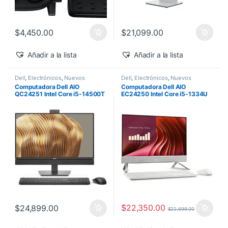
$
4,450.00
$
21,099.00
Añadir a la lista
Añadir a la lista
Dell
,
Electrónicos
,
Nuevos
Dell
,
Electrónicos
,
Nuevos
Productos
Productos
Computadora Dell AIO
Computadora Dell AIO
QC24251 Intel Core i5-14500T
EC24250 Intel Core i5-1334U
vPro 24″ 16GB 512GB SSD
24″ Touch 16GB 512GB SSD
Windows 11 Pro
Windows 11 Home
$
22,350.00
$
24,899.00
$
22,699.00