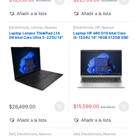
$
17,699.00
$
23,599.00
Añadir a la lista
Añadir a la lista
Electrónicos
,
Lenovo
,
Nuevos
Electrónicos
,
HP
,
Nuevos
Productos
Productos
Laptop Lenovo ThinkPad L14
Laptop HP 440 G10 Intel Core
G6 Intel Core Ultra 5-225U 14″
i5-1334U 14″ 16GB 512GB SSD
16GB 512GB SSD Windows 11
Windows 11 Pro
Pro
$
15,599.00
$
26,499.00
$
16,199.00
Añadir a la lista
Añadir a la lista
Dell
,
Electrónicos
,
Nuevos
Dell
,
Electrónicos
,
Nuevos
Productos
Productos