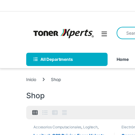
Skip to navigation
Skip to content
Search fo
Open
All Departments
Home
Inicio
Shop
Shop
Accesorios Computacionales
,
Logitech
,
Electró
Nuevos Productos