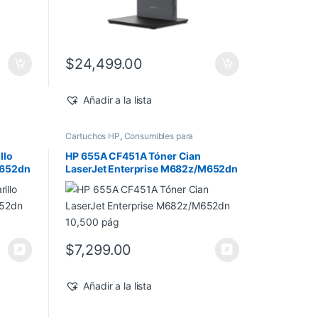
$
24,499.00
Añadir a la lista
Cartuchos HP
,
Consumibles para
e
Impresoras
,
Nuevos Productos
,
Sobre
Pedido
,
Toner Original
llo
HP 655A CF451A Tóner Cian
M652dn
LaserJet Enterprise M682z/M652dn
10,500 pág
$
7,299.00
Añadir a la lista