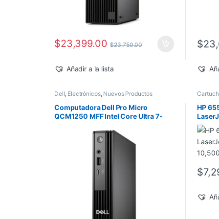
$
23,399.00
$
23,
$
23,750.00
Añadir a la lista
Aña
Dell
,
Electrónicos
,
Nuevos Productos
Cartuc
Impreso
Pedido
,
Computadora Dell Pro Micro
HP 65
QCM1250 MFF Intel Core Ultra 7-
Laser
265T 16GB 512GB SSD Windows 11
10,50
Pro
$
7,2
Aña