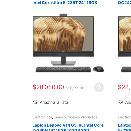
Intel Core Ultra 5-235T 24″ 16GB
QC2425
512GB SSD Windows 11 Pro
16GB 
$
28,050.00
$
28
$
28,299.00
Añadir a la lista
Aña
Electrónicos
,
Lenovo
,
Nuevos Productos
Electró
Laptop Lenovo V14 G5 IRL Intel Core
Laptop
7-240H 14″ 16GB 512GB SSD
5-210