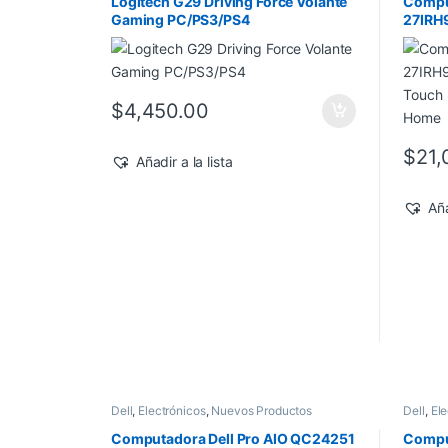
Logitech G29 Driving Force Volante
Compu
Gaming PC/PS3/PS4
27IRH9
Touch
Home
$
4,450.00
$
21,
Añadir a la lista
Aña
Dell
,
Electrónicos
,
Nuevos Productos
Dell
,
Ele
Computadora Dell Pro AIO QC24251
Comput