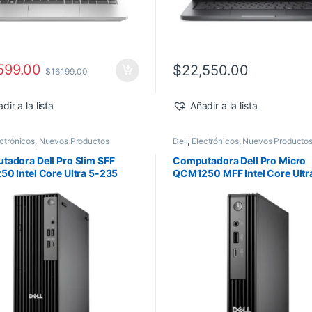
599.00
$
22,550.00
$
16,199.00
dir a la lista
Añadir a la lista
ctrónicos
,
Nuevos Productos
Dell
,
Electrónicos
,
Nuevos Producto
adora Dell Pro Slim SFF
Computadora Dell Pro Micro
0 Intel Core Ultra 5-235
QCM1250 MFF Intel Core Ultr
16GB 512GB SSD Windows 11
235T 16GB 512GB SSD Windo
Pro