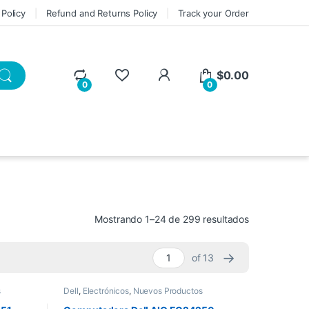
 Policy
Refund and Returns Policy
Track your Order
My Account
$
0.00
0
0
Sorted by lat
Mostrando 1–24 de 299 resultados
→
of 13
s
Dell
,
Electrónicos
,
Nuevos Productos