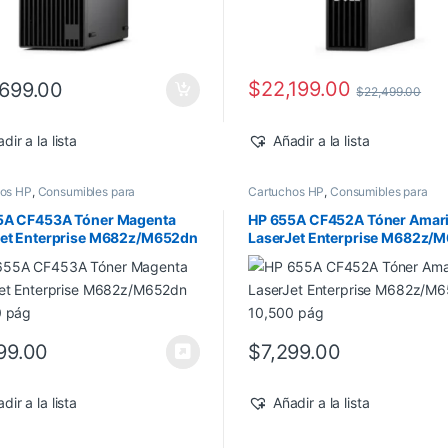
$
22,199.00
699.00
$
22,499.00
dir a la lista
Añadir a la lista
hos HP
,
Consumibles para
Cartuchos HP
,
Consumibles para
ras
,
Nuevos Productos
,
Sobre
Impresoras
,
Nuevos Productos
,
Sobr
Toner Original
Pedido
,
Toner Original
5A CF453A Tóner Magenta
HP 655A CF452A Tóner Amari
Jet Enterprise M682z/M652dn
LaserJet Enterprise M682z/
0 pág
10,500 pág
99.00
$
7,299.00
dir a la lista
Añadir a la lista