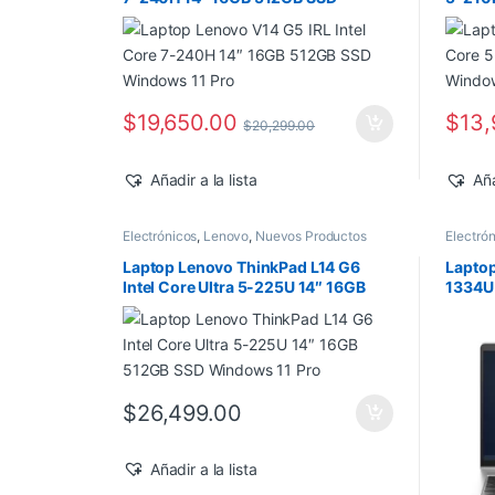
Windows 11 Pro
Windo
$
19,650.00
$
13,
$
20,299.00
Añadir a la lista
Aña
Electrónicos
,
Lenovo
,
Nuevos Productos
Electró
Laptop Lenovo ThinkPad L14 G6
Laptop
Intel Core Ultra 5-225U 14″ 16GB
1334U
512GB SSD Windows 11 Pro
Windo
$
26,499.00
Añadir a la lista