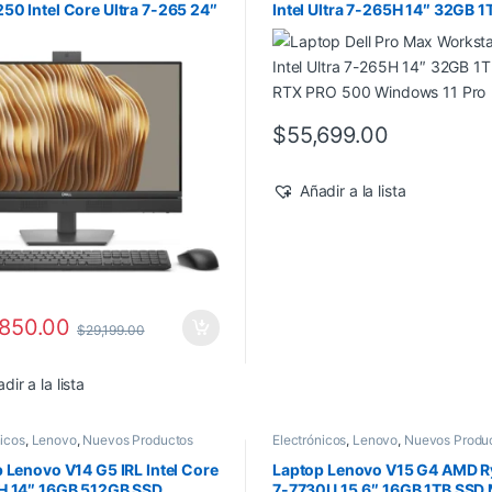
0 Intel Core Ultra 7-265 24″
Intel Ultra 7-265H 14″ 32GB 
512GB SSD Windows 11 Pro
RTX PRO 500 Windows 11 Pr
$
55,699.00
Añadir a la lista
,850.00
$
29,199.00
dir a la lista
nicos
,
Lenovo
,
Nuevos Productos
Electrónicos
,
Lenovo
,
Nuevos Produ
 Lenovo V14 G5 IRL Intel Core
Laptop Lenovo V15 G4 AMD 
H 14″ 16GB 512GB SSD
7-7730U 15.6″ 16GB 1TB SSD 