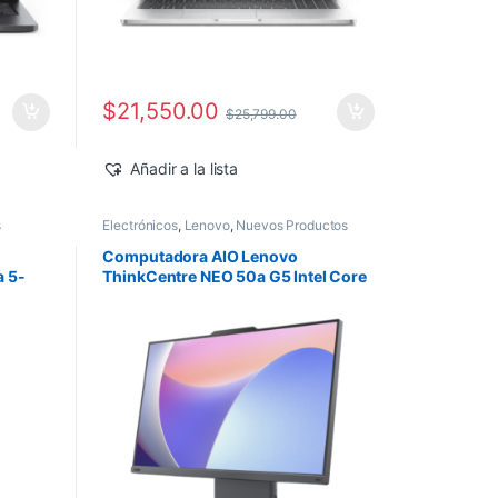
$
21,550.00
$
25,799.00
Añadir a la lista
s
Electrónicos
,
Lenovo
,
Nuevos Productos
Computadora AIO Lenovo
a 5-
ThinkCentre NEO 50a G5 Intel Core
ws 11
5-210H 27″ FHD 16GB 512GB SSD
Windows 11 Pro