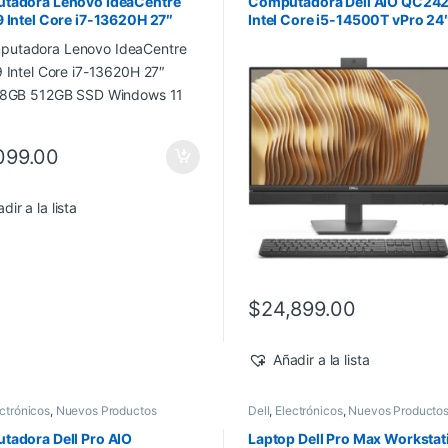
tadora Lenovo IdeaCentre
Computadora Dell AIO QC24
 Intel Core i7-13620H 27″
Intel Core i5-14500T vPro 24
 8GB 512GB SSD Windows 11
512GB SSD Windows 11 Pro
099.00
dir a la lista
$
24,899.00
Añadir a la lista
ctrónicos
,
Nuevos Productos
Dell
,
Electrónicos
,
Nuevos Producto
adora Dell Pro AIO
Laptop Dell Pro Max Workstat