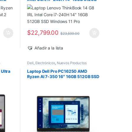
SSD Windows 11 Pro
$
22,799.00
$
23,599.00
Añadir a la lista
s
Dell
,
Electrónicos
,
Nuevos Productos
 Ultra
Laptop Dell Pro PC16250 AMD
Ryzen AI 7-350 16″ 16GB 512GB SSD
Windows 11 Pro