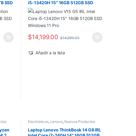
1TB SSD
i5-13420H 15″ 16GB 512GB SSD
o
Windows 11 Pro
$
14,199.00
$
14,999.00
Añadir a la lista
ctos
Electrónicos
,
Lenovo
,
Nuevos Productos
Ryzen
Laptop Lenovo ThinkBook 14 G8 IRL
M.2
Intel Core i7-240H 14″ 16GB 512GB