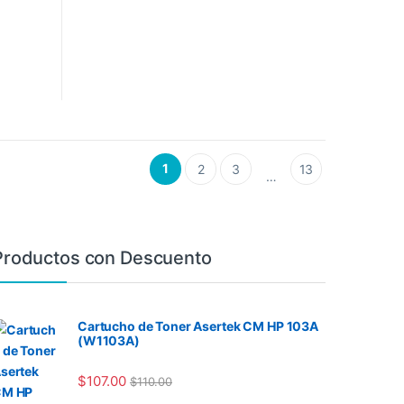
1
2
3
13
…
Productos con Descuento
Cartucho de Toner Asertek CM HP 103A
(W1103A)
$
107.00
$
110.00