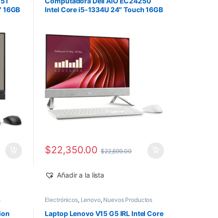
251
Computadora Dell AIO EC24250
″ 16GB
Intel Core i5-1334U 24″ Touch 16GB
512GB SSD Windows 11 Home
$
22,350.00
$
22,699.00
Añadir a la lista
s
Electrónicos
,
Lenovo
,
Nuevos Productos
ion
Laptop Lenovo V15 G5 IRL Intel Core