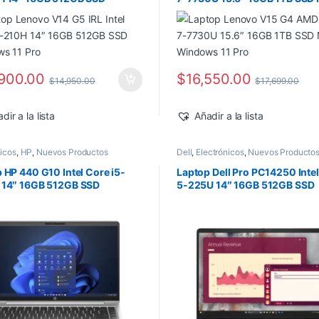
ws 11 Pro
Windows 11 Pro
900.00
$
16,550.00
$
14,950.00
$
17,699.00
dir a la lista
Añadir a la lista
nicos
,
HP
,
Nuevos Productos
Dell
,
Electrónicos
,
Nuevos Producto
 HP 440 G10 Intel Core i5-
Laptop Dell Pro PC14250 Intel
 14″ 16GB 512GB SSD
5-225U 14″ 16GB 512GB SSD
ws 11 Pro
Windows 11 Pro