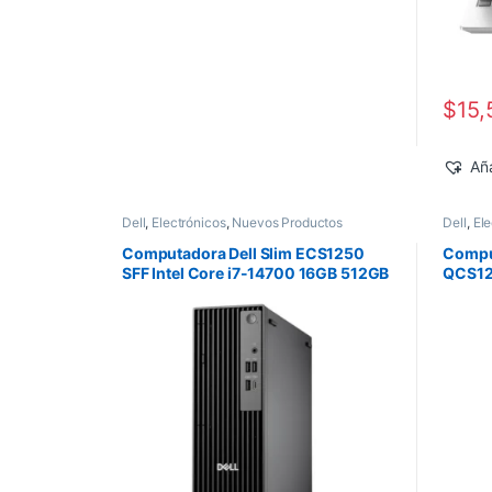
$
15,
Aña
Dell
,
Electrónicos
,
Nuevos Productos
Dell
,
Ele
Computadora Dell Slim ECS1250
Comput
SFF Intel Core i7-14700 16GB 512GB
QCS125
SSD Windows 11 Pro
vPro 
Pro