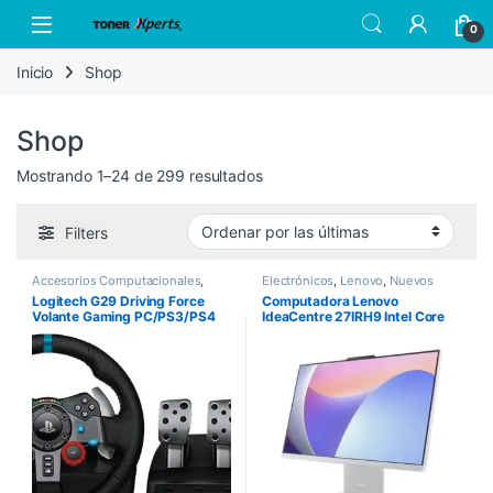
Skip to navigation
Skip to content
Open
0
Inicio
Shop
Shop
Sorted by latest
Mostrando 1–24 de 299 resultados
Filters
Accesorios Computacionales
,
Electrónicos
,
Lenovo
,
Nuevos
Logitech
,
Nuevos Productos
Productos
Logitech G29 Driving Force
Computadora Lenovo
Volante Gaming PC/PS3/PS4
IdeaCentre 27IRH9 Intel Core
i7-13620H 27″ Touch 8GB
512GB SSD Windows 11 Home