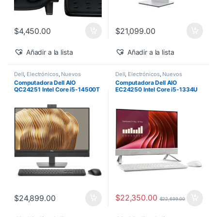
$
4,450.00
$
21,099.00
Añadir a la lista
Añadir a la lista
Dell
,
Electrónicos
,
Nuevos
Dell
,
Electrónicos
,
Nuevos
Productos
Productos
Computadora Dell AIO
Computadora Dell AIO
QC24251 Intel Core i5-14500T
EC24250 Intel Core i5-1334U
vPro 24″ 16GB 512GB SSD
24″ Touch 16GB 512GB SSD
Windows 11 Pro
Windows 11 Home
$
22,350.00
$
24,899.00
$
22,699.00