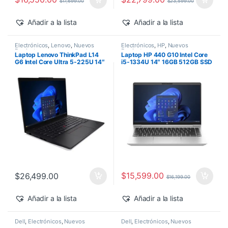
$
17,699.00
$
23,599.00
Añadir a la lista
Añadir a la lista
Electrónicos
,
Lenovo
,
Nuevos
Electrónicos
,
HP
,
Nuevos
Productos
Productos
Laptop Lenovo ThinkPad L14
Laptop HP 440 G10 Intel Core
G6 Intel Core Ultra 5-225U 14″
i5-1334U 14″ 16GB 512GB SSD
16GB 512GB SSD Windows 11
Windows 11 Pro
Pro
$
15,599.00
$
26,499.00
$
16,199.00
Añadir a la lista
Añadir a la lista
Dell
,
Electrónicos
,
Nuevos
Dell
,
Electrónicos
,
Nuevos
Productos
Productos