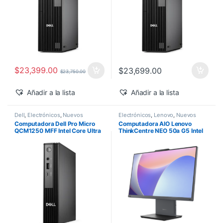
$
23,399.00
$
23,699.00
$
23,750.00
Añadir a la lista
Añadir a la lista
Dell
,
Electrónicos
,
Nuevos
Electrónicos
,
Lenovo
,
Nuevos
Productos
Productos
Computadora Dell Pro Micro
Computadora AIO Lenovo
QCM1250 MFF Intel Core Ultra
ThinkCentre NEO 50a G5 Intel
5-235T 16GB 512GB SSD
Core 5-210H 27″ FHD 16GB
Windows 11 Pro
512GB SSD Windows 11 Pro