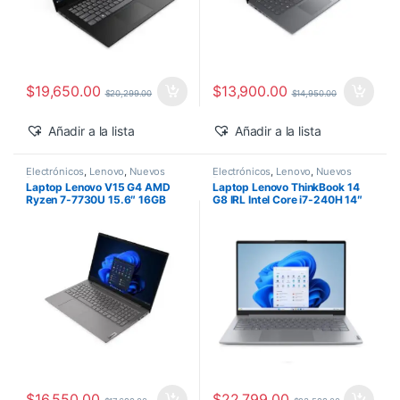
$
19,650.00
$
13,900.00
$
20,299.00
$
14,950.00
Añadir a la lista
Añadir a la lista
Electrónicos
,
Lenovo
,
Nuevos
Electrónicos
,
Lenovo
,
Nuevos
Productos
Productos
Laptop Lenovo V15 G4 AMD
Laptop Lenovo ThinkBook 14
Ryzen 7-7730U 15.6″ 16GB
G8 IRL Intel Core i7-240H 14″
1TB SSD M.2 Windows 11 Pro
16GB 512GB SSD Windows 11
Pro
$
16,550.00
$
22,799.00