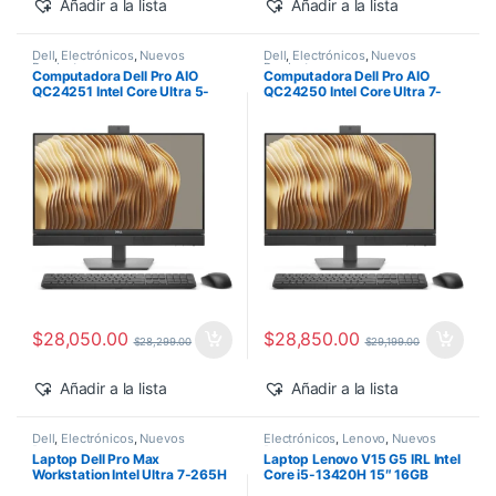
Añadir a la lista
Añadir a la lista
Dell
,
Electrónicos
,
Nuevos
Dell
,
Electrónicos
,
Nuevos
Productos
Productos
Computadora Dell Pro AIO
Computadora Dell Pro AIO
QC24251 Intel Core Ultra 5-
QC24250 Intel Core Ultra 7-
235T 24″ 16GB 512GB SSD
265 24″ 16GB 512GB SSD
Windows 11 Pro
Windows 11 Pro
$
28,050.00
$
28,850.00
$
28,299.00
$
29,199.00
Añadir a la lista
Añadir a la lista
Dell
,
Electrónicos
,
Nuevos
Electrónicos
,
Lenovo
,
Nuevos
Productos
Productos
Laptop Dell Pro Max
Laptop Lenovo V15 G5 IRL Intel
Workstation Intel Ultra 7-265H
Core i5-13420H 15″ 16GB
14″ 32GB 1TB SSD RTX PRO
512GB SSD Windows 11 Pro