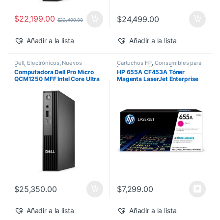
$
22,199.00
$
24,499.00
$
22,499.00
Añadir a la lista
Añadir a la lista
Dell
,
Electrónicos
,
Nuevos
Cartuchos HP
,
Consumibles para
Productos
Impresoras
,
Nuevos Productos
,
Computadora Dell Pro Micro
HP 655A CF453A Tóner
Sobre Pedido
,
Toner Original
QCM1250 MFF Intel Core Ultra
Magenta LaserJet Enterprise
7-265T 16GB 512GB SSD
M682z/M652dn 10,500 pág
Windows 11 Pro
$
25,350.00
$
7,299.00
Añadir a la lista
Añadir a la lista