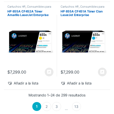
Cartuchos HP
,
Consumibles para
Cartuchos HP
,
Consumibles para
Impresoras
,
Nuevos Productos
,
Impresoras
,
Nuevos Productos
,
HP 655A CF452A Tóner
HP 655A CF451A Tóner Cian
Sobre Pedido
,
Toner Original
Sobre Pedido
,
Toner Original
Amarillo LaserJet Enterprise
LaserJet Enterprise
M682z/M652dn 10,500 pág
M682z/M652dn 10,500 pág
$
7,299.00
$
7,299.00
Añadir a la lista
Añadir a la lista
Sorted by latest
Mostrando 1–24 de 299 resultados
1
2
3
13
…