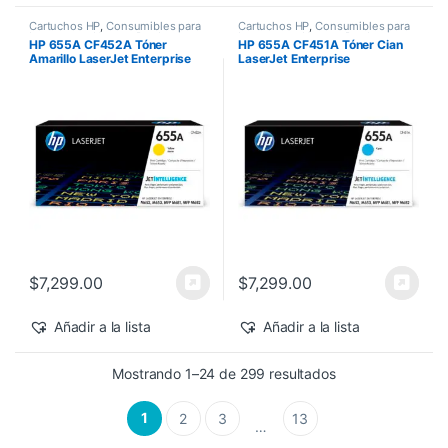
Cartuchos HP
,
Consumibles para
Cartuchos HP
,
Consumibles para
Impresoras
,
Nuevos Productos
,
Impresoras
,
Nuevos Productos
,
HP 655A CF452A Tóner
HP 655A CF451A Tóner Cian
Sobre Pedido
,
Toner Original
Sobre Pedido
,
Toner Original
Amarillo LaserJet Enterprise
LaserJet Enterprise
M682z/M652dn 10,500 pág
M682z/M652dn 10,500 pág
$
7,299.00
$
7,299.00
Añadir a la lista
Añadir a la lista
Sorted by latest
Mostrando 1–24 de 299 resultados
1
2
3
13
…