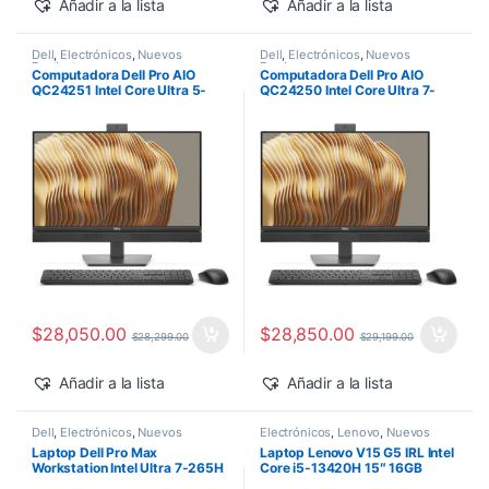
Añadir a la lista
Añadir a la lista
Dell
,
Electrónicos
,
Nuevos
Dell
,
Electrónicos
,
Nuevos
Productos
Productos
Computadora Dell Pro AIO
Computadora Dell Pro AIO
QC24251 Intel Core Ultra 5-
QC24250 Intel Core Ultra 7-
235T 24″ 16GB 512GB SSD
265 24″ 16GB 512GB SSD
Windows 11 Pro
Windows 11 Pro
$
28,050.00
$
28,850.00
$
28,299.00
$
29,199.00
Añadir a la lista
Añadir a la lista
Dell
,
Electrónicos
,
Nuevos
Electrónicos
,
Lenovo
,
Nuevos
Productos
Productos
Laptop Dell Pro Max
Laptop Lenovo V15 G5 IRL Intel
Workstation Intel Ultra 7-265H
Core i5-13420H 15″ 16GB
14″ 32GB 1TB SSD RTX PRO
512GB SSD Windows 11 Pro