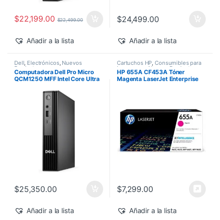
$
22,199.00
$
24,499.00
$
22,499.00
Añadir a la lista
Añadir a la lista
Dell
,
Electrónicos
,
Nuevos
Cartuchos HP
,
Consumibles para
Productos
Impresoras
,
Nuevos Productos
,
Computadora Dell Pro Micro
HP 655A CF453A Tóner
Sobre Pedido
,
Toner Original
QCM1250 MFF Intel Core Ultra
Magenta LaserJet Enterprise
7-265T 16GB 512GB SSD
M682z/M652dn 10,500 pág
Windows 11 Pro
$
25,350.00
$
7,299.00
Añadir a la lista
Añadir a la lista