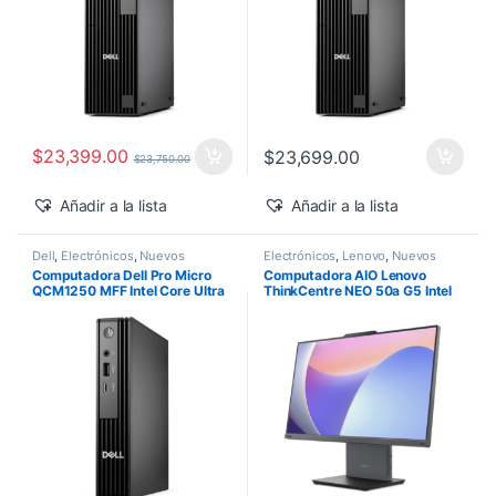
$
23,399.00
$
23,699.00
$
23,750.00
Añadir a la lista
Añadir a la lista
Dell
,
Electrónicos
,
Nuevos
Electrónicos
,
Lenovo
,
Nuevos
Productos
Productos
Computadora Dell Pro Micro
Computadora AIO Lenovo
QCM1250 MFF Intel Core Ultra
ThinkCentre NEO 50a G5 Intel
5-235T 16GB 512GB SSD
Core 5-210H 27″ FHD 16GB
Windows 11 Pro
512GB SSD Windows 11 Pro