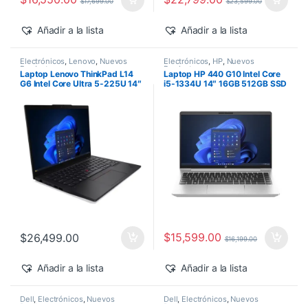
$
17,699.00
$
23,599.00
Añadir a la lista
Añadir a la lista
Electrónicos
,
Lenovo
,
Nuevos
Electrónicos
,
HP
,
Nuevos
Productos
Productos
Laptop Lenovo ThinkPad L14
Laptop HP 440 G10 Intel Core
G6 Intel Core Ultra 5-225U 14″
i5-1334U 14″ 16GB 512GB SSD
16GB 512GB SSD Windows 11
Windows 11 Pro
Pro
$
15,599.00
$
26,499.00
$
16,199.00
Añadir a la lista
Añadir a la lista
Dell
,
Electrónicos
,
Nuevos
Dell
,
Electrónicos
,
Nuevos
Productos
Productos