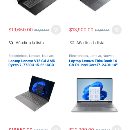
$
19,650.00
$
13,900.00
$
20,299.00
$
14,950.00
Añadir a la lista
Añadir a la lista
Electrónicos
,
Lenovo
,
Nuevos
Electrónicos
,
Lenovo
,
Nuevos
Productos
Productos
Laptop Lenovo V15 G4 AMD
Laptop Lenovo ThinkBook 14
Ryzen 7-7730U 15.6″ 16GB
G8 IRL Intel Core i7-240H 14″
1TB SSD M.2 Windows 11 Pro
16GB 512GB SSD Windows 11
Pro
$
16,550.00
$
22,799.00