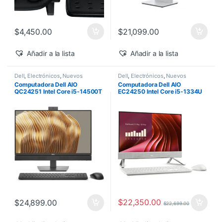
$
4,450.00
$
21,099.00
Añadir a la lista
Añadir a la lista
Dell
,
Electrónicos
,
Nuevos
Dell
,
Electrónicos
,
Nuevos
Productos
Productos
Computadora Dell AIO
Computadora Dell AIO
QC24251 Intel Core i5-14500T
EC24250 Intel Core i5-1334U
vPro 24″ 16GB 512GB SSD
24″ Touch 16GB 512GB SSD
Windows 11 Pro
Windows 11 Home
$
22,350.00
$
24,899.00
$
22,699.00