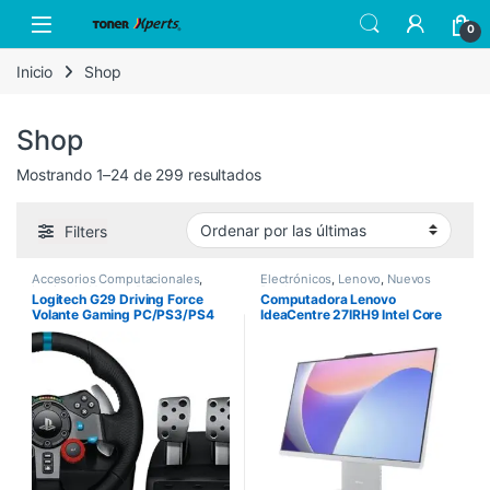
Skip to navigation
Skip to content
Open
0
Inicio
Shop
Shop
Sorted by latest
Mostrando 1–24 de 299 resultados
Filters
Accesorios Computacionales
,
Electrónicos
,
Lenovo
,
Nuevos
Logitech
,
Nuevos Productos
Productos
Logitech G29 Driving Force
Computadora Lenovo
Volante Gaming PC/PS3/PS4
IdeaCentre 27IRH9 Intel Core
i7-13620H 27″ Touch 8GB
512GB SSD Windows 11 Home