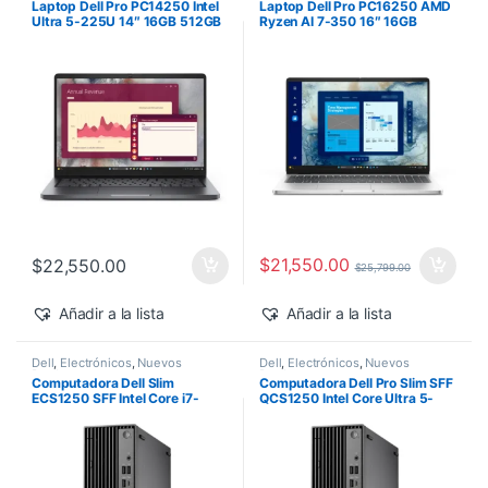
Laptop Dell Pro PC14250 Intel
Laptop Dell Pro PC16250 AMD
Ultra 5-225U 14″ 16GB 512GB
Ryzen AI 7-350 16″ 16GB
SSD Windows 11 Pro
512GB SSD Windows 11 Pro
$
21,550.00
$
22,550.00
$
25,799.00
Añadir a la lista
Añadir a la lista
Dell
,
Electrónicos
,
Nuevos
Dell
,
Electrónicos
,
Nuevos
Productos
Productos
Computadora Dell Slim
Computadora Dell Pro Slim SFF
ECS1250 SFF Intel Core i7-
QCS1250 Intel Core Ultra 5-
14700 16GB 512GB SSD
235 vPro 16GB 512GB SSD
Windows 11 Pro
Windows 11 Pro