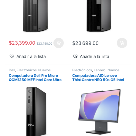
$
23,399.00
$
23,699.00
$
23,750.00
Añadir a la lista
Añadir a la lista
Dell
,
Electrónicos
,
Nuevos
Electrónicos
,
Lenovo
,
Nuevos
Productos
Productos
Computadora Dell Pro Micro
Computadora AIO Lenovo
QCM1250 MFF Intel Core Ultra
ThinkCentre NEO 50a G5 Intel
5-235T 16GB 512GB SSD
Core 5-210H 27″ FHD 16GB
Windows 11 Pro
512GB SSD Windows 11 Pro