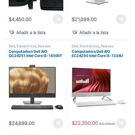
$
4,450.00
$
21,099.00
Añadir a la lista
Añadir a la lista
Dell
,
Electrónicos
,
Nuevos
Dell
,
Electrónicos
,
Nuevos
Productos
Productos
Computadora Dell AIO
Computadora Dell AIO
QC24251 Intel Core i5-14500T
EC24250 Intel Core i5-1334U
vPro 24″ 16GB 512GB SSD
24″ Touch 16GB 512GB SSD
Windows 11 Pro
Windows 11 Home
$
22,350.00
$
24,899.00
$
22,699.00