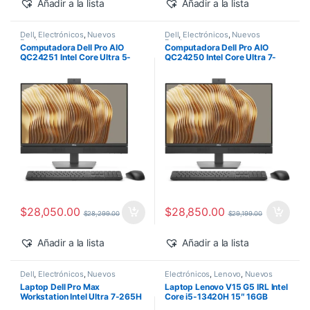
Añadir a la lista
Añadir a la lista
Dell
,
Electrónicos
,
Nuevos
Dell
,
Electrónicos
,
Nuevos
Productos
Productos
Computadora Dell Pro AIO
Computadora Dell Pro AIO
QC24251 Intel Core Ultra 5-
QC24250 Intel Core Ultra 7-
235T 24″ 16GB 512GB SSD
265 24″ 16GB 512GB SSD
Windows 11 Pro
Windows 11 Pro
$
28,050.00
$
28,850.00
$
28,299.00
$
29,199.00
Añadir a la lista
Añadir a la lista
Dell
,
Electrónicos
,
Nuevos
Electrónicos
,
Lenovo
,
Nuevos
Productos
Productos
Laptop Dell Pro Max
Laptop Lenovo V15 G5 IRL Intel
Workstation Intel Ultra 7-265H
Core i5-13420H 15″ 16GB
14″ 32GB 1TB SSD RTX PRO
512GB SSD Windows 11 Pro