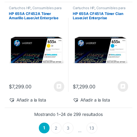
Cartuchos HP
,
Consumibles para
Cartuchos HP
,
Consumibles para
Impresoras
,
Nuevos Productos
,
Impresoras
,
Nuevos Productos
,
HP 655A CF452A Tóner
HP 655A CF451A Tóner Cian
Sobre Pedido
,
Toner Original
Sobre Pedido
,
Toner Original
Amarillo LaserJet Enterprise
LaserJet Enterprise
M682z/M652dn 10,500 pág
M682z/M652dn 10,500 pág
$
7,299.00
$
7,299.00
Añadir a la lista
Añadir a la lista
Sorted by latest
Mostrando 1–24 de 299 resultados
1
2
3
13
…