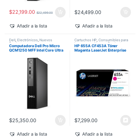
$
22,199.00
$
24,499.00
$
22,499.00
Añadir a la lista
Añadir a la lista
Dell
,
Electrónicos
,
Nuevos
Cartuchos HP
,
Consumibles para
Productos
Impresoras
,
Nuevos Productos
,
Computadora Dell Pro Micro
HP 655A CF453A Tóner
Sobre Pedido
,
Toner Original
QCM1250 MFF Intel Core Ultra
Magenta LaserJet Enterprise
7-265T 16GB 512GB SSD
M682z/M652dn 10,500 pág
Windows 11 Pro
$
25,350.00
$
7,299.00
Añadir a la lista
Añadir a la lista