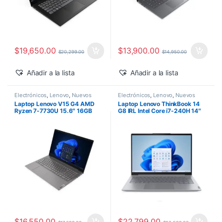
$
19,650.00
$
13,900.00
$
20,299.00
$
14,950.00
Añadir a la lista
Añadir a la lista
Electrónicos
,
Lenovo
,
Nuevos
Electrónicos
,
Lenovo
,
Nuevos
Productos
Productos
Laptop Lenovo V15 G4 AMD
Laptop Lenovo ThinkBook 14
Ryzen 7-7730U 15.6″ 16GB
G8 IRL Intel Core i7-240H 14″
1TB SSD M.2 Windows 11 Pro
16GB 512GB SSD Windows 11
Pro
$
16,550.00
$
22,799.00