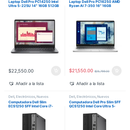
Laptop Dell Pro PC14250 Intel
Laptop Dell Pro PC16250 AMD
Ultra 5-225U 14″ 16GB 512GB
Ryzen AI 7-350 16″ 16GB
SSD Windows 11 Pro
512GB SSD Windows 11 Pro
$
21,550.00
$
22,550.00
$
25,799.00
Añadir a la lista
Añadir a la lista
Dell
,
Electrónicos
,
Nuevos
Dell
,
Electrónicos
,
Nuevos
Productos
Productos
Computadora Dell Slim
Computadora Dell Pro Slim SFF
ECS1250 SFF Intel Core i7-
QCS1250 Intel Core Ultra 5-
14700 16GB 512GB SSD
235 vPro 16GB 512GB SSD
Windows 11 Pro
Windows 11 Pro