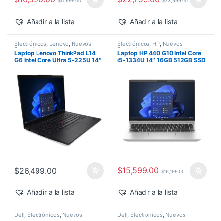
$
17,699.00
$
23,599.00
Añadir a la lista
Añadir a la lista
Electrónicos
,
Lenovo
,
Nuevos
Electrónicos
,
HP
,
Nuevos
Productos
Productos
Laptop Lenovo ThinkPad L14
Laptop HP 440 G10 Intel Core
G6 Intel Core Ultra 5-225U 14″
i5-1334U 14″ 16GB 512GB SSD
16GB 512GB SSD Windows 11
Windows 11 Pro
Pro
$
15,599.00
$
26,499.00
$
16,199.00
Añadir a la lista
Añadir a la lista
Dell
,
Electrónicos
,
Nuevos
Dell
,
Electrónicos
,
Nuevos
Productos
Productos