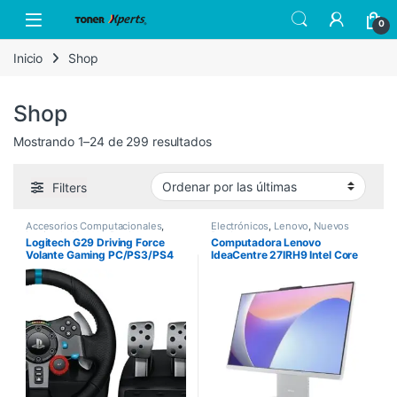
Skip to navigation
Skip to content
Open
0
Inicio
Shop
Shop
Sorted by latest
Mostrando 1–24 de 299 resultados
Filters
Accesorios Computacionales
,
Electrónicos
,
Lenovo
,
Nuevos
Logitech
,
Nuevos Productos
Productos
Logitech G29 Driving Force
Computadora Lenovo
Volante Gaming PC/PS3/PS4
IdeaCentre 27IRH9 Intel Core
i7-13620H 27″ Touch 8GB
512GB SSD Windows 11 Home