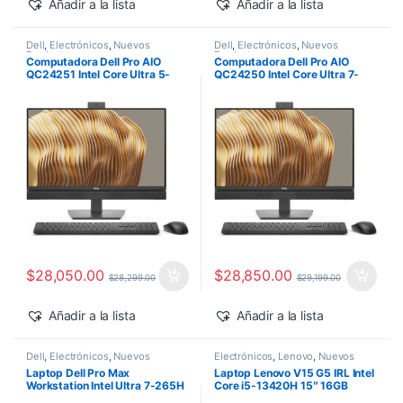
Añadir a la lista
Añadir a la lista
Dell
,
Electrónicos
,
Nuevos
Dell
,
Electrónicos
,
Nuevos
Productos
Productos
Computadora Dell Pro AIO
Computadora Dell Pro AIO
QC24251 Intel Core Ultra 5-
QC24250 Intel Core Ultra 7-
235T 24″ 16GB 512GB SSD
265 24″ 16GB 512GB SSD
Windows 11 Pro
Windows 11 Pro
$
28,050.00
$
28,850.00
$
28,299.00
$
29,199.00
Añadir a la lista
Añadir a la lista
Dell
,
Electrónicos
,
Nuevos
Electrónicos
,
Lenovo
,
Nuevos
Productos
Productos
Laptop Dell Pro Max
Laptop Lenovo V15 G5 IRL Intel
Workstation Intel Ultra 7-265H
Core i5-13420H 15″ 16GB
14″ 32GB 1TB SSD RTX PRO
512GB SSD Windows 11 Pro