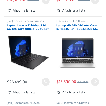
$
17,699.00
$
23,599.00
Añadir a la lista
Añadir a la lista
Electrónicos
,
Lenovo
,
Nuevos
Electrónicos
,
HP
,
Nuevos
Productos
Productos
Laptop Lenovo ThinkPad L14
Laptop HP 440 G10 Intel Core
G6 Intel Core Ultra 5-225U 14″
i5-1334U 14″ 16GB 512GB SSD
16GB 512GB SSD Windows 11
Windows 11 Pro
Pro
$
15,599.00
$
26,499.00
$
16,199.00
Añadir a la lista
Añadir a la lista
Dell
,
Electrónicos
,
Nuevos
Dell
,
Electrónicos
,
Nuevos
Productos
Productos