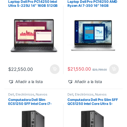
Laptop Dell Pro PC14250 Intel
Laptop Dell Pro PC16250 AMD
Ultra 5-225U 14″ 16GB 512GB
Ryzen AI 7-350 16″ 16GB
SSD Windows 11 Pro
512GB SSD Windows 11 Pro
$
21,550.00
$
22,550.00
$
25,799.00
Añadir a la lista
Añadir a la lista
Dell
,
Electrónicos
,
Nuevos
Dell
,
Electrónicos
,
Nuevos
Productos
Productos
Computadora Dell Slim
Computadora Dell Pro Slim SFF
ECS1250 SFF Intel Core i7-
QCS1250 Intel Core Ultra 5-
14700 16GB 512GB SSD
235 vPro 16GB 512GB SSD
Windows 11 Pro
Windows 11 Pro