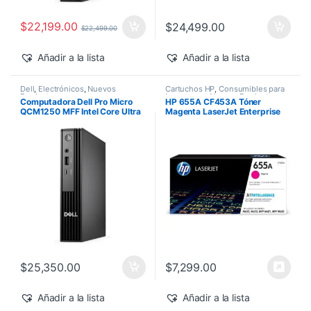
$
22,199.00
$
24,499.00
$
22,499.00
Añadir a la lista
Añadir a la lista
Dell
,
Electrónicos
,
Nuevos
Cartuchos HP
,
Consumibles para
Productos
Impresoras
,
Nuevos Productos
,
Computadora Dell Pro Micro
HP 655A CF453A Tóner
Sobre Pedido
,
Toner Original
QCM1250 MFF Intel Core Ultra
Magenta LaserJet Enterprise
7-265T 16GB 512GB SSD
M682z/M652dn 10,500 pág
Windows 11 Pro
$
25,350.00
$
7,299.00
Añadir a la lista
Añadir a la lista