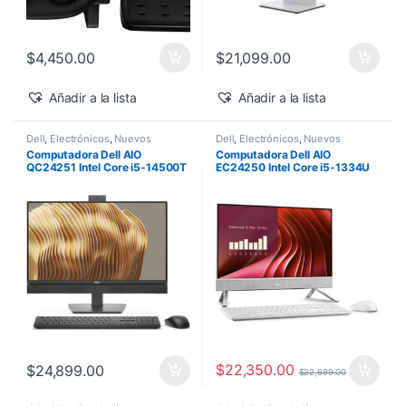
$
4,450.00
$
21,099.00
Añadir a la lista
Añadir a la lista
Dell
,
Electrónicos
,
Nuevos
Dell
,
Electrónicos
,
Nuevos
Productos
Productos
Computadora Dell AIO
Computadora Dell AIO
QC24251 Intel Core i5-14500T
EC24250 Intel Core i5-1334U
vPro 24″ 16GB 512GB SSD
24″ Touch 16GB 512GB SSD
Windows 11 Pro
Windows 11 Home
$
22,350.00
$
24,899.00
$
22,699.00