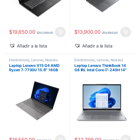
$
19,650.00
$
13,900.00
$
20,299.00
$
14,950.00
Añadir a la lista
Añadir a la lista
Electrónicos
,
Lenovo
,
Nuevos
Electrónicos
,
Lenovo
,
Nuevos
Productos
Productos
Laptop Lenovo V15 G4 AMD
Laptop Lenovo ThinkBook 14
Ryzen 7-7730U 15.6″ 16GB
G8 IRL Intel Core i7-240H 14″
1TB SSD M.2 Windows 11 Pro
16GB 512GB SSD Windows 11
Pro
$
16,550.00
$
22,799.00