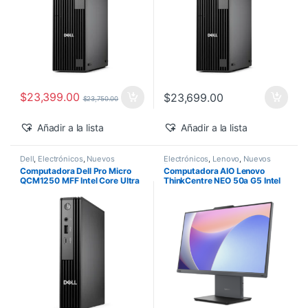
$
23,399.00
$
23,699.00
$
23,750.00
Añadir a la lista
Añadir a la lista
Dell
,
Electrónicos
,
Nuevos
Electrónicos
,
Lenovo
,
Nuevos
Productos
Productos
Computadora Dell Pro Micro
Computadora AIO Lenovo
QCM1250 MFF Intel Core Ultra
ThinkCentre NEO 50a G5 Intel
5-235T 16GB 512GB SSD
Core 5-210H 27″ FHD 16GB
Windows 11 Pro
512GB SSD Windows 11 Pro