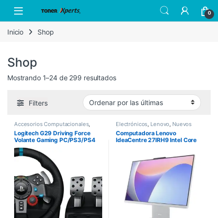
Skip to navigation
Skip to content
Open
0
Inicio
Shop
Shop
Sorted by latest
Mostrando 1–24 de 299 resultados
Filters
Accesorios Computacionales
,
Electrónicos
,
Lenovo
,
Nuevos
Logitech
,
Nuevos Productos
Productos
Logitech G29 Driving Force
Computadora Lenovo
Volante Gaming PC/PS3/PS4
IdeaCentre 27IRH9 Intel Core
i7-13620H 27″ Touch 8GB
512GB SSD Windows 11 Home