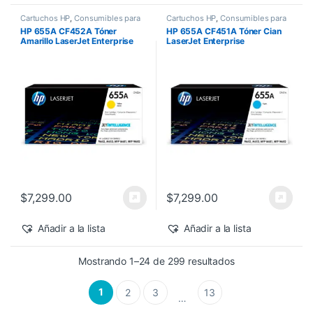
Cartuchos HP
,
Consumibles para
Cartuchos HP
,
Consumibles para
Impresoras
,
Nuevos Productos
,
Impresoras
,
Nuevos Productos
,
HP 655A CF452A Tóner
HP 655A CF451A Tóner Cian
Sobre Pedido
,
Toner Original
Sobre Pedido
,
Toner Original
Amarillo LaserJet Enterprise
LaserJet Enterprise
M682z/M652dn 10,500 pág
M682z/M652dn 10,500 pág
$
7,299.00
$
7,299.00
Añadir a la lista
Añadir a la lista
Sorted by latest
Mostrando 1–24 de 299 resultados
1
2
3
13
…