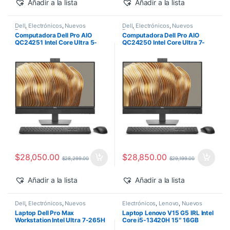
Añadir a la lista
Añadir a la lista
Dell
,
Electrónicos
,
Nuevos
Dell
,
Electrónicos
,
Nuevos
Productos
Productos
Computadora Dell Pro AIO
Computadora Dell Pro AIO
QC24251 Intel Core Ultra 5-
QC24250 Intel Core Ultra 7-
235T 24″ 16GB 512GB SSD
265 24″ 16GB 512GB SSD
Windows 11 Pro
Windows 11 Pro
$
28,050.00
$
28,850.00
$
28,299.00
$
29,199.00
Añadir a la lista
Añadir a la lista
Dell
,
Electrónicos
,
Nuevos
Electrónicos
,
Lenovo
,
Nuevos
Productos
Productos
Laptop Dell Pro Max
Laptop Lenovo V15 G5 IRL Intel
Workstation Intel Ultra 7-265H
Core i5-13420H 15″ 16GB
14″ 32GB 1TB SSD RTX PRO
512GB SSD Windows 11 Pro