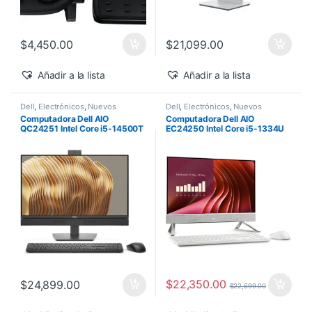
$
4,450.00
$
21,099.00
Añadir a la lista
Añadir a la lista
Dell
,
Electrónicos
,
Nuevos
Dell
,
Electrónicos
,
Nuevos
Productos
Productos
Computadora Dell AIO
Computadora Dell AIO
QC24251 Intel Core i5-14500T
EC24250 Intel Core i5-1334U
vPro 24″ 16GB 512GB SSD
24″ Touch 16GB 512GB SSD
Windows 11 Pro
Windows 11 Home
$
22,350.00
$
24,899.00
$
22,699.00