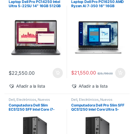
Laptop Dell Pro PC14250 Intel
Laptop Dell Pro PC16250 AMD
Ultra 5-225U 14″ 16GB 512GB
Ryzen AI 7-350 16″ 16GB
SSD Windows 11 Pro
512GB SSD Windows 11 Pro
$
21,550.00
$
22,550.00
$
25,799.00
Añadir a la lista
Añadir a la lista
Dell
,
Electrónicos
,
Nuevos
Dell
,
Electrónicos
,
Nuevos
Productos
Productos
Computadora Dell Slim
Computadora Dell Pro Slim SFF
ECS1250 SFF Intel Core i7-
QCS1250 Intel Core Ultra 5-
14700 16GB 512GB SSD
235 vPro 16GB 512GB SSD
Windows 11 Pro
Windows 11 Pro