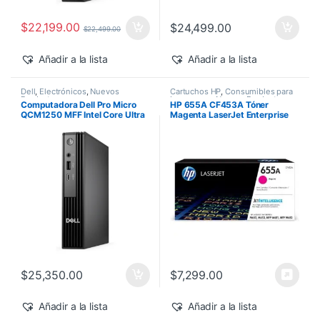
$
22,199.00
$
24,499.00
$
22,499.00
Añadir a la lista
Añadir a la lista
Dell
,
Electrónicos
,
Nuevos
Cartuchos HP
,
Consumibles para
Productos
Impresoras
,
Nuevos Productos
,
Computadora Dell Pro Micro
HP 655A CF453A Tóner
Sobre Pedido
,
Toner Original
QCM1250 MFF Intel Core Ultra
Magenta LaserJet Enterprise
7-265T 16GB 512GB SSD
M682z/M652dn 10,500 pág
Windows 11 Pro
$
25,350.00
$
7,299.00
Añadir a la lista
Añadir a la lista