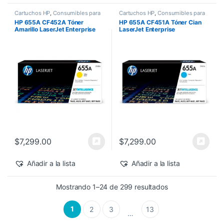
Cartuchos HP
,
Consumibles para
Cartuchos HP
,
Consumibles para
Impresoras
,
Nuevos Productos
,
Impresoras
,
Nuevos Productos
,
HP 655A CF452A Tóner
HP 655A CF451A Tóner Cian
Sobre Pedido
,
Toner Original
Sobre Pedido
,
Toner Original
Amarillo LaserJet Enterprise
LaserJet Enterprise
M682z/M652dn 10,500 pág
M682z/M652dn 10,500 pág
$
7,299.00
$
7,299.00
Añadir a la lista
Añadir a la lista
Sorted by latest
Mostrando 1–24 de 299 resultados
1
2
3
13
…