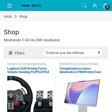
Skip to navigation
Skip to content
Open
0
Inicio
Shop
Shop
Sorted by latest
Mostrando 1–24 de 299 resultados
Filters
Accesorios Computacionales
,
Electrónicos
,
Lenovo
,
Nuevos
Logitech
,
Nuevos Productos
Productos
Logitech G29 Driving Force
Computadora Lenovo
Volante Gaming PC/PS3/PS4
IdeaCentre 27IRH9 Intel Core
i7-13620H 27″ Touch 8GB
512GB SSD Windows 11 Home