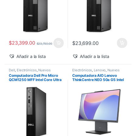
$
23,399.00
$
23,699.00
$
23,750.00
Añadir a la lista
Añadir a la lista
Dell
,
Electrónicos
,
Nuevos
Electrónicos
,
Lenovo
,
Nuevos
Productos
Productos
Computadora Dell Pro Micro
Computadora AIO Lenovo
QCM1250 MFF Intel Core Ultra
ThinkCentre NEO 50a G5 Intel
5-235T 16GB 512GB SSD
Core 5-210H 27″ FHD 16GB
Windows 11 Pro
512GB SSD Windows 11 Pro