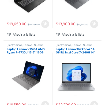
$
19,650.00
$
13,900.00
$
20,299.00
$
14,950.00
Añadir a la lista
Añadir a la lista
Electrónicos
,
Lenovo
,
Nuevos
Electrónicos
,
Lenovo
,
Nuevos
Productos
Productos
Laptop Lenovo V15 G4 AMD
Laptop Lenovo ThinkBook 14
Ryzen 7-7730U 15.6″ 16GB
G8 IRL Intel Core i7-240H 14″
1TB SSD M.2 Windows 11 Pro
16GB 512GB SSD Windows 11
Pro
$
16,550.00
$
22,799.00