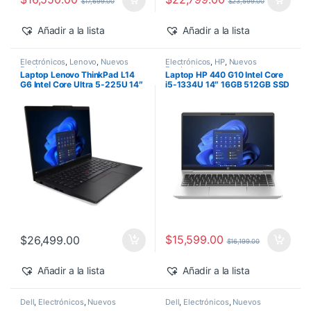
$
17,699.00
$
23,599.00
Añadir a la lista
Añadir a la lista
Electrónicos
,
Lenovo
,
Nuevos
Electrónicos
,
HP
,
Nuevos
Productos
Productos
Laptop Lenovo ThinkPad L14
Laptop HP 440 G10 Intel Core
G6 Intel Core Ultra 5-225U 14″
i5-1334U 14″ 16GB 512GB SSD
16GB 512GB SSD Windows 11
Windows 11 Pro
Pro
$
15,599.00
$
26,499.00
$
16,199.00
Añadir a la lista
Añadir a la lista
Dell
,
Electrónicos
,
Nuevos
Dell
,
Electrónicos
,
Nuevos
Productos
Productos