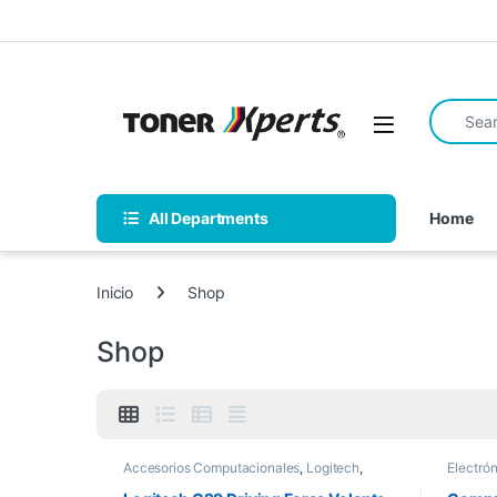
Skip to navigation
Skip to content
Search fo
Open
All Departments
Home
Inicio
Shop
Shop
Accesorios Computacionales
,
Logitech
,
Electró
Nuevos Productos