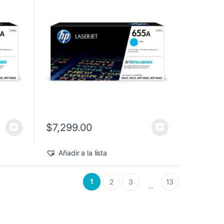
$
7,299.00
Añadir a la lista
1
2
3
13
…