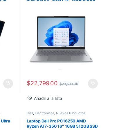
SSD Windows 11 Pro
$
22,799.00
$
23,599.00
Añadir a la lista
s
Dell
,
Electrónicos
,
Nuevos Productos
 Ultra
Laptop Dell Pro PC16250 AMD
Ryzen AI 7-350 16″ 16GB 512GB SSD