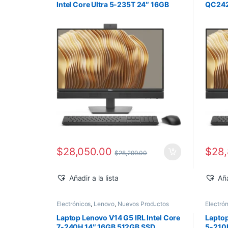
Intel Core Ultra 5-235T 24″ 16GB
QC2425
512GB SSD Windows 11 Pro
16GB 
$
28,050.00
$
28
$
28,299.00
Añadir a la lista
Aña
Electrónicos
,
Lenovo
,
Nuevos Productos
Electró
Laptop Lenovo V14 G5 IRL Intel Core
Laptop
7-240H 14″ 16GB 512GB SSD
5-210