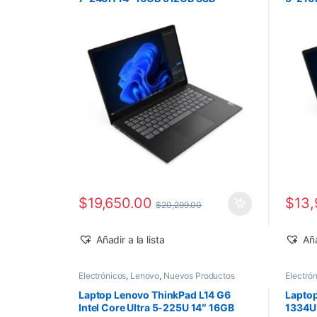
Windows 11 Pro
Windo
$
19,650.00
$
13,
$
20,299.00
Añadir a la lista
Aña
Electrónicos
,
Lenovo
,
Nuevos Productos
Electró
Laptop Lenovo ThinkPad L14 G6
Laptop
Intel Core Ultra 5-225U 14″ 16GB
1334U