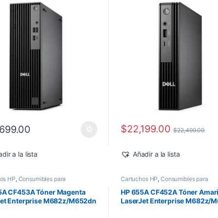
Pro
$
22,199.00
699.00
$
22,499.00
dir a la lista
Añadir a la lista
hos HP
,
Consumibles para
Cartuchos HP
,
Consumibles para
ras
,
Nuevos Productos
,
Sobre
Impresoras
,
Nuevos Productos
,
Sobr
Toner Original
Pedido
,
Toner Original
5A CF453A Tóner Magenta
HP 655A CF452A Tóner Amari
Jet Enterprise M682z/M652dn
LaserJet Enterprise M682z/
0 pág
10,500 pág