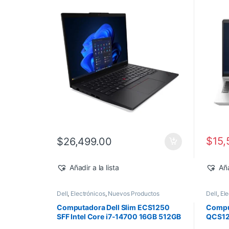
512GB SSD Windows 11 Pro
Windo
$
15,
$
26,499.00
Añadir a la lista
Aña
Dell
,
Electrónicos
,
Nuevos Productos
Dell
,
Ele
Computadora Dell Slim ECS1250
Comput
SFF Intel Core i7-14700 16GB 512GB
QCS125
SSD Windows 11 Pro
vPro 