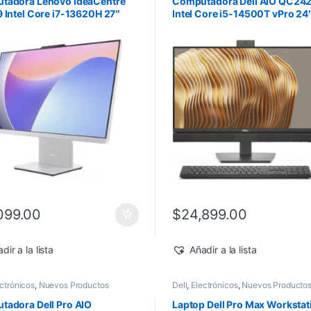
tadora Lenovo IdeaCentre
Computadora Dell AIO QC24
 Intel Core i7-13620H 27″
Intel Core i5-14500T vPro 24
 8GB 512GB SSD Windows 11
512GB SSD Windows 11 Pro
099.00
$
24,899.00
dir a la lista
Añadir a la lista
ctrónicos
,
Nuevos Productos
Dell
,
Electrónicos
,
Nuevos Producto
adora Dell Pro AIO
Laptop Dell Pro Max Workstat