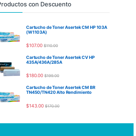
Productos con Descuento
Cartucho de Toner Asertek CM HP 103A
(W1103A)
$
107.00
$
110.00
Cartucho de Toner Asertek CV HP
435A/436A/285A
$
180.00
$
199.00
Cartucho de Toner Asertek CM BR
TN450/TN420 Alto Rendimiento
$
143.00
$
170.00