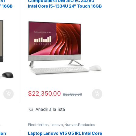
251
Computadora Dell AIO EC24250
″ 16GB
Intel Core i5-1334U 24″ Touch 16GB
512GB SSD Windows 11 Home
$
22,350.00
$
22,699.00
Añadir a la lista
s
Electrónicos
,
Lenovo
,
Nuevos Productos
ion
Laptop Lenovo V15 G5 IRL Intel Core