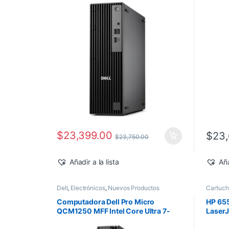
Pro
$
23,399.00
$
23,
$
23,750.00
Añadir a la lista
Aña
Dell
,
Electrónicos
,
Nuevos Productos
Cartuc
Impreso
Pedido
,
Computadora Dell Pro Micro
HP 65
QCM1250 MFF Intel Core Ultra 7-
Laser
265T 16GB 512GB SSD Windows 11
10,50