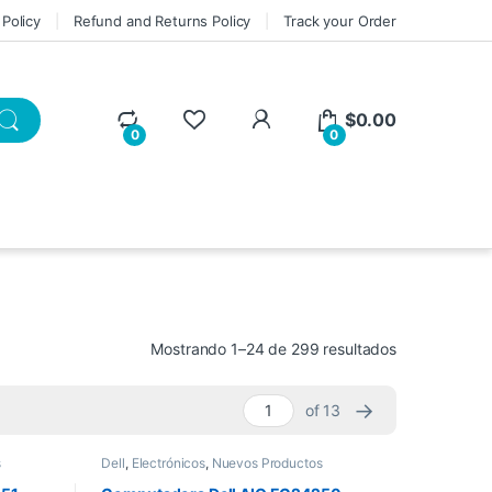
 Policy
Refund and Returns Policy
Track your Order
My Account
$
0.00
0
0
Sorted by lat
Mostrando 1–24 de 299 resultados
→
of 13
s
Dell
,
Electrónicos
,
Nuevos Productos