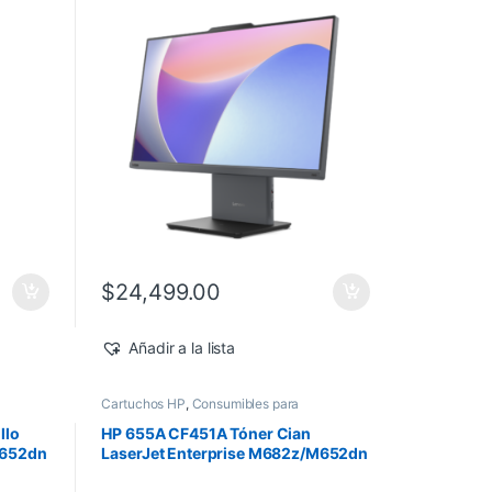
Windows 11 Pro
$
24,499.00
Añadir a la lista
Cartuchos HP
,
Consumibles para
e
Impresoras
,
Nuevos Productos
,
Sobre
Pedido
,
Toner Original
llo
HP 655A CF451A Tóner Cian
M652dn
LaserJet Enterprise M682z/M652dn
10,500 pág