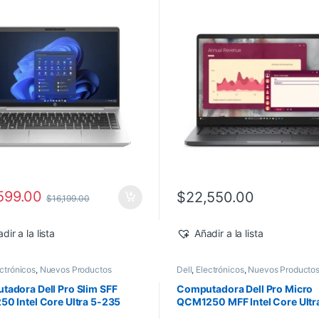
ws 11 Pro
Windows 11 Pro
599.00
$
22,550.00
$
16,199.00
dir a la lista
Añadir a la lista
ctrónicos
,
Nuevos Productos
Dell
,
Electrónicos
,
Nuevos Producto
adora Dell Pro Slim SFF
Computadora Dell Pro Micro
0 Intel Core Ultra 5-235
QCM1250 MFF Intel Core Ultr
16GB 512GB SSD Windows 11
235T 16GB 512GB SSD Windo