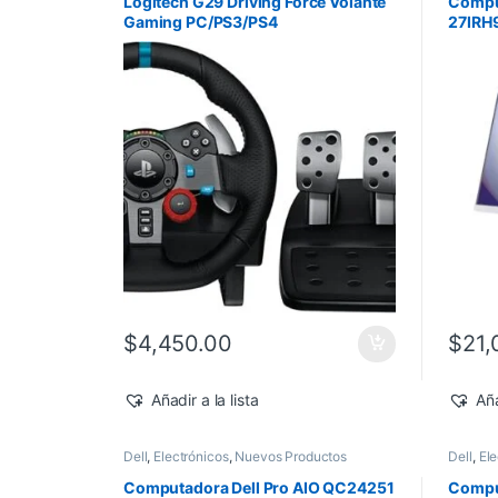
Logitech G29 Driving Force Volante
Compu
Gaming PC/PS3/PS4
27IRH9
Touch
Home
$
4,450.00
$
21,
Añadir a la lista
Aña
Dell
,
Electrónicos
,
Nuevos Productos
Dell
,
Ele
Computadora Dell Pro AIO QC24251
Comput