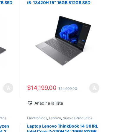
1TB SSD
i5-13420H 15″ 16GB 512GB SSD
o
Windows 11 Pro
$
14,199.00
$
14,999.00
Añadir a la lista
ctos
Electrónicos
,
Lenovo
,
Nuevos Productos
Ryzen
Laptop Lenovo ThinkBook 14 G8 IRL
M.2
Intel Core i7-240H 14″ 16GB 512GB