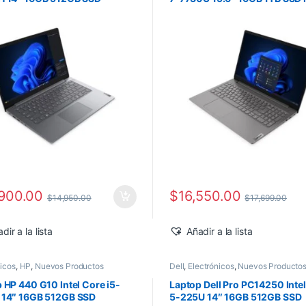
ws 11 Pro
Windows 11 Pro
900.00
$
16,550.00
$
14,950.00
$
17,699.00
dir a la lista
Añadir a la lista
nicos
,
HP
,
Nuevos Productos
Dell
,
Electrónicos
,
Nuevos Producto
 HP 440 G10 Intel Core i5-
Laptop Dell Pro PC14250 Intel
 14″ 16GB 512GB SSD
5-225U 14″ 16GB 512GB SSD