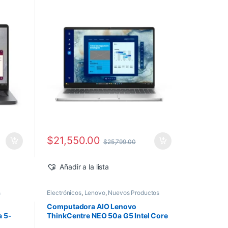
Windows 11 Pro
$
21,550.00
$
25,799.00
Añadir a la lista
s
Electrónicos
,
Lenovo
,
Nuevos Productos
Computadora AIO Lenovo
a 5-
ThinkCentre NEO 50a G5 Intel Core
ws 11
5-210H 27″ FHD 16GB 512GB SSD