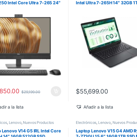
0 Intel Core Ultra 7-265 24″
Intel Ultra 7-265H 14″ 32GB 
512GB SSD Windows 11 Pro
RTX PRO 500 Windows 11 Pr
,850.00
$
55,699.00
$
29,199.00
dir a la lista
Añadir a la lista
nicos
,
Lenovo
,
Nuevos Productos
Electrónicos
,
Lenovo
,
Nuevos Produ
 Lenovo V14 G5 IRL Intel Core
Laptop Lenovo V15 G4 AMD 
H 14″ 16GB 512GB SSD
7-7730U 15.6″ 16GB 1TB SSD 